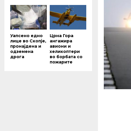
Уапсено едно
Црна Гора
лице во Скопје,
ангажира
пронајдена и
авиони и
одземена
хеликоптери
дрога
во борбата со
пожарите