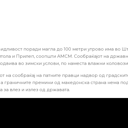
идливост поради магла до 100 метри утрово има во Шт
итола и Прилеп, соопшти АМСМ. Сообраќајот на држав
 одвива во зимски услови, по наместа влажни коловози
от на сообраќај на патните правци надвор од градски
На граничните премини од македонска страна нема по
 за влез и излез од државата.