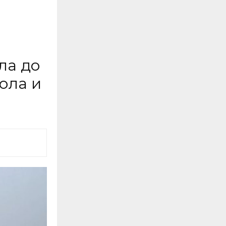
ла до
ола и