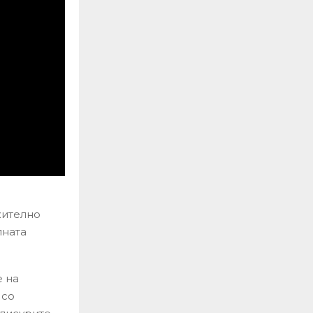
жително
лната
 на
 со