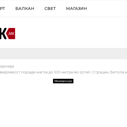
РТ
БАЛКАН
СВЕТ
МАГАЗИН
едонија
видливост поради магла до 100 метри во Штип, Страцин, Битола 
Македонија