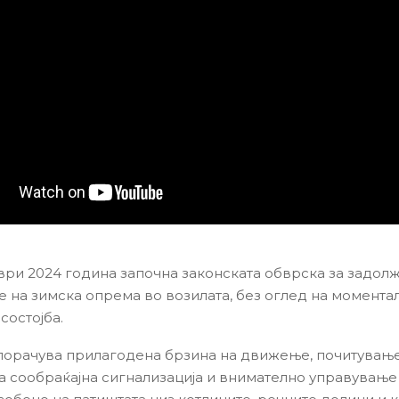
ври 2024 година започна законската обврска за задол
 на зимска опрема во возилата, без оглед на момента
состојба.
орачува прилагодена брзина на движење, почитување
а сообраќајна сигнализација и внимателно управување