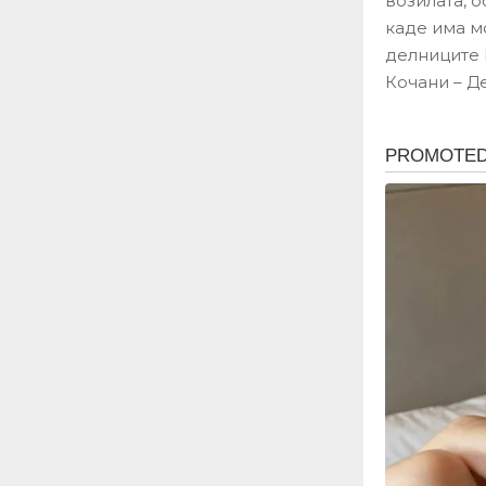
возилата, о
каде има м
делниците 
Кочани – Д