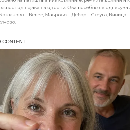
собено на патиштата низ котлините, речните долини и к
ожност од појава на одрони. Ова посебно се однесува 
Катланово – Велес, Маврово – Дебар – Струга, Виница 
елчево.