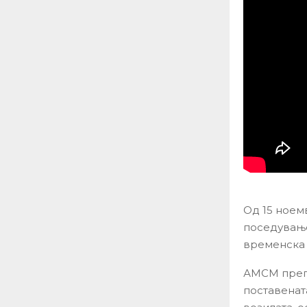
Од 15 ноем
поседување
временска 
АМСМ преп
поставенат