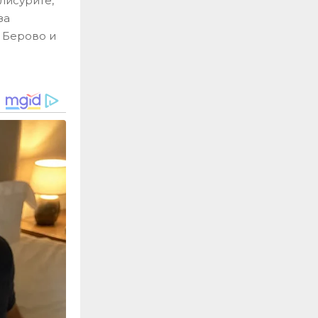
лисурите,
за
– Берово и