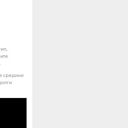
ип,
ните
.
те средини
долги