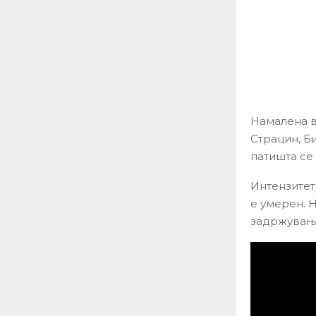
Намалена в
Страцин, Б
патишта се
Интензитет
е умерен. 
задржувања