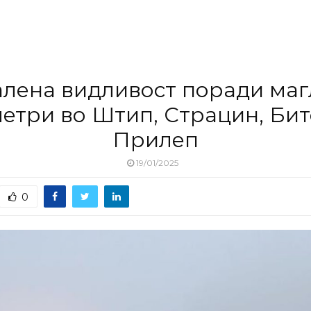
лена видливост поради маг
метри во Штип, Страцин, Бит
Прилеп
19/01/2025
0