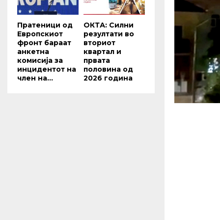
Пратеници од
ОКТА: Силни
Европскиот
резултати во
фронт бараат
вториот
анкетна
квартал и
комисија за
првата
инцидентот на
половина од
член на...
2026 година