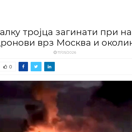
алку тројца загинати при н
дронови врз Москва и околи
17/05/2026
0