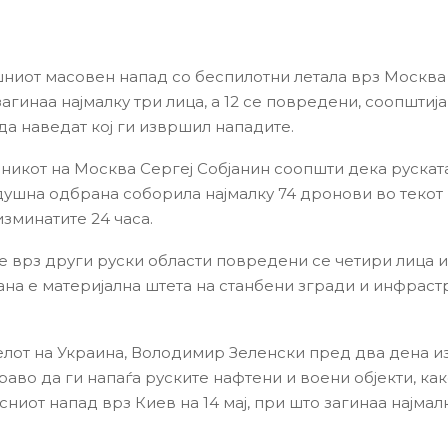
ниот масовен напад со беспилотни летала врз Москва
агинаа најмалку три лица, а 12 се повредени, соопштиј
да наведат кој ги извршил нападите.
никот на Москва Сергеј Собјанин соопшти дека рускат
ушна одбрана соборила најмалку 74 дронови во текот н
изминатите 24 часа.
е врз други руски области повредени се четири лица и
на е материјална штета на станбени згради и инфраст
лот на Украина, Володимир Зеленски пред два дена из
раво да ги напаѓа руските нафтени и воени објекти, ка
ниот напад врз Киев на 14 мај, при што загинаа најмалк