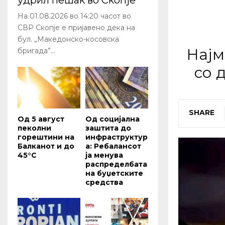
удрил пешак во Скопје
На 01.08.2026 во 14:20 часот во
СВР Скопје е пријавено дека на
бул. „Македонско-косовска
Најм
бригада”...
со 
SHARE
Од 5 август
Од социјална
пеколни
заштита до
горештини на
инфраструктур
Балканот и до
а: Ребалансот
45°C
ја менува
распределбата
на буџетските
средства