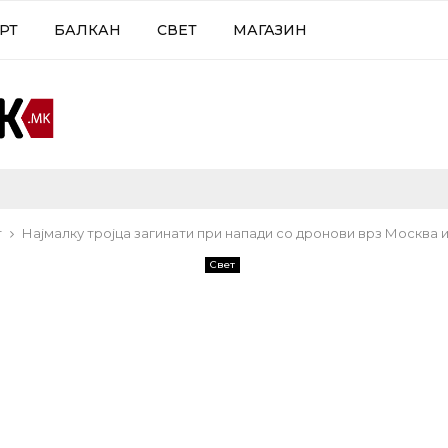
РТ
БАЛКАН
СВЕТ
МАГАЗИН
т
Најмалку тројца загинати при напади со дронови врз Москва 
Свет