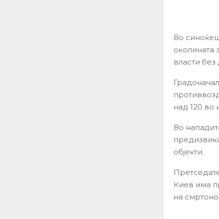
Во синоќеш
околината з
власти без 
Градоначал
противвозд
над 120 во 
Во нападит
предизвика
објекти.
Претседате
Киев има п
на смртонос