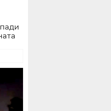
апади
ната