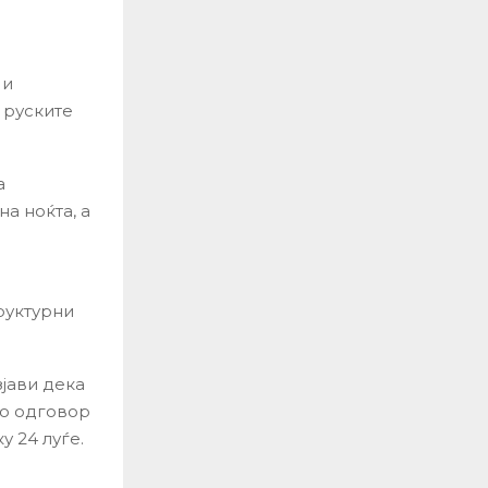
 и
а руските
а
а ноќта, а
руктурни
јави дека
ко одговор
у 24 луѓе.