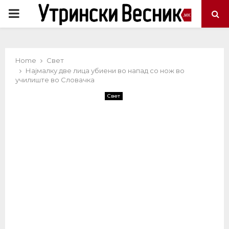
PRIMARY
MENU
Home
Свет
Најмалку две лица убиени во напад со нож во
училиште во Словачка
Свет