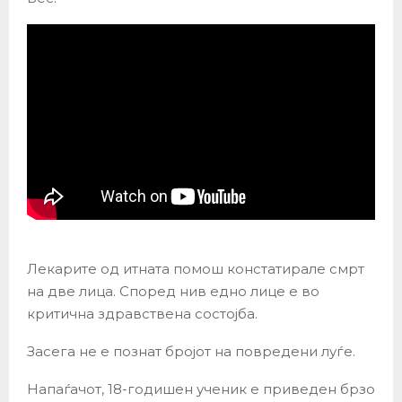
Лекарите од итната помош констатирале смрт
на две лица. Според нив едно лице е во
критична здравствена состојба.
Засега не е познат бројот на повредени луѓе.
Напаѓачот, 18-годишен ученик е приведен брзо