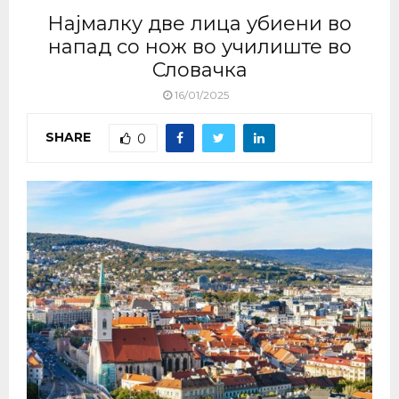
Најмалку две лица убиени во
напад со нож во училиште во
Словачка
16/01/2025
SHARE
0