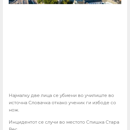
Најмалку две лица се убиени во училиште во
источна Словачка откако ученик ги избоде со
нож.
Инцидентот се случи во местото Спишка Стара
Вес.