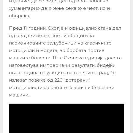
издание. Да се биде дел од ова глобално
хуманитарно движење секако е чест, но и
обврска.
Пред 11 години, Скопје и официјално стана дел
од ова движење, кое ги обединува
пасионираните заљубеници на класичните
мотоцикли и модата, во борбата против
машките болести. 11-та Скопска едиција досега
наговестува импресивни резултати, бидејќи
оваа година на улиците на главниот град, ќе
излезат повеќе од 220 “дотерани”
мотоциклисти со своите класични блескави
машини.