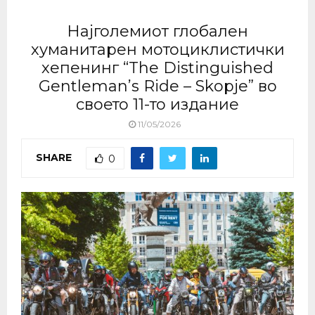
Најголемиот глобален
хуманитарен мотоциклистички
хепенинг “The Distinguished
Gentleman’s Ride – Skopje” во
своето 11-то издание
11/05/2026
SHARE
0