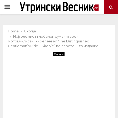
PRIMARY
MENU
Home
Скопје
Најголемиот глобален хуманитарен
мотоциклистички хепенинг “The Distinguished
Gentleman’s Ride – Skopje” во своето 11-то издание
Скопје