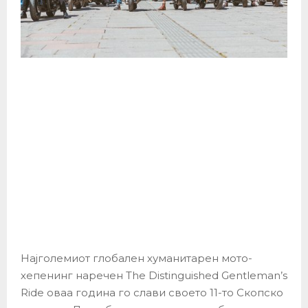
Најголемиот глобален хуманитарен мото-
хепенинг наречен The Distinguished Gentleman’s
Ride оваа година го слави своето 11-то Скопско