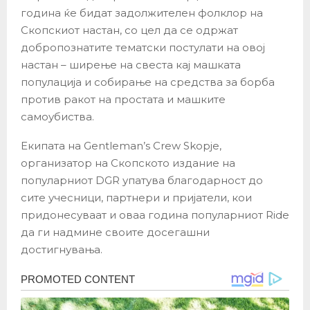
година ќе бидат задолжителен фолклор на
Скопскиот настан, со цел да се одржат
добропознатите тематски постулати на овој
настан – ширење на свеста кај машката
популација и собирање на средства за борба
против ракот на простата и машките
самоубиства.
Екипата на Gentleman’s Crew Skopje,
организатор на Скопското издание на
популарниот DGR упатува благодарност до
сите учесници, партнери и пријатели, кои
придонесуваат и оваа година популарниот Ride
да ги надмине своите досегашни
достигнувања.