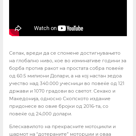
Сепак, вреди да се спомене достигнувањето
на глобално ниво, кое во изминативе години за
борба против ракот на простата собра повеќе
од 60.5 милиони Долари, а на кој настан зедоа
учество над 340.000 учесници во повеќе од 121
држави и 1070 градови во светот. Секако и
Македонија, односно Скопското издание
придонесе во овие бројки од 2016-та, со
повеќе од 24,000 долари.
Блескавилото на прекрасните мотоцикли и
шармот на “дотераните” моторџии и оваа