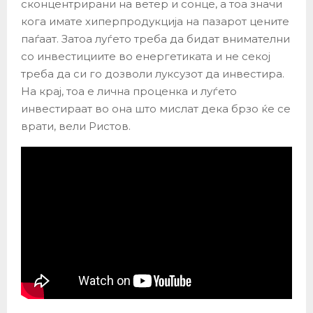
сконцентрирани на ветер и сонце, а тоа значи
кога имате хиперпродукција на пазарот цените
паѓаат. Затоа луѓето треба да бидат внимателни
со инвестициите во енергетиката и не секој
треба да си го дозволи луксузот да инвестира.
На крај, тоа е лична проценка и луѓето
инвестираат во она што мислат дека брзо ќе се
врати, вели Ристов.