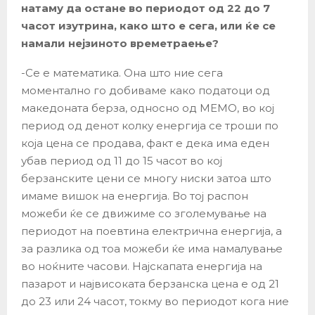
натаму да остане во периодот од 22 до 7
часот изутрина, како што е сега, или ќе се
намали нејзиното времетраење?
-Се е математика. Она што ние сега
моментално го добиваме како податоци од
македоната берза, односно од МЕМО, во кој
период од денот колку енергија се троши по
која цена се продава, факт е дека има еден
убав период од 11 до 15 часот во кој
берзанските цени се многу ниски затоа што
имаме вишок на енергија. Во тој распон
можеби ќе се движиме со зголемување на
периодот на поевтина електрична енергија, а
за разлика од тоа можеби ќе има намалување
во ноќните часови. Најскапата енергија на
пазарот и највисоката берзанска цена е од 21
до 23 или 24 часот, токму во периодот кога ние