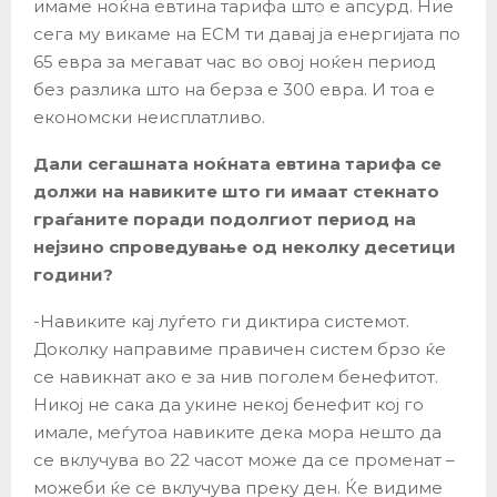
имаме ноќна евтина тарифа што е апсурд. Ние
сега му викаме на ЕСМ ти давај ја енергијата по
65 евра за мегават час во овој ноќен период
без разлика што на берза е 300 евра. И тоа е
економски неисплатливо.
Дали сегашната ноќната евтина тарифа се
должи на навиките што ги имаат стекнато
граѓаните поради подолгиот период на
нејзино спроведување од неколку десетици
години?
-Навиките кај луѓето ги диктира системот.
Доколку направиме правичен систем брзо ќе
се навикнат ако е за нив поголем бенефитот.
Никој не сака да укине некој бенефит кој го
имале, меѓутоа навиките дека мора нешто да
се вклучува во 22 часот може да се променат –
можеби ќе се вклучува преку ден. Ќе видиме