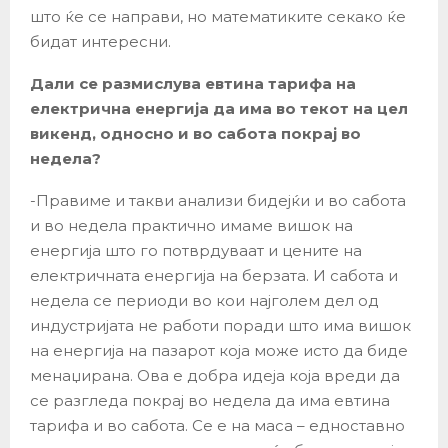
што ќе се направи, но математиките секако ќе
бидат интересни.
Дали се размислува евтина тарифа на
електрична енергија да има во текот на цел
викенд, односно и во сабота покрај во
недела?
-Правиме и такви анализи бидејќи и во сабота
и во недела практично имаме вишок на
енергија што го потврдуваат и цените на
електричната енергија на берзата. И сабота и
недела се периоди во кои најголем дел од
индустријата не работи поради што има вишок
на енергија на пазарот која може исто да биде
менаџирана. Ова е добра идеја која вреди да
се разгледа покрај во недела да има евтина
тарифа и во сабота. Се е на маса – едноставно