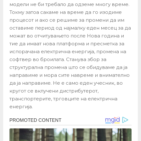
модели не би требало да одземе многу време.
Токму затоа сакаме на време да го изодиме
процесот и ако се решиме за промени да им
оставиме период од најмалку еден месец за да
можат во отчитувањето после Нова година и
тие да имаат нова платформа и пресметка за
испорачана електрична енергија, промена на
софтвер во броилата. Станува збор за
структурална промена што се обидуваме да ја
направиме и мора сите навреме и внимателно
да ја направиме. Не е само еден учесник, во
кругот се вклучени дистрибутерот,
транспортерите, трговците на електрична
енергија.