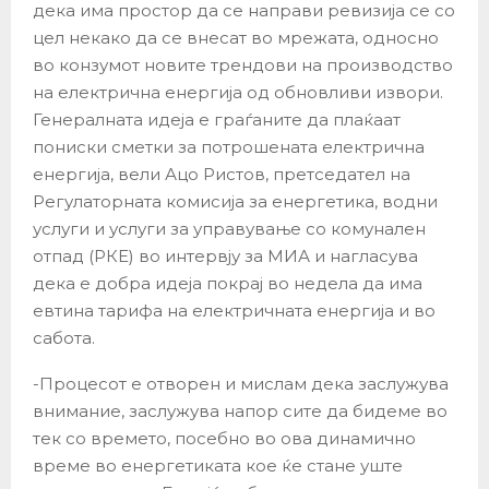
дека има простор да се направи ревизија се со
цел некако да се внесат во мрежата, односно
во конзумот новите трендови на производство
на електрична енергија од обновливи извори.
Генералната идеја е граѓаните да плаќаат
пониски сметки за потрошената електрична
енергија, вели Ацо Ристов, претседател на
Регулаторната комисија за енергетика, водни
услуги и услуги за управување со комунален
отпад (РКЕ) во интервју за МИА и нагласува
дека е добра идеја покрај во недела да има
евтина тарифа на електричната енергија и во
сабота.
-Процесот е отворен и мислам дека заслужува
внимание, заслужува напор сите да бидеме во
тек со времето, посебно во ова динамично
време во енергетиката кое ќе стане уште