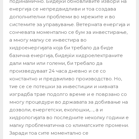
подинамично. Бидејќи обновливите извори на
енергија се непредвидливи и тоа создава
дополнителни проблеми во мрежите и во
системите за управување. Ветерната енергија и
сончевата моментално се бум за инвестирање,
а многу малку се инвестира во
хидроенергијата која би требало да биде
базична енергија, бидејќи хидроелектраните
дали мали или големи, би требало да
произведуваат 24 часа дневно и се со
константно и предвиливо производство. Но,
тие се се потешки за инвестиции и нивната
изградба трае подолго време и е поврзано со
многу процедури во државата за добивање на
дозволи, енергетски, еколошки,…, а и
хидрологијата во последните неколку години е
малку проблематична со климатските промени.
Заради тоа сите моментално се