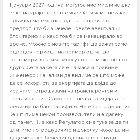
1 јануари 2027 година, меѓутоа ние мислиме дка
веќе на крајот на септември ќе имаме некаква
првична математика, односно првичен
предлог што би значеле новите евентуални
блок тарифи и како тоа би се менаџирало во
време. Можно е новите тарифи да важат само
одреден период – на пример од мај до
септември кога има многу сонце, може нешто
друго. Сега за сега се е на маса и правиме
инженерски анализи да видиме се што може
да се искористи за енергијата да дојде до
крајните потрошувачи на транспарентен и
поевтин начин. Само тоа е целта на идејата за
ревизија на блок тарифите. Не е точно дека ние
ќе штитиме некои производители и е далеку
од памет. Ние како Регулатор сме тука за да ги
штитиме потрошувачите и доколку може да им
дадеме некој бенефит од она што го нуди