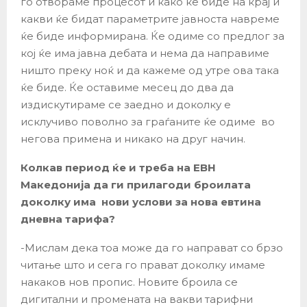
го отвораме процесот и како ќе биде на крај и
какви ќе бидат параметрите јавноста навреме
ќе биде информирана. Ќе одиме со предлог за
кој ќе има јавна дебата и нема да направиме
ништо преку ноќ и да кажеме од утре ова така
ќе биде. Ќе оставиме месец до два да
издискутираме се заедно и доколку е
исклучиво поволно за граѓаните ќе одиме во
негова примена и никако на друг начин.
Колкав период ќе и треба на ЕВН
Македонија да ги прилагоди броилата
доколку има нови услови за нова евтина
дневна тарифа?
-Мислам дека тоа може да го направат со брзо
читање што и сега го прават доколку имаме
накаков нов пропис. Новите броила се
дигитални и промената на вакви тарифни