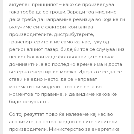
актуелен принципот – како се произведува
така треба да се троши. Заради тоа мислиме
дека треба да направиме ревизија во која ќе ги
вклучиме сите фактори кои влијаат –
производителите, дистрибутерите,
транспортерите и не само кај нас, туку од
регионалниот пазар, бидејќи тоа се случува низ
целиот Балкан каде фотоволтаиците станаа
доминантни, а во последно време има и доста
ветерна енергија во мрежа. Идејата е се да се
стави на едно место, да се направат
математички модели – тоа ние сега во
моментов го правиме, и да видиме каков ќе
биде резултатот.
Со тој резултат прво ќе излеземе кај нас во
анализите, па потоа заедно со сите чинители –
производители, Министерство за енергетика