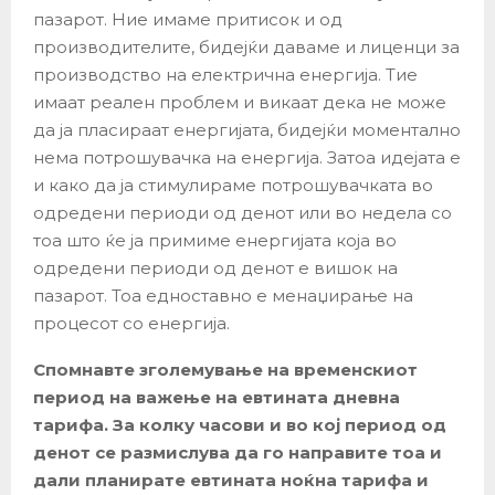
пазарот. Ние имаме притисок и од
производителите, бидејќи даваме и лиценци за
производство на електрична енергија. Тие
имаат реален проблем и викаат дека не може
да ја пласираат енергијата, бидејќи моментално
нема потрошувачка на енергија. Затоа идејата е
и како да ја стимулираме потрошувачката во
одредени периоди од денот или во недела со
тоа што ќе ја примиме енергијата која во
одредени периоди од денот е вишок на
пазарот. Тоа едноставно е менаџирање на
процесот со енергија.
Спомнавте зголемување на временскиот
период на важење на евтината дневна
тарифа. За колку часови и во кој период од
денот се размислува да го направите тоа и
дали планирате евтината ноќна тарифа и