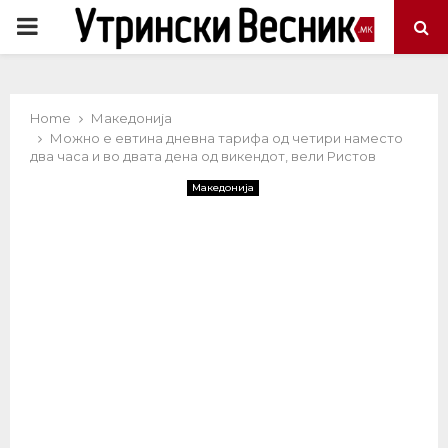
PRIMARY
MENU
Home
Македонија
Можно е евтина дневна тарифа од четири наместо
два часа и во двата дена од викендот, вели Ристов
Македонија