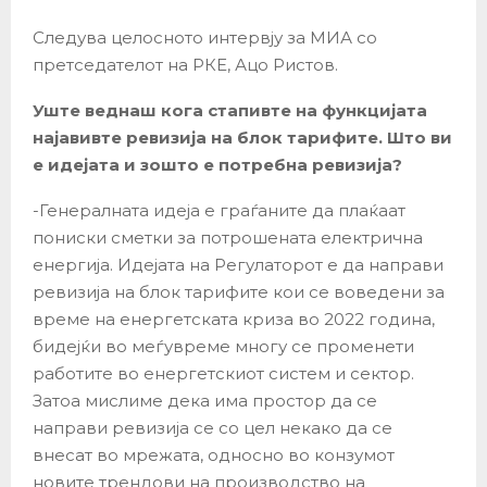
Следува целосното интервју за МИА со
претседателот на РКЕ, Ацо Ристов.
Уште веднаш кога стапивте на функцијата
најавивте ревизија на блок тарифите. Што ви
е идејата и зошто е потребна ревизија?
-Генералната идеја е граѓаните да плаќаат
пониски сметки за потрошената електрична
енергија. Идејата на Регулаторот е да направи
ревизија на блок тарифите кои се воведени за
време на енергетската криза во 2022 година,
бидејќи во меѓувреме многу се променети
работите во енергетскиот систем и сектор.
Затоа мислиме дека има простор да се
направи ревизија се со цел некако да се
внесат во мрежата, односно во конзумот
новите трендови на производство на