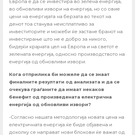
Европа е да се инвестира во зелена енергија,
во обновливи извори на енергија, но со овие
цени на енергијата на берзата во текот на
денот тоа станува неисплатливо за
инвеститорите и можеби ќе застане бранот на
инвестирање што не е добро за никого,
бидејќи крајната цел на Европа и на светот е
зелената енергија, односно производството на
енергија од обновливи извори.
Кога отприлика би можеле да се знаат
финалните резултати од анализата и да се
очекува граѓаните да имаат некаков
бенефит од произведената електрична
енергија од обновливи извори?
-Согласно нашата методологија новата цена на
електричната енергија ќе биде објавена и
доколку се направат нови блокови ќе важат од