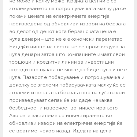
не може и колку може. Крајната цел ни е со
зголемувањето на потрошувачката малку да се
покачи цената на електричната енергија
произведена од обновливи извори на берзата
во делот од денот кога берзанската цена е
нула денари – што не е економски параметар.
Бидејќи ништо на светот не се произведува за
нула денари затоа што компаниите имаат свои
трошоци и кредитни линии за инвестиции
поради што нулата не може да биде нула и не е
нула. Пазарот е побарување и потрошувачка и
доколку се зголеми побарувачката малку ќе се
зголеми и цената на берзата што на луѓето кои
произведуваат сепак ќе им даде некаква
безбедност и извесност во инвестирањето.
Ако сега застанеме со инвестирањето во
обновливи извори на електрична енергија ќе
се вратиме чекор назад. Идејата на цела