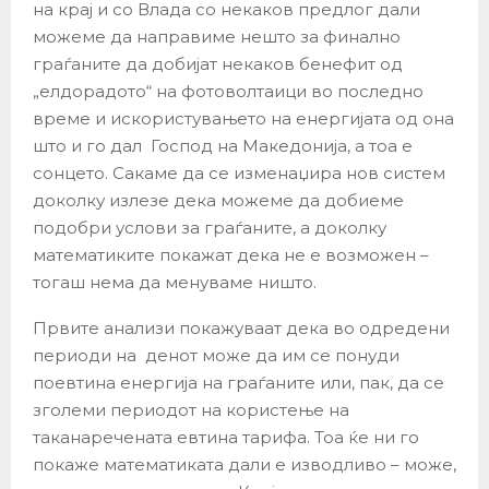
на крај и со Влада со некаков предлог дали
можеме да направиме нешто за финално
граѓаните да добијат некаков бенефит од
„елдорадото“ на фотоволтаици во последно
време и искористувањето на енергијата од она
што и го дал Господ на Македонија, а тоа е
сонцето. Сакаме да се изменаџира нов систем
доколку излезе дека можеме да добиеме
подобри услови за граѓаните, а доколку
математиките покажат дека не е возможен –
тогаш нема да менуваме ништо.
Првите анализи покажуваат дека во одредени
периоди на денот може да им се понуди
поевтина енергија на граѓаните или, пак, да се
зголеми периодот на користење на
таканаречената евтина тарифа. Тоа ќе ни го
покаже математиката дали е изводливо – може,