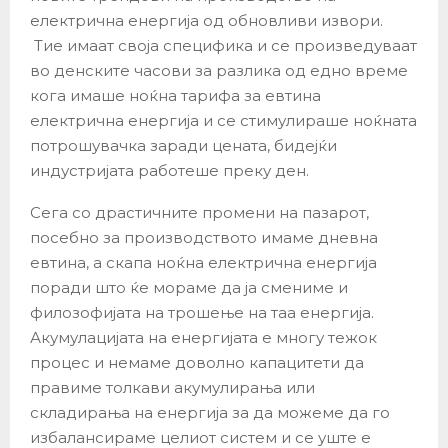
електрична енергија од обновливи извори.
Тие имаат своја специфика и се произведуваат
во денските часови за разлика од едно време
кога имаше ноќна тарифа за евтина
електрична енергија и се стимулираше ноќната
потрошувачка заради цената, бидејќи
индустријата работеше преку ден.
Сега со драстичните промени на пазарот,
посебно за производството имаме дневна
евтина, а скапа ноќна електрична енергија
поради што ќе мораме да ја смениме и
филозофијата на трошење на таа енергија.
Акумулацијата на енергијата е многу тежок
процес и немаме доволно капацитети да
правиме толкави акумулирања или
складирања на енергија за да можеме да го
избалансираме целиот систем и се уште е