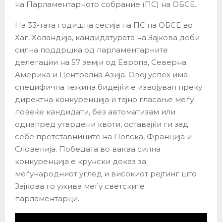
на Парламентарното собрание (ПС) на ОБСЕ.
На 33-тата годишна сесија на ПС на ОБСЕ во
Хаг, Холандија, кандидатурата на Зајкова доби
силна поддршка од парламентарните
делегации на 57 земји од Европа, Северна
Америка и Централна Азија. Овој успех има
специфична тежина бидејќи е извојуван преку
директна конкуренција и тајно гласање меѓу
повеќе кандидати, без автоматизам или
однапред утврдени квоти, оставајќи ги зад
себе претставниците на Полска, Франција и
Словенија. Победата во ваква силна
конкуренција е крунски доказ за
меѓународниот углед и високиот рејтинг што
Зајкова го ужива меѓу светските
парламентарци.