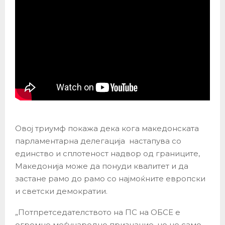
Овој триумф покажа дека кога македонската
парламентарна делегација настапува со
единство и сплотеност надвор од границите,
Македонија може да понуди квалитет и да
застане рамо до рамо со најмоќните европски
и светски демократии.
„Потпретседателството на ПС на ОБСЕ е
огромно меѓународно признание, но не само