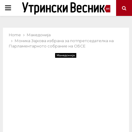
PRIMARY
MENU
Home
Македонија
Моника Зајкова избрана за потпретседателка на
Парламентарното собрание на ОБСЕ
Македонија