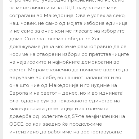
за мене лично или за ЛДП, туку за сите мои
сограѓани во Македонија. Ова е успех за секој
наш човек, не само од мојата изборна единица
и не само за оние кои ме гласале на изборите
дома. Со оваа голема победа во Хаг
докажуваме дека можеме рамноправно да се
носиме на отворени избори со претставниците
на највисоките и најмоќните демократии во
светот. Мораме конечно да почнеме цврсто да
веруваме во себе, во нашиот капацитет и во
она што ние од Македонија ѝ го нудиме на
Европа и на светот – денес, но и во иднината!
Благодарна сум за покажаното единство на
македонската делегација и за големата
доверба од колегите од 57-те земји членки на
ОБСЕ, со кои заедно ќе продолжиме
интензивно да работиме на воспоставување