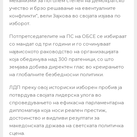
механизми за поголем степен на демократско
учество и брзо решавање на евентуалните
конфликти”, вели Зајкова во својата изјава по
изборот.
Потпретседателите на ПС на ОБСЕ се избираат
со мандат од три години и го сочинуваат
највисокото раководство на организацијата
која обединува над 300 пратеници, со што
земјава добива директен глас во креирањето
на глобалните безбедносни политики.
ЛДП преку овој историски изборен пробив ја
потврдува својата лидерска улога во
спроведувањето на ефикасна парламентарна
дипломатија која носи реален престиж,
достоинство и видливи резултати за
македонската држава на светската политичка
сцена.