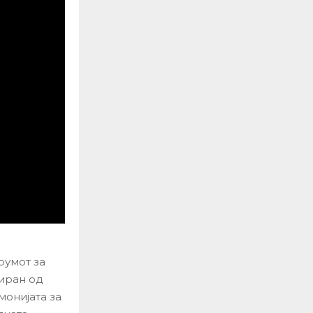
румот за
иран од
монијата за