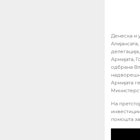
Денеска и 
Алијансата
делегација
Армијата, 
одбрана Вл
надворешна
Армијата г
Министерст
На претстој
инвестиции
помошта за