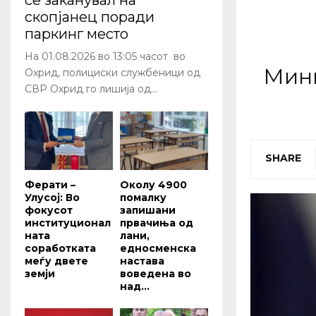
се заканувал на
скопјанец поради
паркинг место
На 01.08.2026 во 13:05 часот во
Мини
Охрид, полициски службеници од
СВР Охрид го лишија од...
SHARE
Ферати –
Околу 4900
Улусој: Во
помалку
фокусот
запишани
институционал
првачиња од
ната
лани,
соработката
едносменска
меѓу двете
настава
земји
воведена во
над...