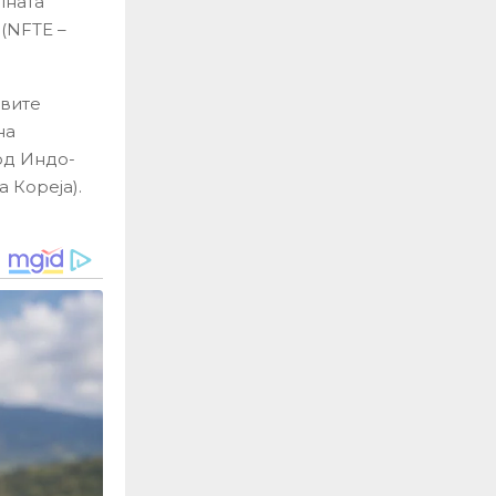
лната
(NFTE –
овите
на
од Индо-
 Кореја).