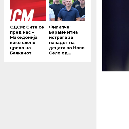
СДСМ: Сите се
Филипче:
пред нас –
Бараме итна
Македонија
истрага за
како слепо
нападот на
црево на
децата во Ново
Балканот
Село од...