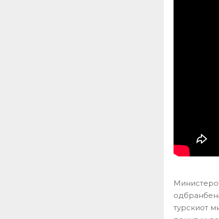
Министерот
одбранбена
турскиот м