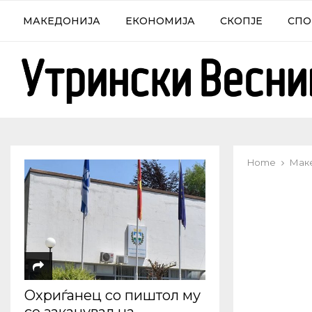
МАКЕДОНИЈА
ЕКОНОМИЈА
СКОПЈЕ
СПО
Home
Мак
Охриѓанец со пиштол му