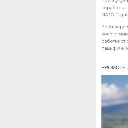
приклучува
соработка 
NATO Flight 
Во Анкара 
колеги мини
работниот 
пацифичкиот