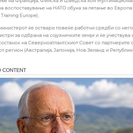
ње на Франција, Финска и Шведска кон Мултинациона
за воспоставување на НАТО обука за летање во Европа 
Training Europe).
министерот ќе оствари повеќе работни средби со нег
стри за одбрана на сојузничките земји и ќе учествува 
состанок на Северноатлантскиот Совет со партнерите 
 регион (Австралија, Јапонија, Нов Зеланд и Република