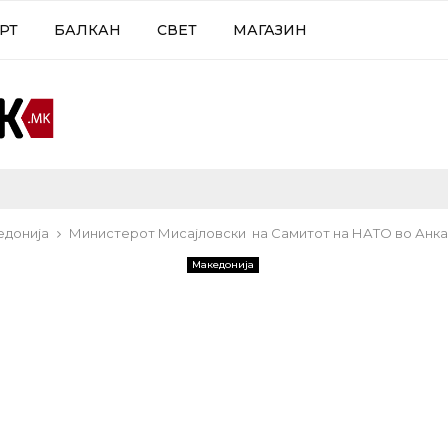
РТ
БАЛКАН
СВЕТ
МАГАЗИН
едонија
Министерот Мисајловски на Самитот на НАТО во Анк
Македонија