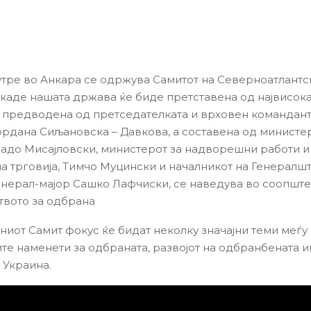
утре во Анкара се одржува Самитот на Северноатлантс
, каде нашата држава ќе биде претставена од највисок
, предводена од претседателката и врховен командант
Гордана Сиљановска – Давкова, а составена од министе
адо Мисајловски, министерот за надворешни работи и
 трговија, Тимчо Муцински и началникот на Генералшт
енерал-мајор Сашко Лафчиски, се наведува во соопште
вото за одбрана
ниот Самит фокус ќе бидат неколку значајни теми меѓу 
те наменети за одбраната, развојот на одбранбената и
 Украина.