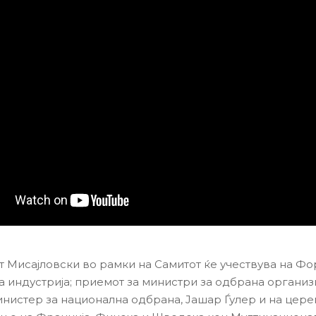
 Мисајловски во рамки на Самитот ќе учествува на Фо
 индустрија; приемот за министри за одбрана организ
инистер за национална одбрана, Јашар Ѓулер и на цере