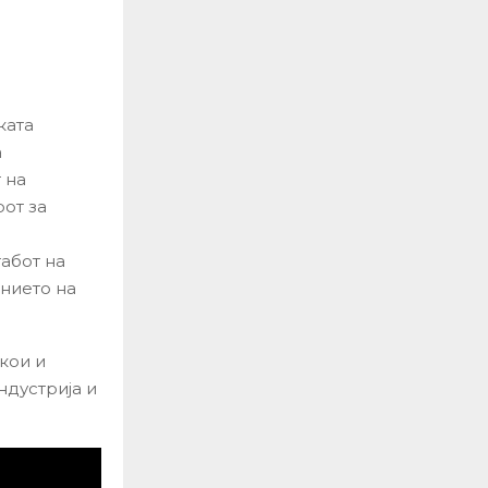
ката
а
 на
рот за
абот на
нието на
кои и
ндустрија и