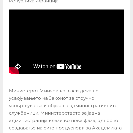
Република Франција.
Министерот Минчев нагласи дека по
усвојувањето на Законот за стручно
усовршување и обука на административните
службеници, Министерството за јавна
администрација влезе во нова фаза, односно
создавање на сите предуслови за Академијата