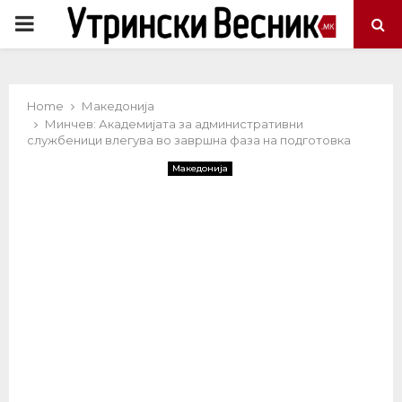
PRIMARY
MENU
Home
Македонија
Минчев: Академијата за административни
службеници влегува во завршна фаза на подготовка
Македонија