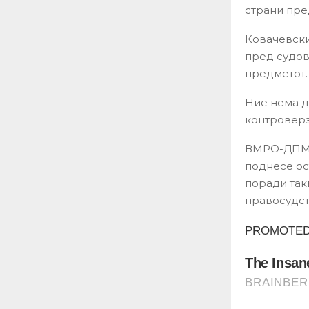
страни пре
Ковачевски 
пред судов
предметот.
Ние нема д
контроверз
ВМРО-ДПМНЕ
поднесе ос
поради так
правосудст