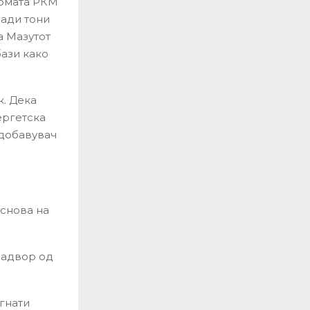
ирмата РКМ
јади тони
а Мазутот
бази како
к. Дека
ергетска
 добавувач
основа на
надвор од
егнати