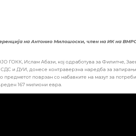
еренција на Антонио Милошоски, член на ИК на ВМ
ЈО ГОКК, Ислам Абази, кој одработува за Филипче, Заев
 СДС и ДУИ, донесе контраверзна наредба за запирањ
во предметот поврзан со набавките на мазут за потреби
вреден 167 милиони евра.