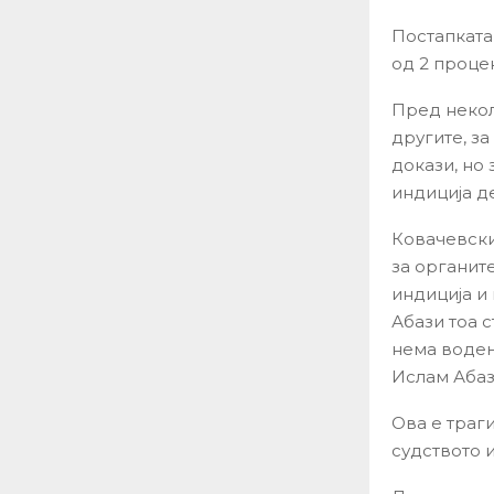
Постапката
од 2 процен
Пред некол
другите, з
докази, но
индиција д
Ковачевски
за органит
индиција и 
Абази тоа с
нема водењ
Ислам Абаз
Ова е траг
судството 