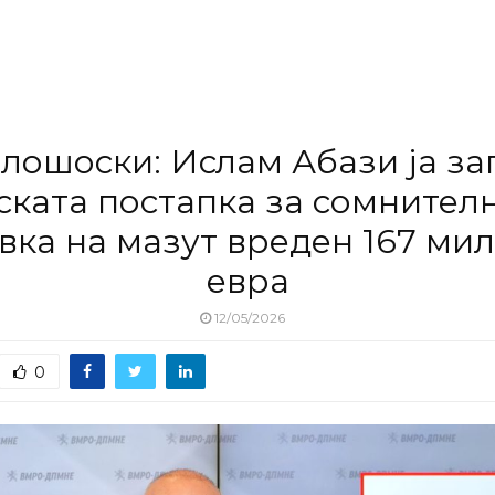
лошоски: Ислам Абази ја за
ската постапка за сомнител
вка на мазут вреден 167 ми
евра
12/05/2026
0