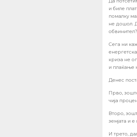
Да потсети
и биле плат
помалку ма
не дошол. 
обвинител
Сега ни ка
енергетска
криза не о
и плаќање 
Денес пост
Прво, зошт
чија проце
Второ, зош
земјата и е
И трето, д