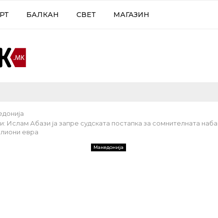
РТ
БАЛКАН
СВЕТ
МАГАЗИН
едонија
: Ислам Абази ја запре судската постапка за сомнителната наба
илиони евра
Македонија