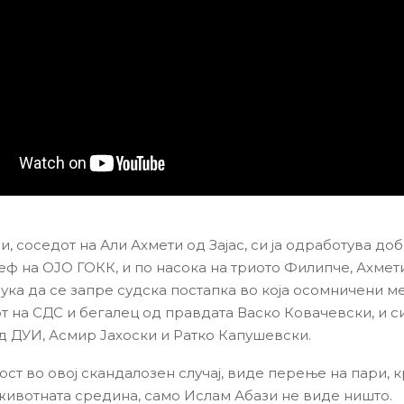
, соседот на Али Ахмети од Зајас, си ја одработува до
еф на ОЈО ГОКК, и по насока на триото Филипче, Ахмети
ука да се запре судска постапка во која осомничени м
от на СДС и бегалец од правдата Васко Ковачевски, и с
д ДУИ, Асмир Јахоски и Ратко Капушевски.
ност во овој скандалозен случај, виде перење на пари,
животната средина, само Ислам Абази не виде ништо.