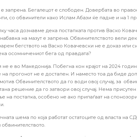
 е запрена. Бегалецот е слободен. Довербата во право
ти, со обвинители како Ислам Абази ќе падне и на 1 пр
ку часа дознавме дека постапката против Васко Ковач
а набавка на мазут е запрена. Обвинителството вели де
 зарем бегството на Васко Ковачевски не е доказ или с
ека осомничениот бега од правдата?
 не е во Македонија. Побегна кон крајот на 2024 годин
е на прогонот не е достапен. И наместо тоа да биде до
мотив Обвинителството да го води овој случај, за обви
тана решение да го затвори овој случај. Нема присутен
е на постапка, особено не ако припаѓаат на спонозори
и.
ичната шема по која работат остатоците од власта на С
и обвинителството.