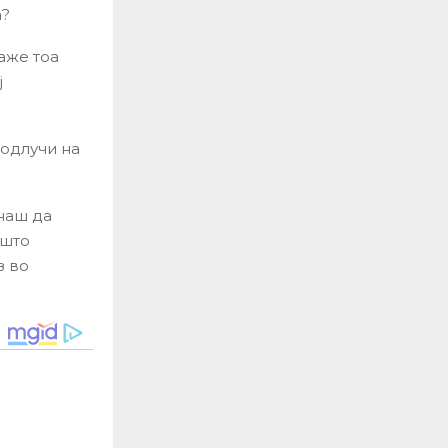
а?
аже тоа
ј
 одлучи на
наш да
ишто
з во