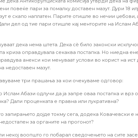
ме дека Антикорупциската комисија утврди дека на ф
ени повеќе пари за помалку доставен мазут. Дури 18 ил
зут е скапо наплатен. Парите отишле во нечии џебови, 
Дали дел од тие пари отишле кај менторите на Ислам А
?
жуваат дека нема штета. Дека сè било законски исклучо
та криза оправдувала секаква постапка. Но ниедна ен
правдува анекси кои менуваат услови во корист на ист
на недоставен мазут.
авуваме три прашања за кои очекуваме одговор:
о Ислам Абази одлучи да ја запре оваа постапка и врз 
нка? Дали проценката е правна или лукративна?
то запирањето дојде токму сега, додека Ковачевски е 
 недостапен за органите на прогонот?
али некој воопшто го побарал сведочењето на сите зас