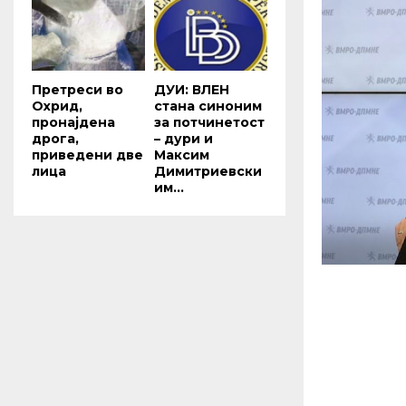
Претреси во
ДУИ: ВЛЕН
Охрид,
стана синоним
пронајдена
за потчинетост
дрога,
– дури и
приведени две
Максим
лица
Димитриевски
им...