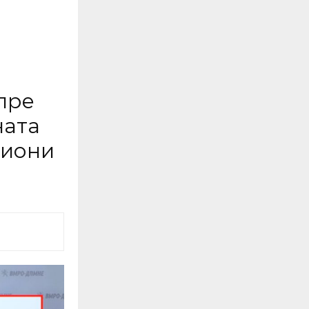
пре
ната
лиони