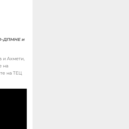
РО-ДПМНЕ и
 и Ахмети,
е на
те на ТЕЦ