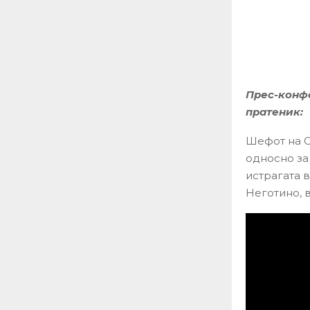
Прес-конф
пратеник:
Шефот на О
односно за
истрагата 
Неготино, 