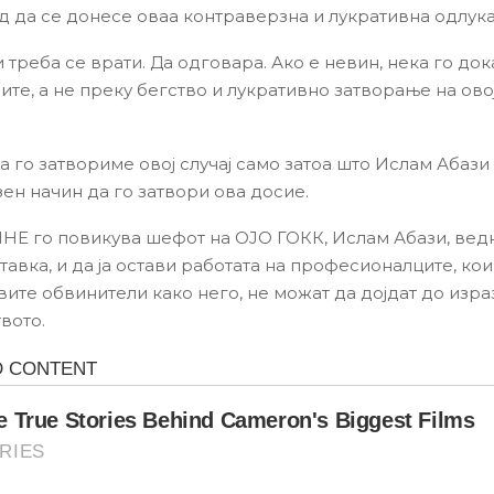
д да се донесе оваа контраверзна и лукративна одлук
треба се врати. Да одговара. Ако е невин, нека го док
ите, а не преку бегство и лукративно затворање на ово
а го затвориме овој случај само затоа што Ислам Абази
ен начин да го затвори ова досие.
 го повикува шефот на ОЈО ГОКК, Ислам Абази, вед
тавка, и да ја остави работата на професионалците, ко
вите обвинители како него, не можат да дојдат до изра
вото.