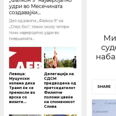
„Фалкон 9“ најверојатно
удри во Месечината
создавајќи...
Дел од ракета „Фалкон 9“ на
„Спејс-Екс“, тежок околу четири
тони, најверојатно удри во
Ми
површината...
суд
наба
Левица:
Делегација на
Муцунски
СДСМ
излажа дека
предводена од
SHARE
Трамп ќе се
претседателот
премисли во
Филипче
врска со
положи цвеќе
визите...
на споменикот
Слива