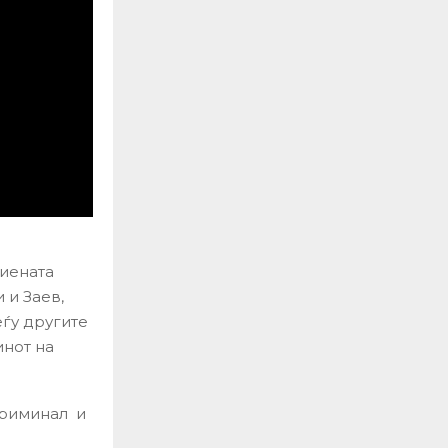
биената
 и Заев,
еѓу другите
инот на
 криминал и