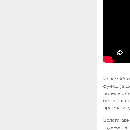
Ислам Абази
функција ш
донесе одл
беа и член
пратеник о
Целата јав
труење на 