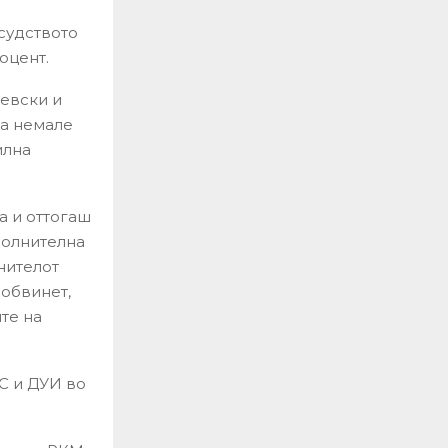
судството
оцент.
евски и
ка немале
илна
а и оттогаш
полнителна
нителот
 обвинет,
те на
ДС и ДУИ во