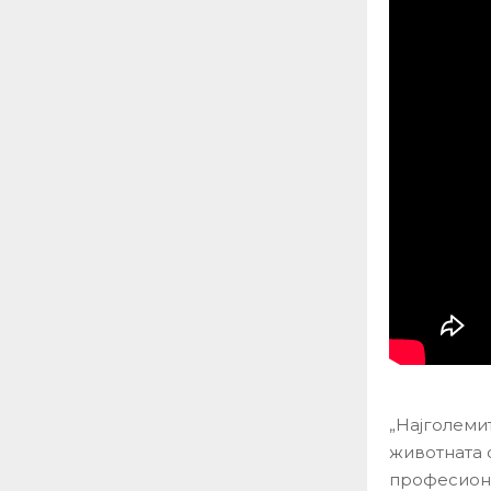
„Најголеми
животната 
професиона