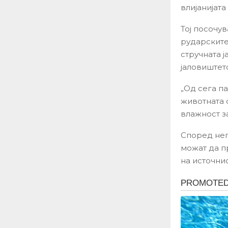
влијанијат
Тој посочу
рударските
стручната 
јаловиштет
„Од сега па
животната 
влажност з
Според нег
можат да п
на источни