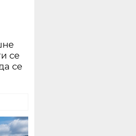
шне
и се
да се