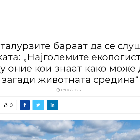
талурзите бараат да се слу
ката: „Најголемите екологист
у оние кои знаат како може 
загади животната средина“
17/06/2026
0