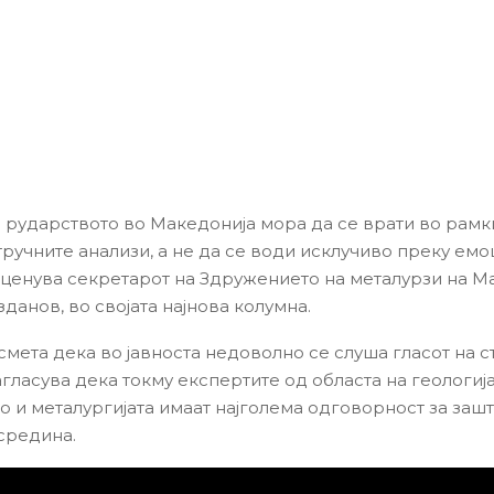
а рударството во Македонија мора да се врати во рамк
тручните анализи, а не да се води исклучиво преку емо
оценува секретарот на Здружението на металурзи на М
данов, во својата најнова колумна.
смета дека во јавноста недоволно се слуша гласот на с
агласува дека токму експертите од областа на геологија
о и металургијата имаат најголема одговорност за зашт
средина.