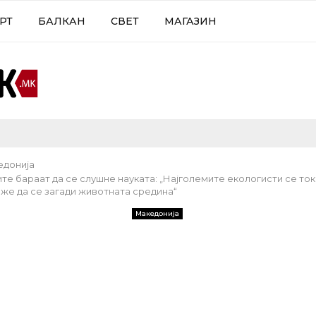
РТ
БАЛКАН
СВЕТ
МАГАЗИН
едонија
те бараат да се слушне науката: „Најголемите екологисти се ток
оже да се загади животната средина“
Македонија