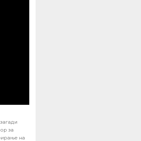
 загади
бор за
зирање на