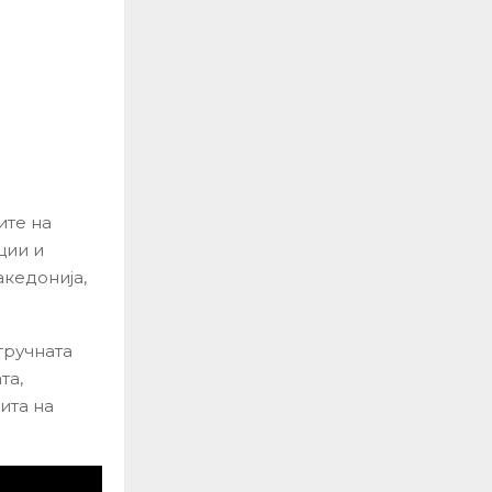
ите на
ции и
акедонија,
тручната
та,
ита на