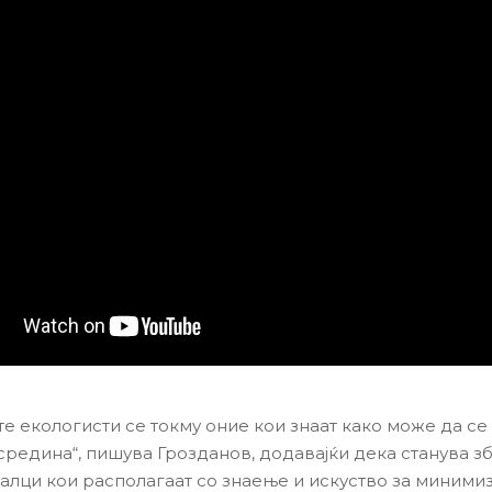
те екологисти се токму оние кои знаат како може да се
средина“, пишува Грозданов, додавајќи дека станува з
лци кои располагаат со знаење и искуство за миними