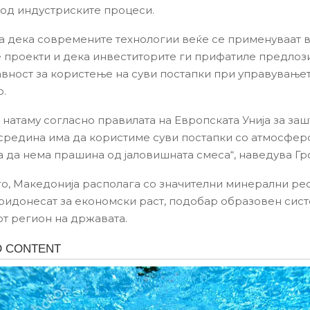
а од индустриските процеси.
ва дека современите технологии веќе се применуваат 
 проекти и дека инвеститорите ги прифатиле предлоз
јавност за користење на суви постапки при управување
о.
 натаму согласно правилата на Европската Унија за заш
средина има да користиме суви постапки со атмосфер
а да нема прашина од јаловишната смеса“, наведува Гр
о, Македонија располага со значителни минерални ре
ридонесат за економски раст, подобар образовен сист
от регион на државата.