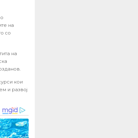
во
ите на
то со
тита на
ска
озданов.
сурси кои
ем и развој