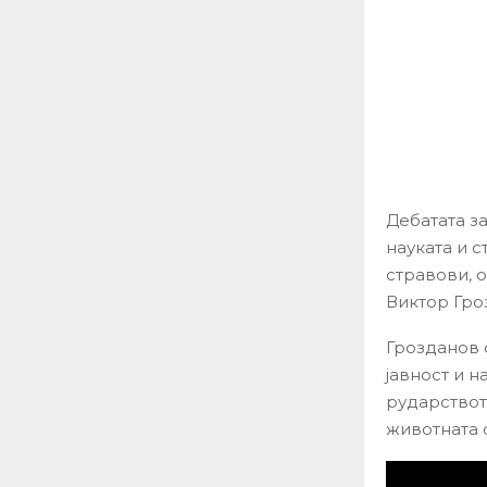
Дебатата з
науката и с
стравови, 
Виктор Гроз
Грозданов 
јавност и н
рударствот
животната 