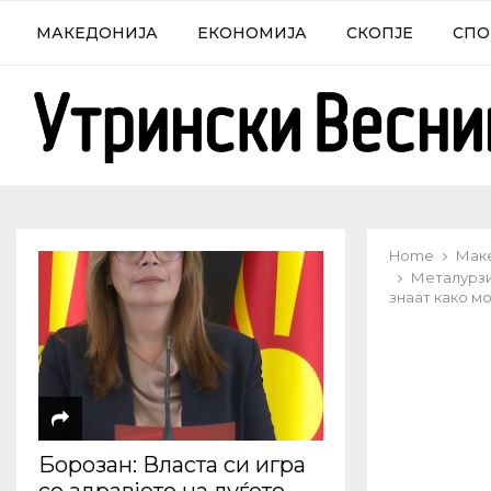
МАКЕДОНИЈА
ЕКОНОМИЈА
СКОПЈЕ
СПО
Home
Мак
Металурзи
знаат како м
Борозан: Власта си игра