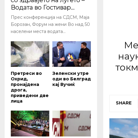
со здравјето на луѓето –
Водата во Гостивар...
Прес конференција на СДСМ, Маја
Борозан, Форум на жени Во над 50
населени места водата...
Ме
нау
токм
Претреси во
Зеленски утре
Охрид,
оди во Белград
пронајдена
кај Вучиќ
дрога,
приведени две
лица
SHARE