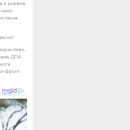
ва е дневна
а како
 истакна
десно“.
 едни лево,
рана, ДПА
 кога
ски фронт