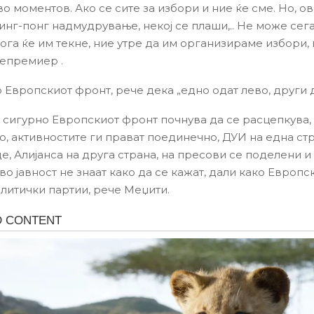
о моментов. Ако се сите за избори и ние ќе сме. Но, о
пинг-понг надмудрување, некој се плаши,.. Не може сег
кога ќе им текне, ние утре да им организираме избори,
епремиер .
о Европскиот фронт, рече дека „едно одат лево, други 
о сигурно Европскиот фронт почнува да се расцепкува,
о, активностите ги прават поединечно, ДУИ на една ст
е, Алијанса на друга страна, на пресови се поделени и
во јавност не знаат како да се кажат, дали како Европ
олитички партии, рече Меџити.