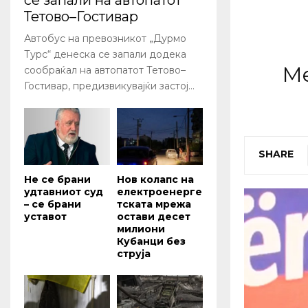
се запали на автопатот
Тетово–Гостивар
Автобус на превозникот „Дурмо
Турс“ денеска се запали додека
Ме
сообраќал на автопатот Тетово–
Гостивар, предизвикувајќи застој...
SHARE
Не се брани
Нов колапс на
удтавниот суд
електроенерге
– се брани
тската мрежа
уставот
остави десет
милиони
Кубанци без
струја