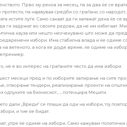
нството. Прво му рекоа за месец, па за два ќе се врата
 протести, па најавуваа средби со граѓани, со народот, 
ата истите луѓе. Само сакаат да ги залажат дека ќе се 
 да ги задржат во своите редови, да не им избегаат. М
итичка кауза или нешто неочекувано што може да пре
редвремени избори. Има стабилна влада и ќе одиме с
 на ветеното, а кога ќе дојде време, ќе одиме на избо
цепремиер.
, не е во интерес на граѓаните често да има избори.
 шест месеци пред и по изборите запирање на сите про
е, отворање тендери, реализирање проекти на општин
рз одлуките на бизнисиот,…, потенцира Меџити.
то дали „Вреди“ се плаши да оди на избори, тој повто
избори, и тие ќе бидат.
чат, утре ќе одиме на избори. Само кажувам политички