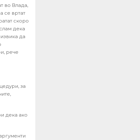
т во Влада,
а се вртат
вратат скоро
ислам дека
дизвика да
о
ри, рече
цедури, за
ите,
ри дека ако
 аргументи