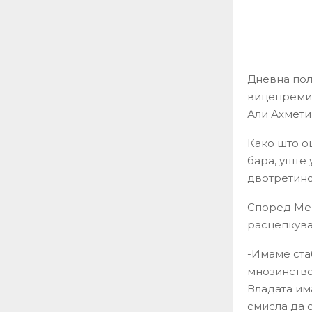
Дневна пол
вицепремие
Али Ахмети
Како што о
бара, уште 
двотретинс
Според Меџ
расцепкува
-Имаме ста
мнозинствот
Владата им
смисла да о