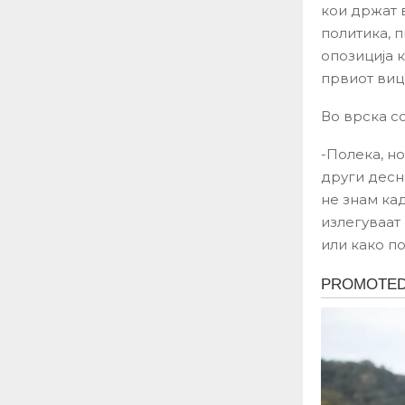
кои држат в
политика, 
опозиција 
првиот виц
Во врска с
-Полека, н
други десн
не знам кад
излегуваат 
или како п