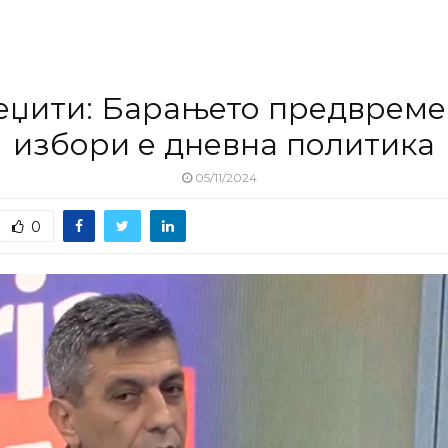
џити: Барањето предврем
избори е дневна политика
05/11/2024
0