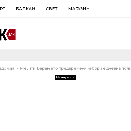
РТ
БАЛКАН
СВЕТ
МАГАЗИН
едонија
Меџити: Барањето предвремени избори е дневна пол
Македонија