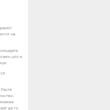
првиот
огот на
озицијата
освен што е
ици.
 се
 Расте
инство,
никаква
аат да го