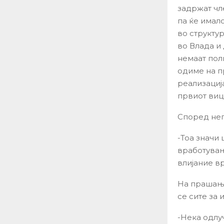
задржат чле
па ќе имало
во структур
во Влада и
немаат пол
одиме на п
реализација
првиот ви
Според него
-Тоа значи
вработувањ
влијание в
На прашање
се сите за 
-Нека одлу