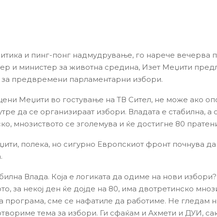
итика и пинг-понг надмудрување, го нарече вечерва 
р и министер за животна средина, Изет Меџити предл
 за предвремени парламентарни избори.
цени Меџити во гостување на ТВ Сител, не може ако оп
утре да се организираат избори. Владата е стабилна, а 
ко, мнозиството се зголемува и ќе достигне 80 пратен
ити, полека, но сигурно Европскиот фронт почнува да
.
билна Влада. Која е логиката да одиме на нови избори?
о, за некој ден ќе дојде на 80, има двотретинско мноз
а програма, сме се нафатиле да работиме. Не гледам 
твориме тема за избори. Ги сфаќам и Ахмети и ДУИ, сак