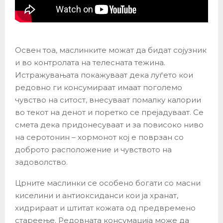
Освен тоа, маслинките можат да бидат сојузник
и во контролата на телесната тежина.
Истражувањата покажуваат дека луѓето кои
редовно ги консумираат имаат поголемо
чувство на ситост, внесуваат помалку калории
во текот на денот и поретко се прејадуваат. Се
смета дека придонесуваат и за повисоко ниво
на серотонин – хормонот кој е поврзан со
доброто расположение и чувството на
задоволство.
Црните маслинки се особено богати со масни
киселини и антиоксиданси кои ја хранат,
хидрираат и штитат кожата од предвремено
стареење. Редовната консумација може да