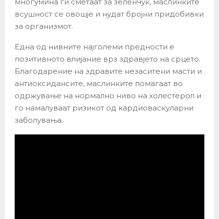
многумина ги сметаат за зеленчук, маслинките
всушност се овошје и нудат бројни придобивки
за организмот.
Една од нивните најголеми предности е
позитивното влијание врз здравјето на срцето.
Благодарение на здравите незаситени масти и
антиоксидансите, маслинките помагаат во
одржување на нормално ниво на холестерол и
го намалуваат ризикот од кардиоваскуларни
заболувања.