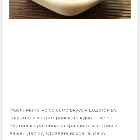
Маслинките не се само вкусен додаток во
салатите и медитеранската кујна – тие се
вистинска ризница на хранливи материи и
важен дел од здравата исхрана. Иако