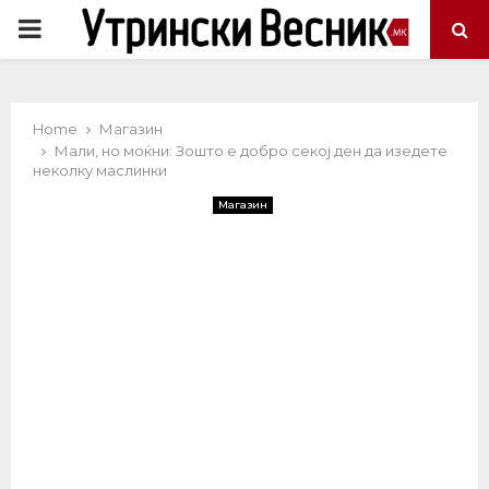
PRIMARY
MENU
Home
Магазин
Мали, но моќни: Зошто е добро секој ден да изедете
неколку маслинки
Магазин