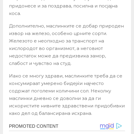
придонесе и за поздрава, посилна и посјајна
коса.
Дополнително, маслинките се добар природен
извор на железо, особено црните сорти.
Железото е неопходно за транспорт на
кислородот во организмот, а неговиот
недостаток може да предизвика замор,
слабост и чувство на студ.
Иако се многу здрави, маслинките треба да се
консумираат умерено бидејќи најчесто
содржат поголеми количини сол. Неколку
маслинки дневно се доволни за да ги
искористите нивните здравствени придобивки
како дел од балансирана исхрана.