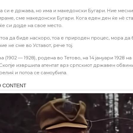
а си е држава, но има и македонски Бугари. Ние месни
ираме, сме македонски Бугари. Кога еден ден ќе нѐ ста
 ќе си дојде на свое место.
тоа да биде наскоро, тоа е природен процес, мора да 
ние не сме во Уставот, рече тој.
 (1902 — 1928), родена во Тетово, на 14 јануари 1928 на 
Скопје извршила атентат врз српскиот државен обвин
елиќ и потоа се самоубила.