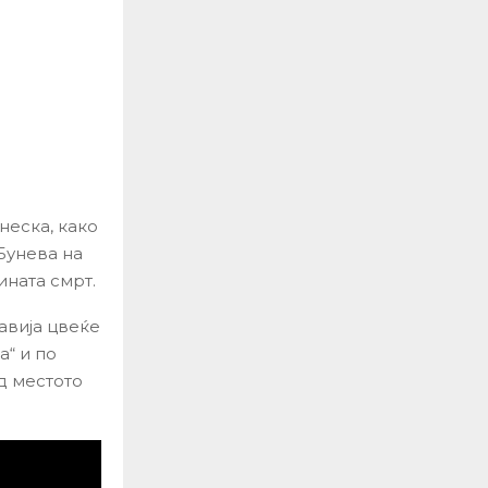
неска, како
Бунева на
ината смрт.
авија цвеќе
а“ и по
д местото