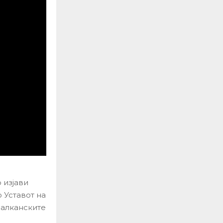
 изјави
 Уставот на
балканските