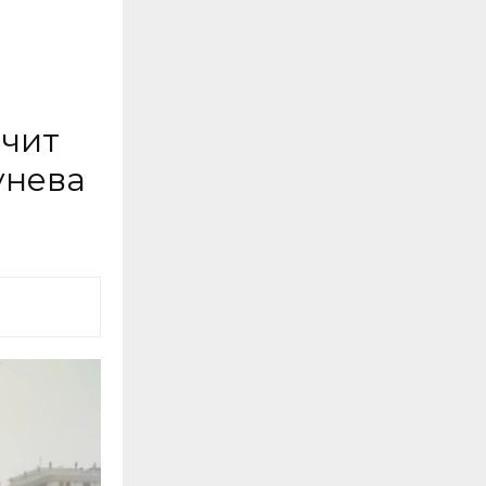
очит
унева