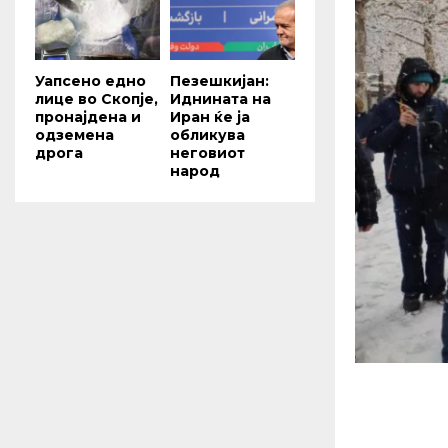
Уапсено едно
Пезешкијан:
лице во Скопје,
Иднината на
пронајдена и
Иран ќе ја
одземена
обликува
дрога
неговиот
народ