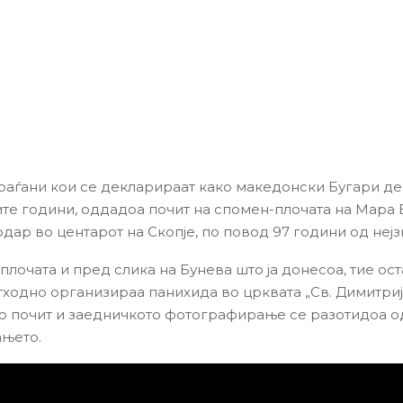
раѓани кои се декларираат како македонски Бугари де
ите години, оддадоа почит на спомен-плочата на Мара 
рдар во центарот на Скопје, по повод 97 години од нејз
лочата и пред слика на Бунева што ја донесоа, тие ост
тходно организираа панихида во црквата „Св. Димитриј
 почит и заедничкото фотографирање се разотидоа о
ањето.