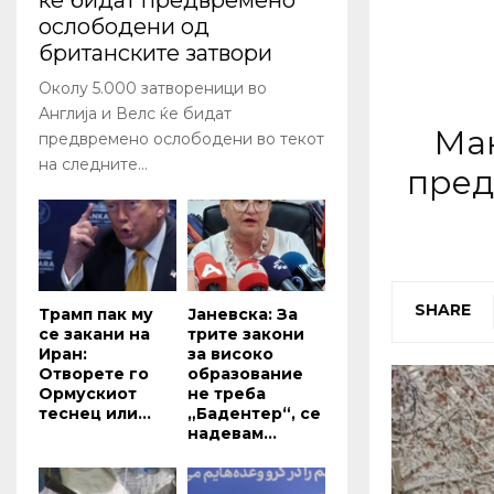
ќе бидат предвремено
ослободени од
британските затвори
Околу 5.000 затвореници во
Англија и Велс ќе бидат
Мак
предвремено ослободени во текот
на следните...
пред
SHARE
Трамп пак му
Јаневска: За
се закани на
трите закони
Иран:
за високо
Отворете го
образование
Ормускиот
не треба
теснец или...
„Бадентер“, се
надевам...