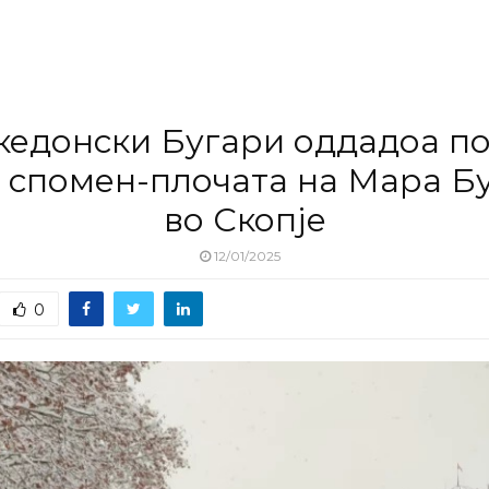
едонски Бугари оддадоа п
 спомен-плочата на Мара Б
во Скопје
12/01/2025
0