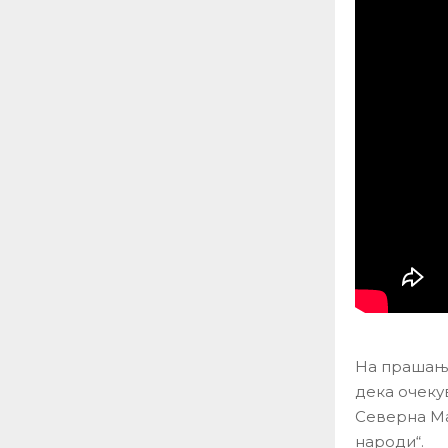
На прашање
дека очеку
Северна Ма
народи“.