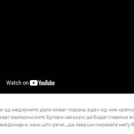
 од медиумите дали имаат порака, еден од нив кратко
ваат македонските Бугари наскоро да бидат ставени во
кедонија и, како што рече, „да заврши омразата меѓу 