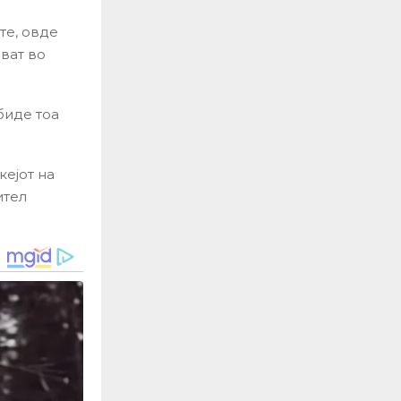
те, овде
ват во
биде тоа
кејот на
ител