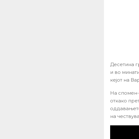
Десетина г
и во минат
кејот на Ва
На спомен-п
откако пре
оддавањето
на чествув