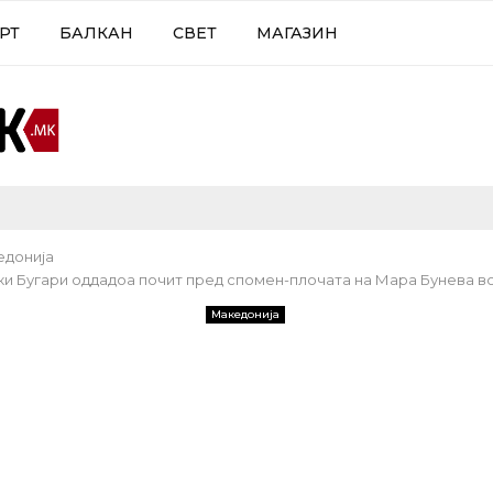
РТ
БАЛКАН
СВЕТ
МАГАЗИН
едонија
и Бугари оддадоа почит пред спомен-плочата на Мара Бунева во
Македонија