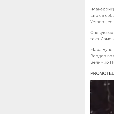
-Македониј
што се соб
Уставот, се
Очекуваме 
така. Само 
Мара Бунева
Вардар во 
Велимир Пр