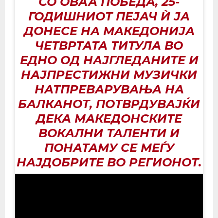
СО ОВАА ПОБЕДА, 25-
ГОДИШНИОТ ПЕЈАЧ Ѝ ЈА
ДОНЕСЕ НА МАКЕДОНИЈА
ЧЕТВРТАТА ТИТУЛА ВО
ЕДНО ОД НАЈГЛЕДАНИТЕ И
НАЈПРЕСТИЖНИ МУЗИЧКИ
НАТПРЕВАРУВАЊА НА
БАЛКАНОТ, ПОТВРДУВАЈЌИ
ДЕКА МАКЕДОНСКИТЕ
ВОКАЛНИ ТАЛЕНТИ И
ПОНАТАМУ СЕ МЕЃУ
НАЈДОБРИТЕ ВО РЕГИОНОТ.