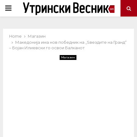
PRIMARY
MENU
Home
Магазин
Македонија има нов победник на „Ѕвездите на Гранд“
– Бојан Илиевски го освои Балканот
Магазин