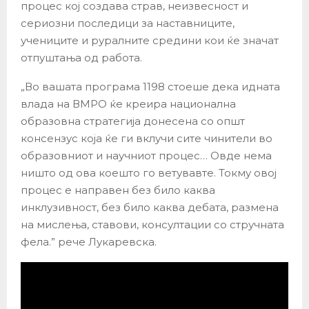
процес кој создава страв, неизвесност и
сериозни последици за наставниците,
учениците и руралните средини кои ќе значат
отпуштања од работа.
„Во вашата програма 1198 стоеше дека идната
влада на ВМРО ќе креира национална
образовна стратегија донесена со општ
консензус која ќе ги вклучи сите чинители во
образовниот и научниот процес… Овде нема
ништо од ова коешто го ветувавте. Токму овој
процес е направен без било каква
инклузивност, без било каква дебата, размена
на мислења, ставови, консултации со стручната
фела.” рече Лукаревска.