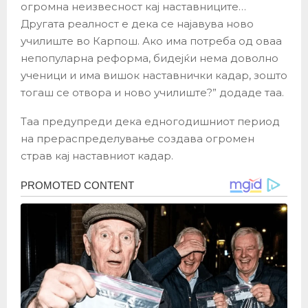
огромна неизвесност кај наставниците…
Другата реалност е дека се најавува ново
училиште во Карпош. Ако има потреба од оваа
непопуларна реформа, бидејќи нема доволно
ученици и има вишок наставнички кадар, зошто
тогаш се отвора и ново училиште?” додаде таа.
Таа предупреди дека едногодишниот период
на прераспределување создава огромен
страв кај наставниот кадар.