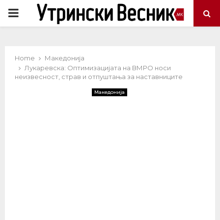
PRIMARY
MENU
Home
Македонија
Лукаревска: Оптимизацијата на ВМРО носи
неизвесност, страв и отпуштања за наставниците
Македонија