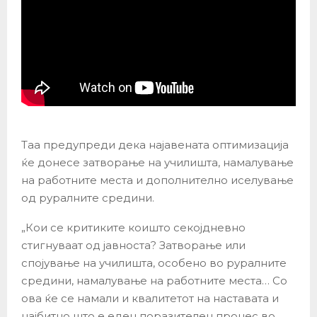
Таа предупреди дека најавената оптимизација
ќе донесе затворање на училишта, намалување
на работните места и дополнително иселување
од руралните средини.
„Кои се критиките коишто секојдневно
стигнуваат од јавноста? Затворање или
спојување на училишта, особено во руралните
средини, намалување на работните места… Со
ова ќе се намали и квалитетот на наставата и
најбитно што е еден поразителен процес во