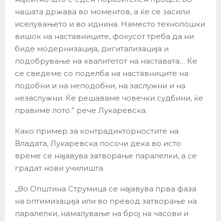
нашата држава во моментов, а ќе се засили
иселувањето и во иднина. Наместо технолошки
вишок на наставниците, фокусот треба да ни
биде модернизација, дигитализација и
подобрување на квалитетот на наставата… Ќе
се сведеме со поделба на наставниците на
подобни и на неподобни, на заслужни и на
незаслужни. Ќе решаваме човечки судбини, ќе
правиме лото.” рече Лукаревска.
Како пример за контрадикторностите на
Владата, Лукаревска посочи дека во исто
време се најавува затворање паралелки, а се
градат нови училишта.
„Во Општина Струмица се најавува прва фаза
на оптимизација или во превод затворање на
паралелки, намалување на број на часови и