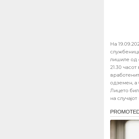
На 19.09.20
службеници
лишиле од с
21.30 часот
вработенит
одземен, а
Лицето бил
на случајо