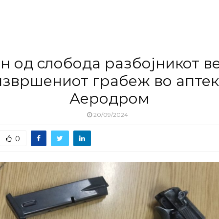
н од слобода разбојникот в
извршениот грабеж во аптек
Аеродром
20/09/2024
0