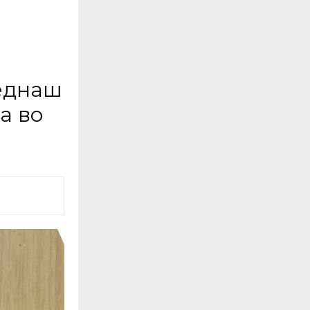
еднаш
а во