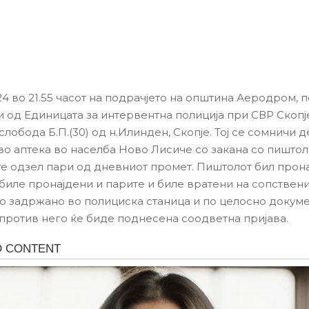
24 во 21.55 часот на подрачјето на општина Аеродром, 
 од Единицата за интервентна полиција при СВР Скопј
лобода Б.П.(30) од н.Илинден, Скопје. Тој се сомничи д
 во аптека во населба Ново Лисиче со закана со пиштол
е одзел пари од дневниот промет. Пиштолот бил прона
 биле пронајдени и парите и биле вратени на сопствени
о задржано во полициска станица и по целосно доку
т против него ќе биде поднесена соодветна пријава.