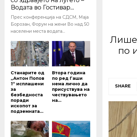
со здравјето на луѓето –
Водата во Гостивар...
Прес конференција на СДСМ, Маја
Борозан, Форум на жени Во над 50
населени места водата...
Лише
по 
Станарите од
Втора година
„Антон Попов
по ред Гаши
1“ исплашени
нема лично да
SHARE
за
присуствува на
безбедноста
чествувањето
поради
на...
ископот за
подземната...