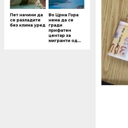
Пет начини да
Во Црна Гора
се разладите
нема да се
без клима уред
гради
прифатен
центар за
мигранти од...