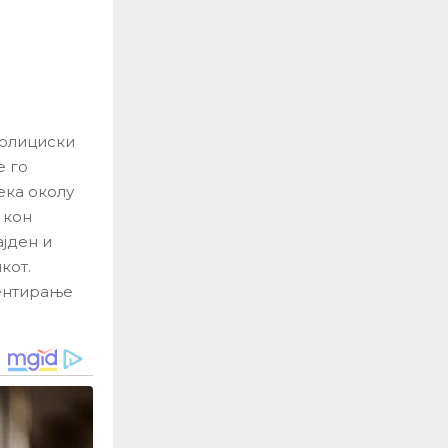
полициски
е го
ека околу
 кон
јден и
кот.
ментирање