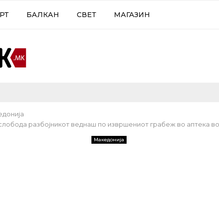
РТ
БАЛКАН
СВЕТ
МАГАЗИН
едонија
слобода разбојникот веднаш по извршениот грабеж во аптека 
Македонија