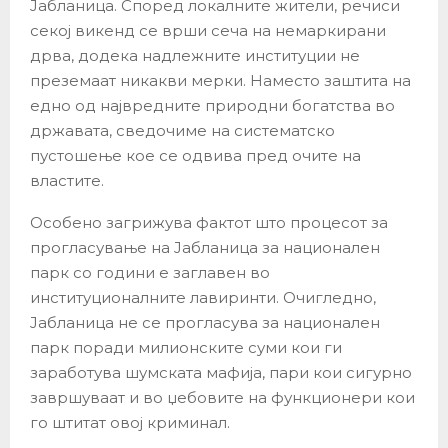
Јабланица. Според локалните жители, речиси
секој викенд се врши сеча на немаркирани
дрва, додека надлежните институции не
преземаат никакви мерки. Наместо заштита на
едно од највредните природни богатства во
државата, сведочиме на систематско
пустошење кое се одвива пред очите на
властите.
Особено загрижува фактот што процесот за
прогласување на Јабланица за национален
парк со години е заглавен во
институционалните лавиринти. Очигледно,
Јабланица не се прогласува за национален
парк поради милионските суми кои ги
заработува шумската мафија, пари кои сигурно
завршуваат и во џебовите на функционери кои
го штитат овој криминал.