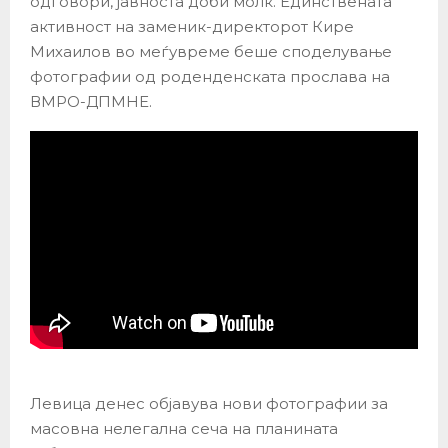
одговори, јавноста доби молк. Единствената
активност на заменик-директорот Кире
Михаилов во меѓувреме беше споделување
фотографии од роденденската прослава на
ВМРО-ДПМНЕ.
Левица денес објавува нови фотографии за
масовна нелегална сеча на планината