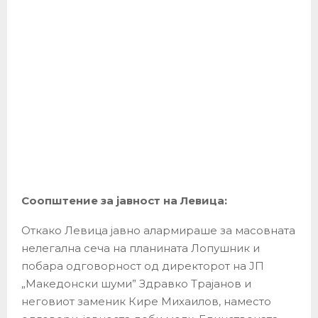
Соопштение за јавност на Левица:
Откако Левица јавно алармираше за масовната
нелегална сеча на планината Лопушник и
побара одговорност од директорот на ЈП
„Македонски шуми” Здравко Трајанов и
неговиот заменик Кире Михаилов, наместо