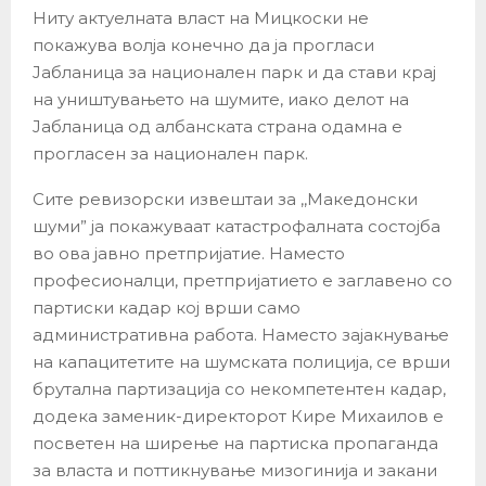
Ниту актуелната власт на Мицкоски не
покажува волја конечно да ја прогласи
Јабланица за национален парк и да стави крај
на уништувањето на шумите, иако делот на
Јабланица од албанската страна одамна е
прогласен за национален парк.
Сите ревизорски извештаи за ,,Македонски
шуми” ја покажуваат катастрофалната состојба
во ова јавно претпријатие. Наместо
професионалци, претпријатието е заглавено со
партиски кадар кој врши само
административна работа. Наместо зајакнување
на капацитетите на шумската полиција, се врши
брутална партизација со некомпетентен кадар,
додека заменик-директорот Кире Михаилов е
посветен на ширење на партиска пропаганда
за власта и поттикнување мизогинија и закани