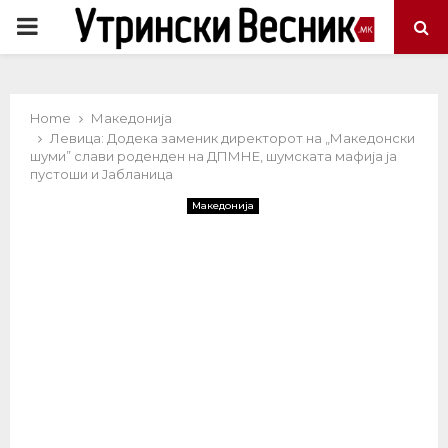
PRIMARY
MENU
Home
Македонија
Левица: Додека заменик директорот на „Македонски
шуми” слави роденден на ДПМНЕ, шумската мафија ја
пустоши и Јабланица
Македонија