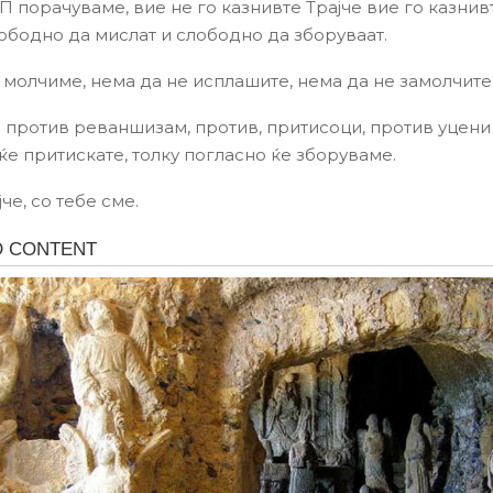
П порачуваме, вие не го казнивте Трајче вие го казнив
ободно да мислат и слободно да зборуваат.
 молчиме, нема да не исплашите, нема да не замолчите
 против реваншизам, против, притисоци, против уцени 
ќе притискате, толку погласно ќе зборуваме.
че, со тебе сме.