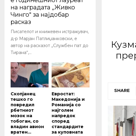
е годинешниот лауреат
на наградата „Живко
Чинго“ за најдобар
расказ
Писателот и книжевен истражувач,
д-р Марјан Патлиџанковски, е
Кузм
автор на расказот „Службен пат до
пре
Тирана“,...
SHARE
Скопјанец
Евростат:
тешко го
Македонија и
повредил
Романија со
рбетниот
најголем
мозок на
напредок
тобоган, со
според
владин авион
стандардите
вратен...
за куповната