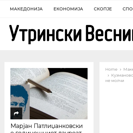
МАКЕДОНИЈА
ЕКОНОМИЈА
СКОПЈЕ
СПО
Home
Мак
Кузмановс
не молчи
Марјан Патлиџанковски