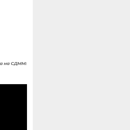
ка на СДММ
: