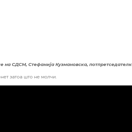
е на СДСМ,
Стефанија Кузмановска, потпретседател
знет затоа што не молчи.