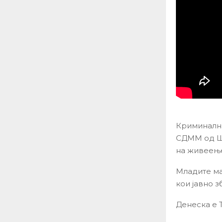
Криминална
СДММ од Шт
на живеење
Младите ма
кои јавно з
Денеска е Т