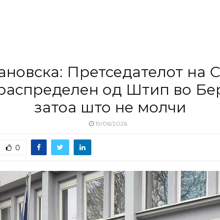
ановска: Претседателот на
распределен од Штип во Бе
затоа што не молчи
19/06/2026
0