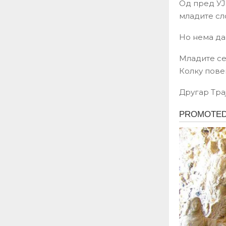
Од пред УЈ
младите сл
Но нема да
Младите се
Колку пове
Другар Трај