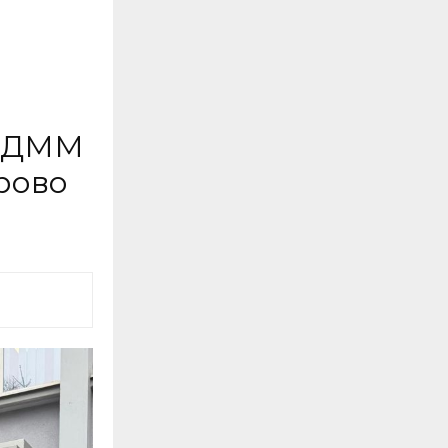
 СДММ
рово