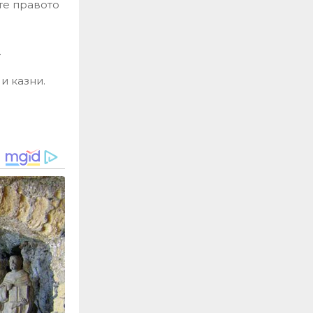
те правото
.
и казни.