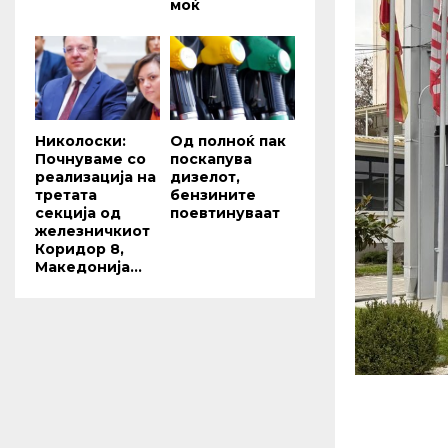
моќ
Николоски:
Од полноќ пак
Почнуваме со
поскапува
реализација на
дизелот,
третата
бензините
секција од
поевтинуваат
железничкиот
Коридор 8,
Македонија...