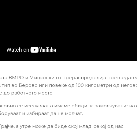
та ВМРО и Мицкоски го прераспределија претседате
ип во Берово или повеќе од 100 километри од негов
 до работното место.
совно се иселуваат а имаме обиди за замолчување на 
боруваат и избираат да не молчат.
рајче, а утре може да биде ској млад, секој од нас.