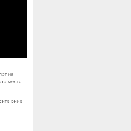
лот на
ото место
сите оние