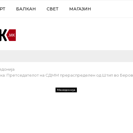
РТ
БАЛКАН
СВЕТ
МАГАЗИН
едонија
ка: Претседателот на СДММ прераспределен од Штип во Беров
Македонија