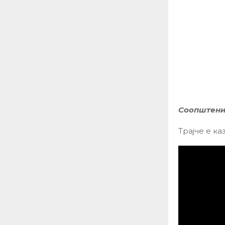
Соопштени
Трајче е ка