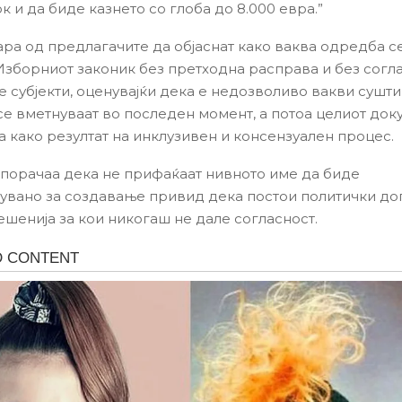
 и да биде казнето со глоба до 8.000 евра.”
ра од предлагачите да објаснат како ваква одредба с
 Изборниот законик без претходна расправа и без согл
е субјекти, оценувајќи дека е недозволиво вакви сушт
се вметнуваат во последен момент, а потоа целиот док
а како резултат на инклузивен и консензуален процес.
порачаа дека не прифаќаат нивното име да биде
увано за создавање привид дека постои политички до
ешенија за кои никогаш не дале согласност.