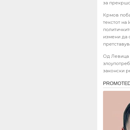
за прекршок
Крмов поба
текстот на
политичкит
измени да 
претставув
Од Левица 
злоупотреб
законски р