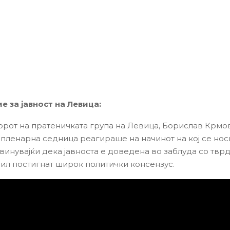
 за јавност на Левица:
рот на пратеничката група на Левица, Борислав Крмов
пленарна седница реагираше на начинот на кој се но
бвинувајќи дека јавноста е доведена во заблуда со твр
 бил постигнат широк политички консензус.