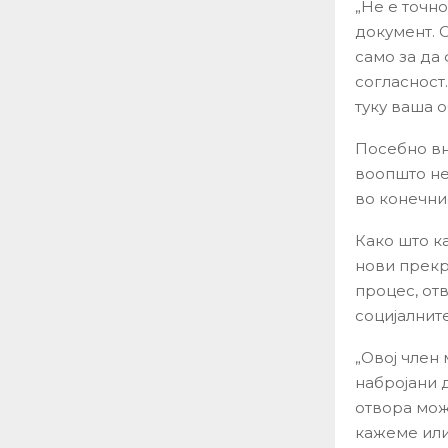
„Не е точно
документ. 
само за да
согласност
туку ваша о
Посебно вн
воопшто не
во конечни
Како што к
нови прекр
процес, от
социјалнит
„Овој член 
набројани 
отвора мож
кажеме или