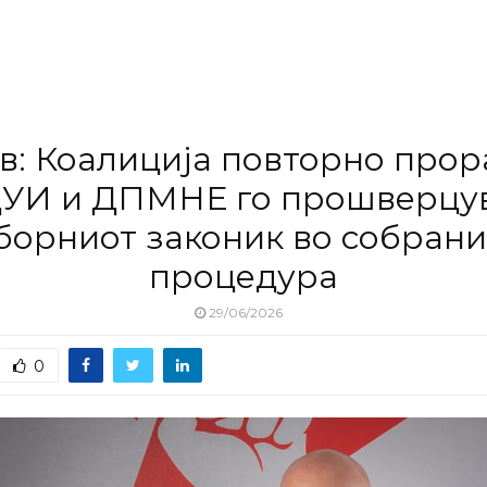
в: Коалиција повторно прор
ДУИ и ДПМНЕ го прошверцу
борниот законик во собрани
процедура
29/06/2026
0