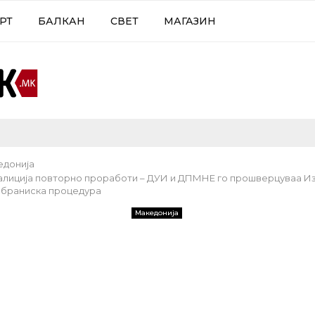
РТ
БАЛКАН
СВЕТ
МАГАЗИН
едонија
алиција повторно проработи – ДУИ и ДПМНЕ го прошверцуваа И
обраниска процедура
Македонија