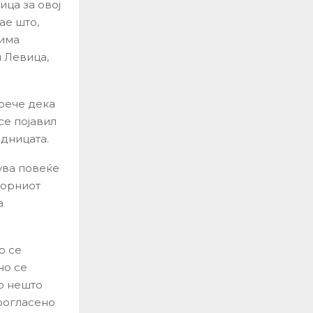
ица за овој
ае што,
 има
н Левица,
рече дека
се појавил
дницата.
ува повеќе
борниот
а
о се
но се
о нешто
рогласено