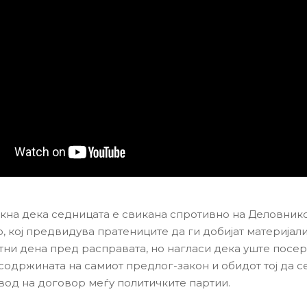
кна дека седницата е свикана спротивно на Деловнико
, кој предвидува пратениците да ги добијат материјали
тни дена пред расправата, но нагласи дека уште посе
содржината на самиот предлог-закон и обидот тој да с
вод на договор меѓу политичките партии.