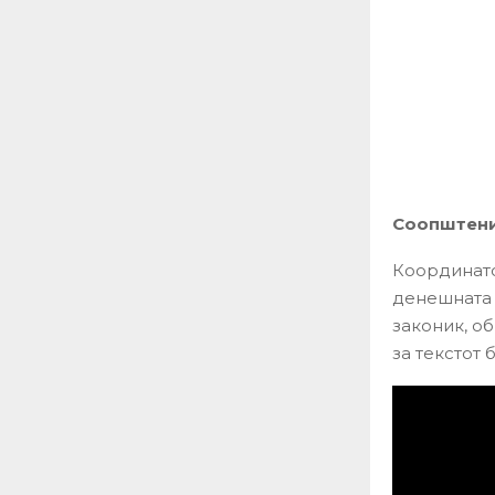
Соопштение
Координато
денешната 
законик, о
за текстот