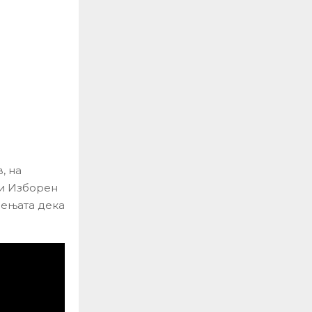
, на
си Изборен
дењата дека