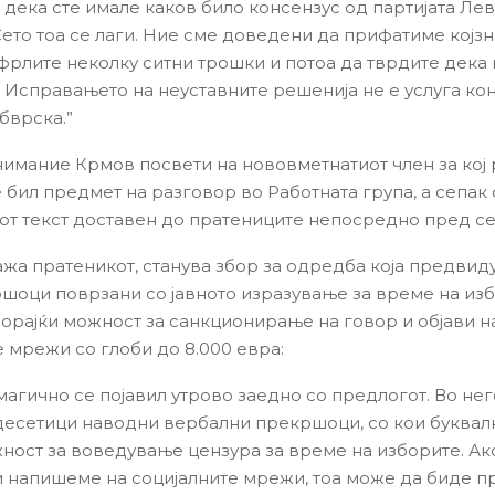
 дека сте имале каков било консензус од партијата Лев
Сето тоа се лаги. Ние сме доведени да прифатиме којзн
 фрлите неколку ситни трошки и потоа да тврдите дека
. Исправањето на неуставните решенија не е услуга ко
бврска.”
имание Крмов посвети на нововметнатиот член за кој 
 бил предмет на разговор во Работната група, а сепак 
от текст доставен до пратениците непосредно пред се
ажа пратеникот, станува збор за одредба која предвид
шоци поврзани со јавното изразување за време на из
ворајќи можност за санкционирање на говор и објави н
е мрежи со глоби до 8.000 евра:
магично се појавил утрово заедно со предлогот. Во нег
десетици наводни вербални прекршоци, со кои буквал
ност за воведување цензура за време на изборите. Ак
 напишеме на социјалните мрежи, тоа може да биде п