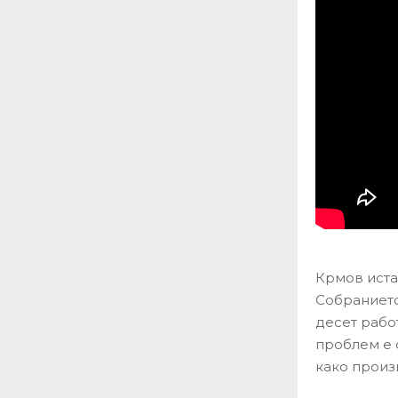
Крмов иста
Собранието
десет рабо
проблем е 
како произ