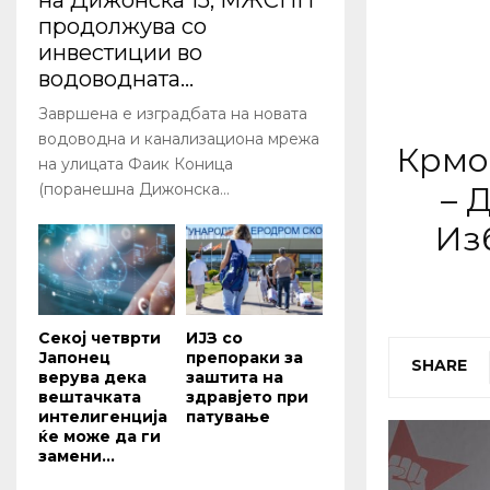
на Дижонска 15, МЖСПП
продолжува со
инвестиции во
водоводната...
Завршена е изградбата на новата
водоводна и канализациона мрежа
Крмо
на улицата Фаик Коница
– 
(поранешна Дижонска...
Из
Секој четврти
ИЈЗ со
Јапонец
препораки за
SHARE
верува дека
заштита на
вештачката
здравјето при
интелигенција
патување
ќе може да ги
замени...