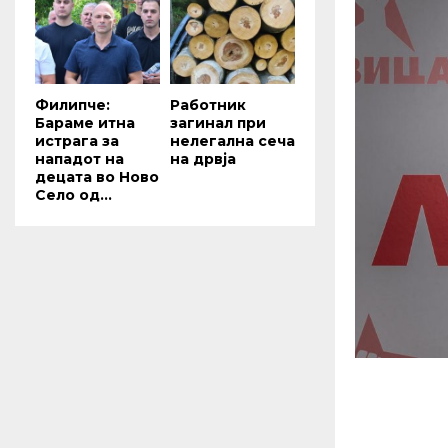
Филипче:
Работник
Бараме итна
загинал при
истрага за
нелегална сеча
нападот на
на дрвја
децата во Ново
Село од...