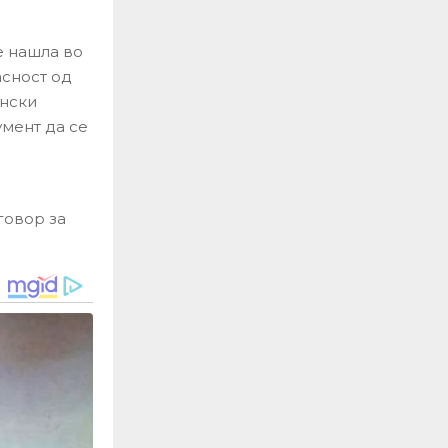
е нашла во
асност од
ински
умент да се
говор за