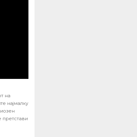
т на
те најмалку
риозен
е претстави