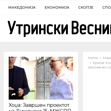
МАКЕДОНИЈА
ЕКОНОМИЈА
СКОПЈЕ
СПО
Home
Мак
Крмов: Ко
законик во с
Хоџа: Завршен проектот