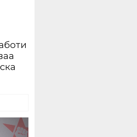
аботи
ваа
ска