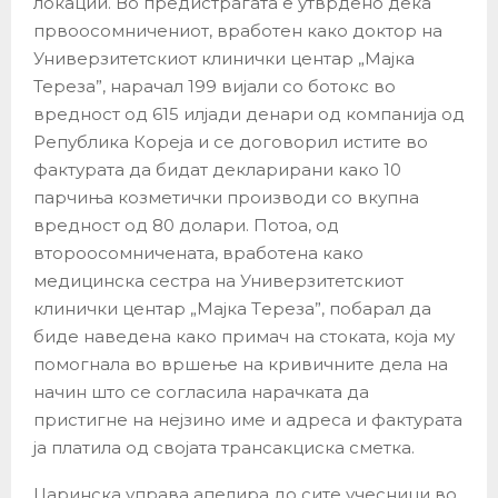
локации. Во предистрагата е утврдено дека
првоосомничениот, вработен како доктор на
Универзитетскиот клинички центар „Мајка
Тереза”, нарачал 199 вијали со ботокс во
вредност од 615 илјади денари од компанија од
Република Кореја и се договорил истите во
фактурата да бидат декларирани како 10
парчиња козметички производи со вкупна
вредност од 80 долари. Потоа, од
второосомничената, вработена како
медицинска сестра на Универзитетскиот
клинички центар „Мајка Tереза”, побарал да
биде наведена како примач на стоката, која му
помогнала во вршење на кривичните дела на
начин што се согласила нарачката да
пристигне на нејзино име и адреса и фактурата
ја платила од својата трансакциска сметка.
Царинска управа апелира до сите учесници во