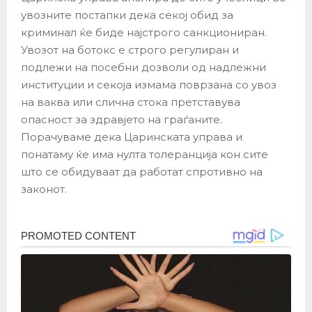
увозните постапки дека секој обид за
криминал ќе биде најстрого санкциониран.
Увозот на ботокс е строго регулиран и
подлежи на посебни дозволи од надлежни
институции и секоја измама поврзана со увоз
на ваква или слична стока претставува
опасност за здравјето на граѓаните.
Порачуваме дека Царинската управа и
понатаму ќе има нулта толеранција кон сите
што се обидуваат да работат спротивно на
законот.