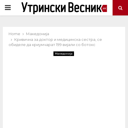
PRIMARY
MENU
Home
Македонија
Кривична за доктор и медицинска сестра, се
обиделе да криумчарат 199 вијали со ботокс
Македонија