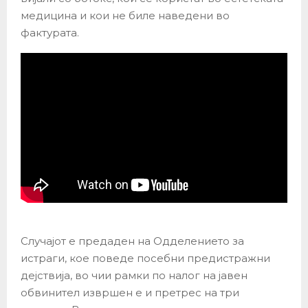
медицина и кои не биле наведени во
фактурата.
Случајот е предаден на Одделението за
истраги, кое поведе посебни предистражни
дејствија, во чии рамки по налог на јавен
обвинител извршен е и претрес на три