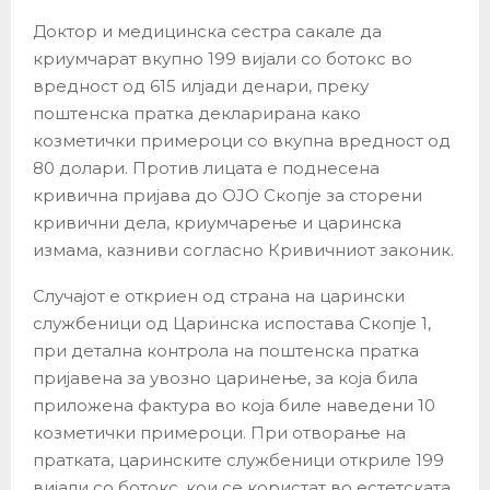
Доктор и медицинска сестра сакале да
криумчарат вкупно 199 вијали со ботокс во
вредност од 615 илјади денари, преку
поштенска пратка декларирана како
козметички примероци со вкупна вредност од
80 долари. Против лицата е поднесена
кривична пријава до ОЈО Скопје за сторени
кривични дела, криумчарење и царинска
измама, казниви согласно Кривичниот законик.
Случајот е откриен од страна на царински
службеници од Царинска испостава Скопје 1,
при детална контрола на поштенска пратка
пријавена за увозно царинење, за која била
приложена фактура во која биле наведени 10
козметички примероци. При отворање на
пратката, царинските службеници откриле 199
вијали со ботокс, кои се користат во естетската