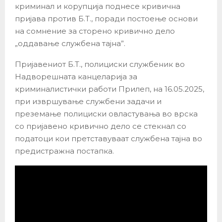
криминал и корупција поднесе кривична
пријава против Б.Т., поради постоење основи
на сомнение за сторено кривично дело
„оддавање службена тајна”.
Пријавениот Б.Т., полициски службеник во
Надворешната канцеларија за
криминалистички работи Прилеп, на 16.05.2025,
при извршување службени задачи и
преземање полициски овластувања во врска
со пријавено кривично дело се стекнал со
податоци кои претставуваат службена тајна во
предистражна постапка.