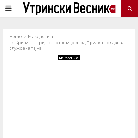
PRIMARY
MENU
Home
Македонија
Кривична пријава за полицаец од Прилеп – оддавал
службена тајна
Македонија