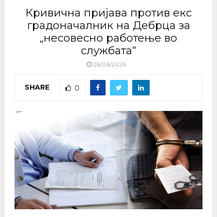
Кривична пријава против екс
градоначалник на Дебрца за
„несовесно работење во
службата“
26/06/2026
SHARE
0