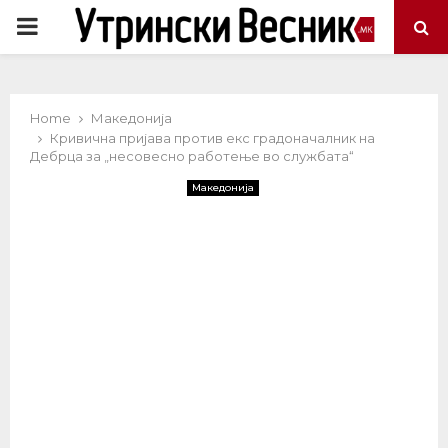
PRIMARY
MENU
Home
Македонија
Кривична пријава против екс градоначалник на
Дебрца за „несовесно работење во службата“
Македонија