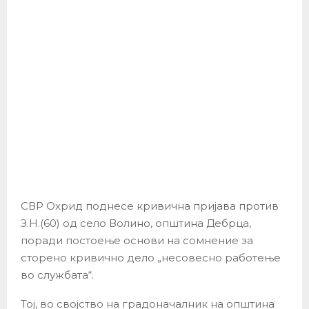
СВР Охрид поднесе кривична пријава против
З.Н.(60) од село Волино, општина Дебрца,
поради постоење основи на сомнение за
сторено кривично дело „несовесно работење
во службата“.
Тој, во својство на градоначалник на општина