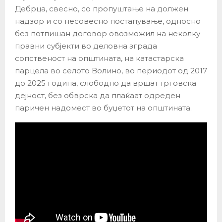
Дебрца, свесно, со пропуштање на должен
надзор и со несовесно постапување, односно
без потпишан договор овозможил на неколку
правни субјекти во деловна зграда
сопственост на општината, на катастарска
парцела во селото Волино, во периодот од 2017
до 2025 година, слободно да вршат трговска
дејност, без обврска да плаќаат одреден
паричен надомест во буџетот на општината.