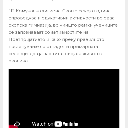
ЈП Комунална хигиена-Скопје секоја година
спроведува и едукативни активности во оваа
скопска гимназија, во чиишто рамки учениците
се запознаваат со активностите на
Претпријатието и како преку правилното
постапување со отпадот и примарната
селекција да ја заштитат својата животна
околина.