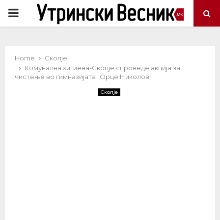
PRIMARY
MENU
Home
Скопје
Комунална хигиена-Скопје спроведе акција за
чистење во гимназијата „Орце Николов“
Скопје