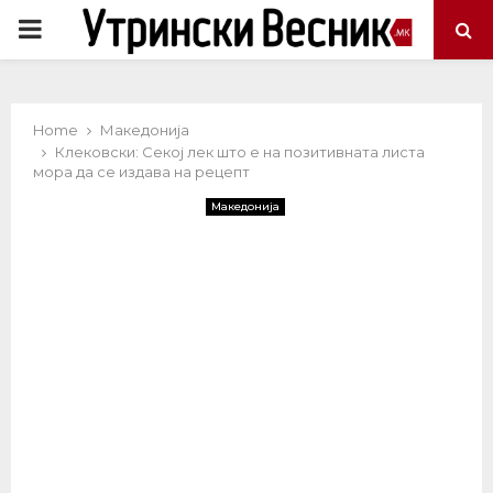
PRIMARY
MENU
Home
Македонија
Клековски: Секој лек што е на позитивната листа
мора да се издава на рецепт
Македонија