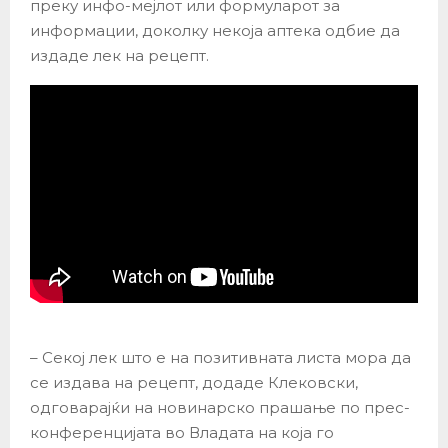
преку инфо-мејлот или формуларот за
информации, доколку некоја аптека одбие да
издаде лек на рецепт.
– Секој лек што е на позитивната листа мора да
се издава на рецепт, додаде Клековски,
одговарајќи на новинарско прашање по прес-
конференцијата во Владата на која го