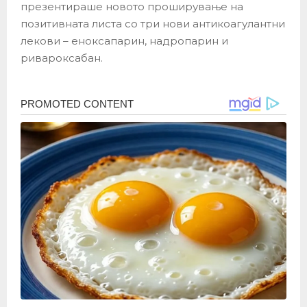
презентираше новото проширување на
позитивната листа со три нови антикоагулантни
лекови – еноксапарин, надропарин и
ривароксабан.