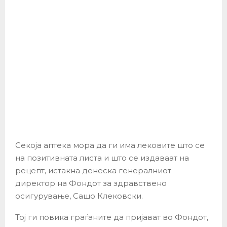
Секоја аптека мора да ги има лековите што се
на позитивната листа и што се издаваат на
рецепт, истакна денеска генералниот
директор на Фондот за здравствено
осигурување, Сашо Клековски.
Тој ги повика граѓаните да пријават во Фондот,