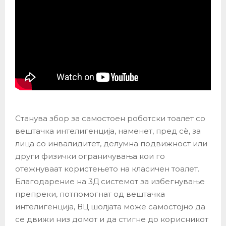
Станува збор за самостоен роботски тоалет со
вештачка интелигенција, наменет, пред сè, за
лица со инвалидитет, делумна подвижност или
други физички ограничувања кои го
отежнуваат користењето на класичен тоалет.
Благодарение на 3Д системот за избегнување
препреки, потпомогнат од вештачка
интелигенција, ВЦ шолјата може самостојно да
се движи низ домот и да стигне до корисникот