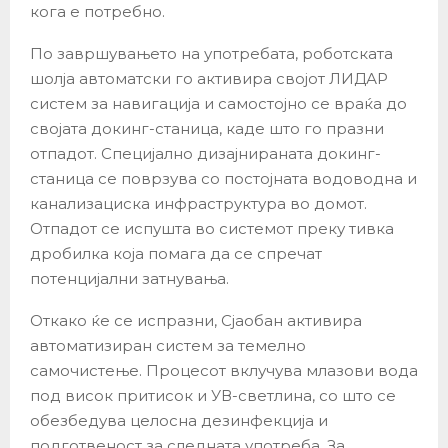
кога е потребно.
По завршувањето на употребата, роботската
шолја автоматски го активира својот ЛИДАР
систем за навигација и самостојно се враќа до
својата докинг-станица, каде што го празни
отпадот. Специјално дизајнираната докинг-
станица се поврзува со постојната водоводна и
канализациска инфраструктура во домот.
Отпадот се испушта во системот преку тивка
дробилка која помага да се спречат
потенцијални затнувања.
Откако ќе се испразни, Сјаобан активира
автоматизиран систем за темелно
самочистење. Процесот вклучува млазови вода
под висок притисок и УВ-светлина, со што се
обезбедува целосна дезинфекција и
подготвеност за следната употреба. За