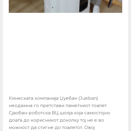
Кинеската компанија Џуебан (Jueban)
неодамна го претстави паметниот тоалет
Сјаобан-роботска ВЦ шолја која самостојно
доаѓа до корисникот доколку тој не е во
можност да стигне до тоалетот. Овој