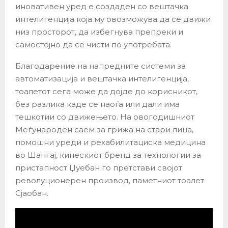
иновативен уред е создаден со вештачка
интелигенција која му овозможува да се движи
низ просторот, да избегнува препреки и
самостојно да се чисти по употребата.
Благодарение на напредните системи за
автоматизација и вештачка интелигенција,
тоалетот сега може да дојде до корисникот,
без разлика каде се наоѓа или дали има
тешкотии со движењето. На овогодишниот
Меѓународен саем за грижа на стари лица,
помошни уреди и рехабилитациска медицина
во Шангај, кинескиот бренд за технологии за
пристапност Џуебан го претстави својот
револуционерен производ, паметниот тоалет
Сјаобан.