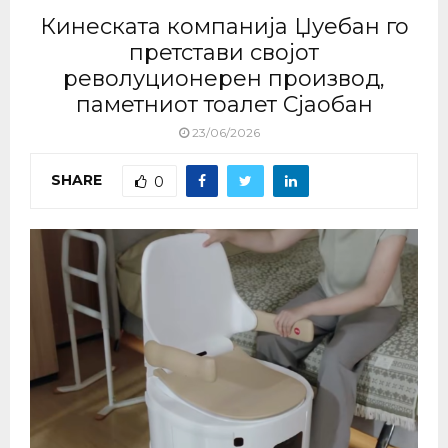
Кинеската компанија Џуебан го
претстави својот
револуционерен производ,
паметниот тоалет Сјаобан
23/06/2026
SHARE
0