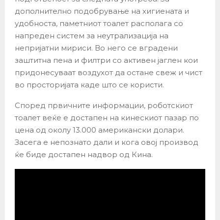
дополнително подобрување на хигиената и
удобноста, паметниот тоалет располага со
напреден систем за неутрализација на
непријатни мириси. Во него се вградени
заштитна пена и филтри со активен јаглен кои
придонесуваат воздухот да остане свеж и чист
во просторијата каде што се користи.
Според првичните информации, роботскиот
тоалет веќе е достапен на кинескиот пазар по
цена од околу 13.000 американски долари.
Засега е непознато дали и кога овој производ
ќе биде достапен надвор од Кина.