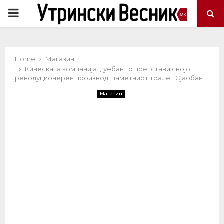
PRIMARY
MENU
Home
Магазин
Кинеската компанија Џуебан го претстави својот
револуционерен производ, паметниот тоалет Сјаобан
Магазин