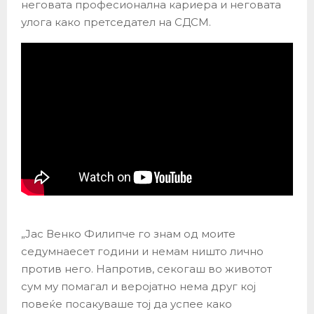
неговата професионална кариера и неговата
улога како претседател на СДСМ.
„Јас Венко Филипче го знам од моите
седумнаесет години и немам ништо лично
против него. Напротив, секогаш во животот
сум му помагал и веројатно нема друг кој
повеќе посакуваше тој да успее како