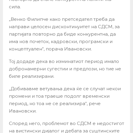
сила.
„Венко Филипче како претседател треба да
направи целосен дисконтинуитет на СДСМ, за
партијата повторно да биде конкурентна, да
има нов почеток, кадровски, програмски и
концептуален“, порача Ивановски.
Тој додаде дека во изминатиот период имало
добронамерни сугестии и предлози, но тие не
биле реализирани.
„Добивавме ветувања дека ќе се случат некои
промени и тоа траеше подолг временски
период, но тоа не се реализира“, рече
Ивановски.
Според него, проблемот во СДСМ е недостигот
на вистински дијалог и дебата за суштинските