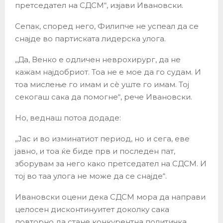
претседател на СДСМ“, изјави Ивановски.
Сепак, според него, Филипче не успеал да се
снајде во партиската лидерска улога.
„Да, Венко е одличен неврохирург, да не
кажам најдобриот. Тоа не е мое да го судам. И
тоа мислење го имам и сè уште го имам. Тој
секогаш сака да помогне“, рече Ивановски.
Но, веднаш потоа додаде:
„Јас и во изминатиот период, но и сега, еве
јавно, и тоа ќе биде прв и последен пат,
зборувам за него како претседател на СДСМ. И
тој во таа улога не може да се снајде“.
Ивановски оцени дека СДСМ мора да направи
целосен дисконтинуитет доколку сака
повторно да стане конкурентна политичка