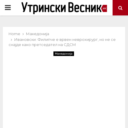
PRIMARY
MENU
Home
Македонија
Ивановски: Филипче е врвен неврохирург, но не се
снајде како претседател на СДСМ
Македонија