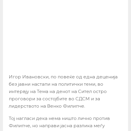
Игор Ивановски, по повеќе од една деценија
без јавни настапи на политички теми, во
интервју на Тема на денот на Сител остро
проговори за состојбите во СДСМ и за
лидерството на Венко Филипче.
Тој нагласи дека нема ништо лично против
Филипче, но направи јасна разлика меѓу