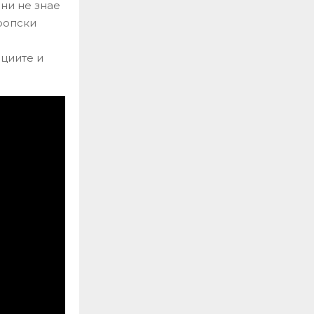
ини не знае
вропски
а
ациите и