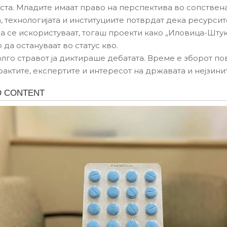
ста. Младите имаат право на перспектива во сопствен
а, технологијата и институциите потврдат дека ресурси
а се искористуваат, тогаш проекти како „Иловица-Штук
да остануваат во статус кво.
лго стравот ја диктираше дебатата. Време е зборот по
фактите, експертите и интересот на државата и нејзини