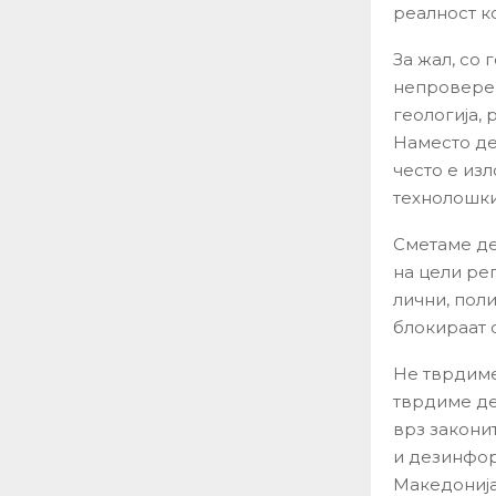
реалност к
За жал, со
непроверен
геологија, 
Наместо де
често е из
технолошки
Сметаме де
на цели ре
лични, пол
блокираат 
Не тврдиме
тврдиме де
врз законит
и дезинфо
Македонија