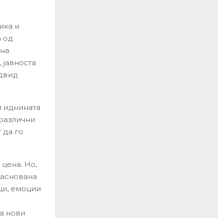
ика и
 од
на.
 јавноста
едвид
и иднината
 различни
 да го
цена. Но,
заснована
ци, емоции
а нови