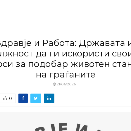
Здравје и Работа: Државата 
лжност да ги искористи сво
рси за подобар животен ста
на граѓаните
21/06/2026
0