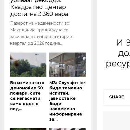
уриваат рекорди:
Квадрат во Центар
достигна 3.360 евра
Пазарот на недвижности во
Македонија продолжува со
засилена активност, а вториот
И 
квартал од 2026 година...
до
ресу
Во изминатото
МЗ: Случајот ќе
деноноќие 30
биде темелно
пожари, сите
испитан,
SHARE
се изгаснати,
јавноста ќе
само еден е
биде
под...
навремено
информирана
за...