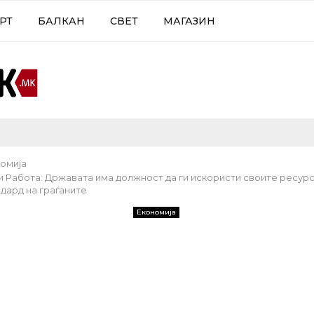
РТ
БАЛКАН
СВЕТ
МАГАЗИН
омија
 и Работа: Државата има должност да ги искористи своите ресур
дард на граѓаните
Економија