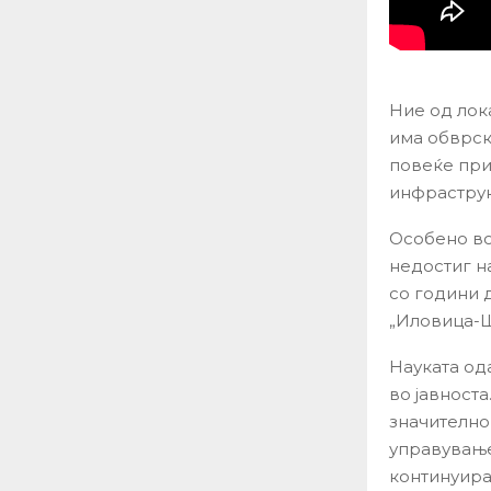
Ние од лок
има обврска
повеќе при
инфраструк
Особено во
недостиг н
со години 
„Иловица-Ш
Науката од
во јавност
значително
управување
континуира