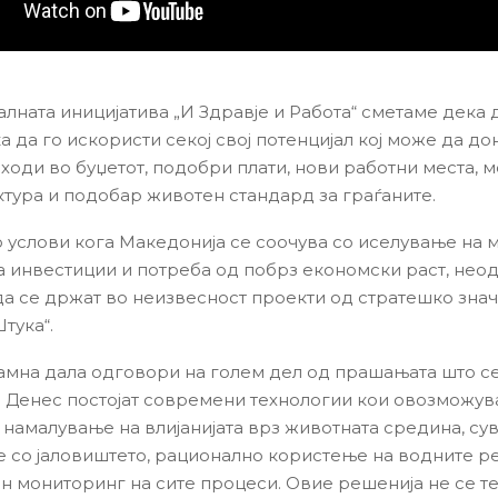
алната иницијатива „И Здравје и Работа“ сметаме дека
 да го искористи секој свој потенцијал кој може да до
ходи во буџетот, подобри плати, нови работни места, 
тура и подобар животен стандард за граѓаните.
 услови кога Македонија се соочува со иселување на м
а инвестиции и потреба од побрз економски раст, нео
да се држат во неизвесност проекти од стратешко зна
тука“.
амна дала одговори на голем дел од прашањата што с
а. Денес постојат современи технологии кои овозможув
 намалување на влијанијата врз животната средина, су
 со јаловиштето, рационално користење на водните р
н мониторинг на сите процеси. Овие решенија не се тео