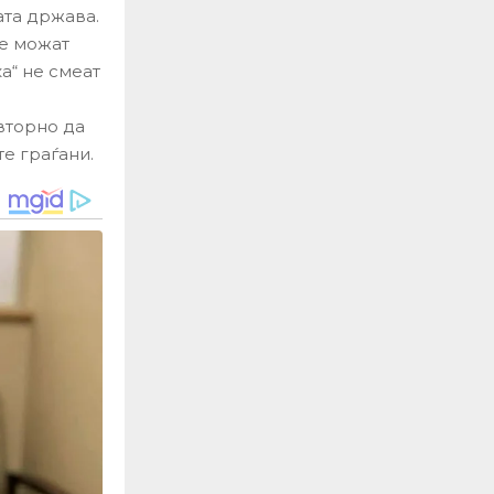
ата држава.
те можат
а“ не смеат
вторно да
те граѓани.