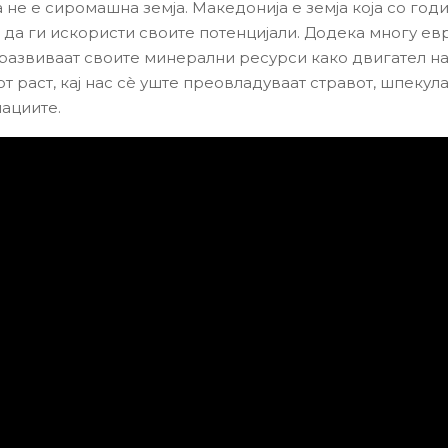
 не е сиромашна земја. Македонија е земја која со год
а да ги искористи своите потенцијали. Додека многу е
развиваат своите минерални ресурси како двигател н
т раст, кај нас сè уште преовладуваат стравот, шпекул
ациите.