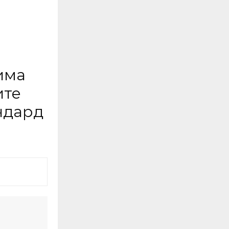
има
ите
ндард