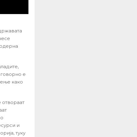
 државата
несе
модерна
ладите,
дговорно е
чење како
е отвораат
аат
во
есурси и
рија, туку