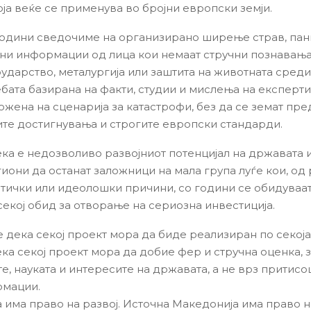
оја веќе се применува во бројни европски земји.
 години сведочиме на организирано ширење страв, пан
и информации од лица кои немаат стручни познавања
рударство, металургија или заштита на животната среди
бата базирана на факти, студии и мислења на експерти,
ложена на сценарија за катастрофи, без да се земат пр
те достигнувања и строгите европски стандарди.
ка е недозволиво развојниот потенцијал на државата 
гиони да останат заложници на мала група луѓе кои, од
итички или идеолошки причини, со години се обидуваат
секој обид за отворање на сериозна инвестиција.
 дека секој проект мора да биде реализиран по секоја 
ка секој проект мора да добие фер и стручна оценка, 
е, науката и интересите на државата, а не врз притисо
рмации.
 има право на развој. Источна Македонија има право н