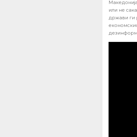
Македонија
или не сак
држави ги 
економскио
дезинформ