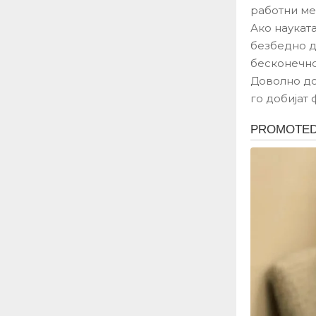
работни ме
Ако наукат
безбедно д
бесконечно 
Доволно до
го добијат 