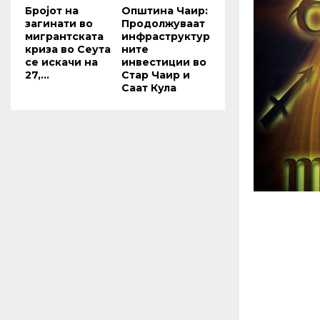
Бројот на
Општина Чаир:
загинати во
Продолжуваат
мигрантската
инфраструктур
криза во Сеута
ните
се искачи на
инвестиции во
27,...
Стар Чаир и
Саат Кула