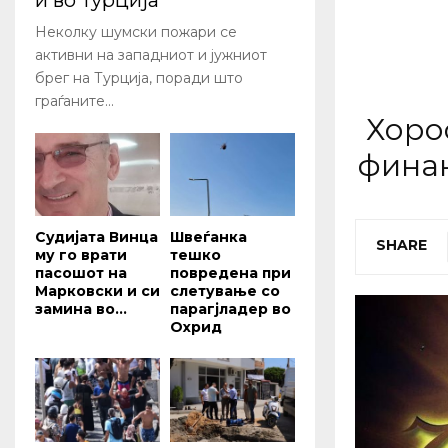
и во Турција
Неколку шумски пожари се
активни на западниот и јужниот
брег на Турција, поради што
граѓаните...
Хоро
финан
Судијата Винца
Швеѓанка
SHARE
му го врати
тешко
пасошот на
повредена при
Марковски и си
слетување со
замина во...
парагјладер во
Охрид