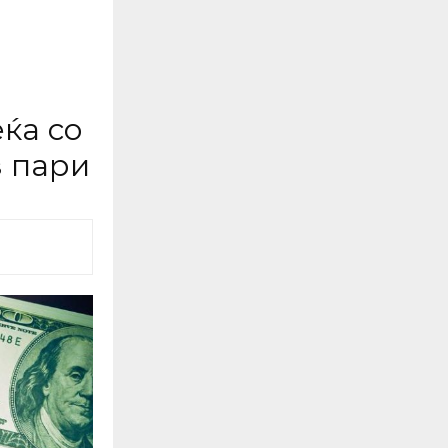
ќа со
з пари