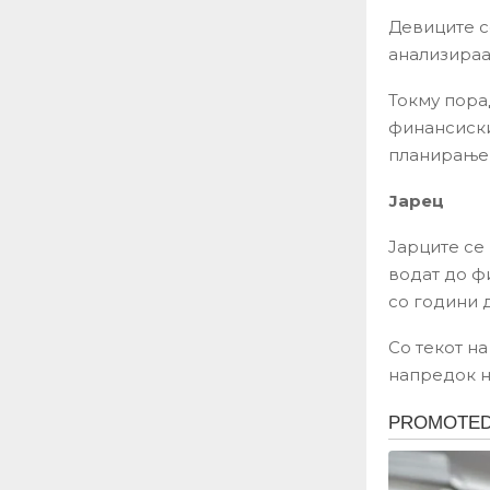
Девиците с
анализираа
Токму пора
финансиски
планирање 
Јарец
Јарците се 
водат до ф
со години д
Со текот н
напредок н