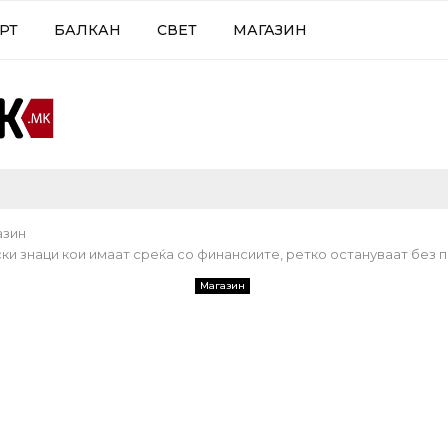
РТ
БАЛКАН
СВЕТ
МАГАЗИН
азин
ки знаци кои имаат среќа со финансиите, ретко остануваат без 
Магазин