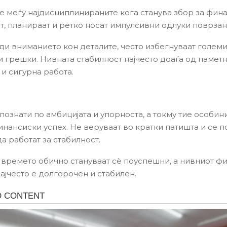
е меѓу најдисциплинираните кога станува збор за фина
т, планираат и ретко носат импулсивни одлуки поврзан
ди вниманието кон деталите, често избегнуваат голем
 грешки. Нивната стабилност најчесто доаѓа од памет
и сигурна работа.
познати по амбицијата и упорноста, а токму тие особин
инансиски успех. Не веруваат во кратки патишта и се 
а работат за стабилност.
а времето обично стануваат сè поуспешни, а нивниот ф
ајчесто е долгорочен и стабилен.