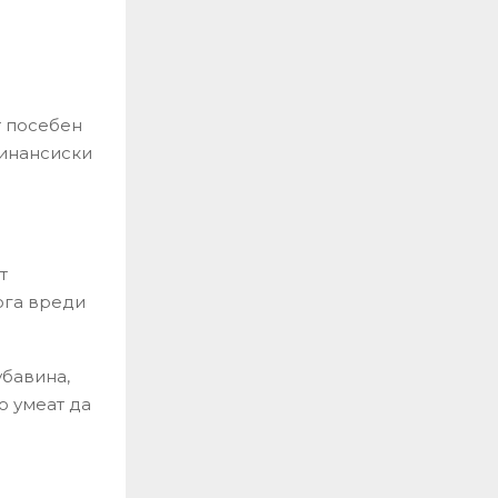
т посебен
финансиски
т
ога вреди
убавина,
о умеат да