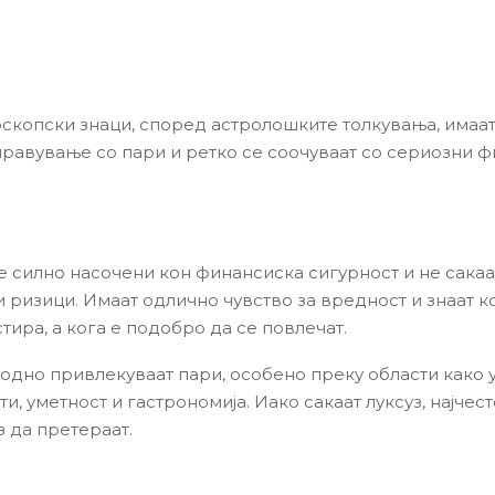
скопски знаци, според астролошките толкувања, имаа
управување со пари и ретко се соочуваат со сериозни 
е силно насочени кон финансиска сигурност и не сакаа
 ризици. Имаат одлично чувство за вредност и знаат к
тира, а кога е подобро да се повлечат.
одно привлекуваат пари, особено преку области како 
, уметност и гастрономија. Иако сакаат луксуз, најчест
з да претераат.