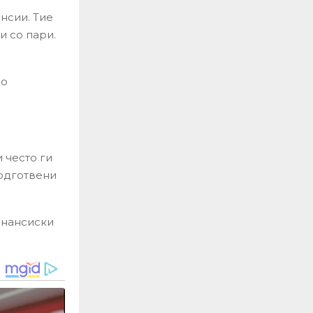
нсии. Тие
и со пари.
и
но
и често ги
подготвени
инансиски