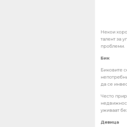
Некои хоро
талент за 
проблеми.
Бик
Биковите с
непотребни
да се инвес
Често прир
недвижности
уживаат бе
Девица