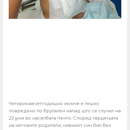
Четиринаесетгодишно момче е тешко
повредено по брутален напад што се случил на
22 јуни во населбата Ченто. Според тврдењата
на неговите родители, нивниот син бил без