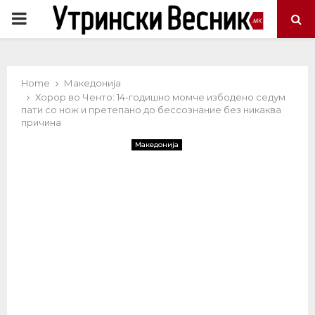
PRIMARY
MENU
Home
Македонија
Хорор во Ченто: 14-годишно момче избодено седум
пати со нож и претепано до бессознание без никаква
причина
Македонија