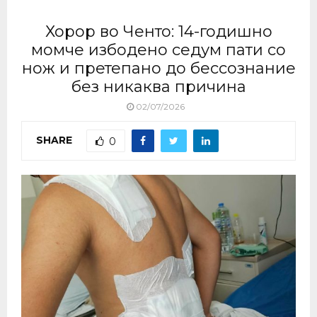
Хорор во Ченто: 14-годишно
момче избодено седум пати со
нож и претепано до бессознание
без никаква причина
02/07/2026
SHARE
0