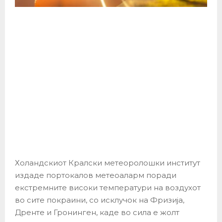
Холандскиот Кралски метеоролошки институт
издаде портокалов метеоаларм поради
екстремните високи температури на воздухот
во сите покраини, со исклучок на Фризија,
Дренте и Гронинген, каде во сила е жолт