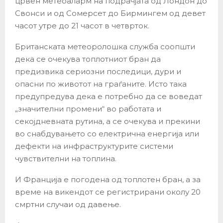
црвен метеоаларм на подрачјата од Лондон до
Свонси и од Сомерсет до Бирмингем од девет
часот утре до 21 часот в четврток.
Британската метеоролошка служба соопшти
дека се очекува топлотниот бран да
предизвика сериозни последици, дури и
опасни по животот на граѓаните. Исто така
предупредува дека е потребно да се воведат
„значителни промени“ во работата и
секојдневната рутина, а се очекува и прекини
во снабдувањето со електрична енергија или
дефекти на инфраструктурите системи
чувствителни на топлина.
И Франција е погодена од топлотен бран, а за
време на викендот се регистрирани околу 20
смртни случаи од давење.