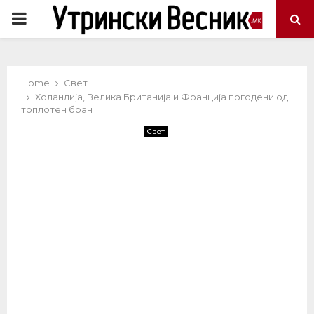
PRIMARY
MENU
Home
Свет
Холандија, Велика Британија и Франција погодени од
топлотен бран
Свет