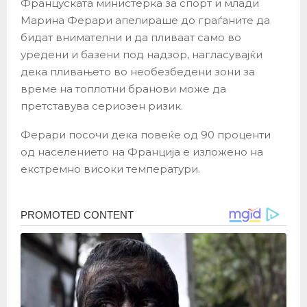
Француската министерка за спорт и млади
Марина Ферари апелираше до граѓаните да
бидат внимателни и да пливаат само во
уредени и базени под надзор, нагласувајќи
дека пливањето во необезбедени зони за
време на топлотни бранови може да
претставува сериозен ризик.
Ферари посочи дека повеќе од 90 проценти
од населението на Франција е изложено на
екстремно високи температури.