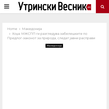
PRIMARY
MENU
Home
Македонија
Хоџа: МЖСПП ги разгледува забелешките по
Предлог-законот за природа, следат јавни расправи
Македонија