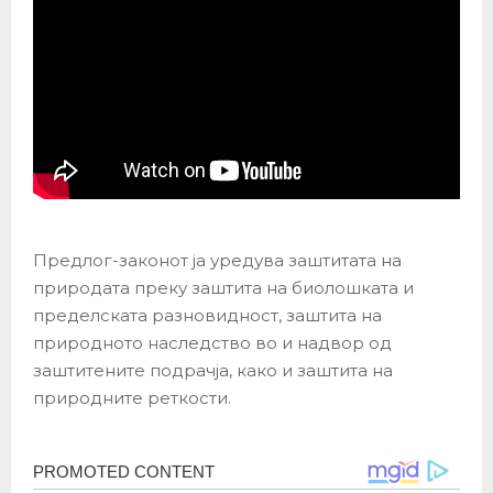
Предлог-законот ја уредува заштитата на
природата преку заштита на биолошката и
пределската разновидност, заштита на
природното наследство во и надвор од
заштитените подрачја, како и заштита на
природните реткости.