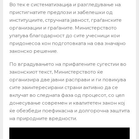
Во тек е систематизација и разгледување на
пристигнатите предлози и забелешки од
институциите, стручната јавност, граѓанските
организации и граѓаните. Министерството
упатува благодарност до сите учесници кои
придонесоа кон подготовката на ова значајно
законско решение.
По вградувањето на прифатените сугестии во
законскиот текст, Министерството ќе
организира две јавни расправи и ги повикува
сите заинтересирани страни активно да се
вклучат во следната фаза од процесот, со цел
донесување современ и квалитетен закон кој
ќе обезбеди поефикасна и долгорочна заштита
на природните вредности.