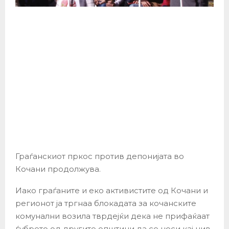
Граѓанскиот пркос против депонијата во
Кочани продолжува.
Иако граѓаните и еко активистите од Кочани и
регионот ја тргнаа блокадата за кочанските
комунални возила тврдејќи дека не прифаќаат
ѓубрето од другите општини да се носи кај нив,