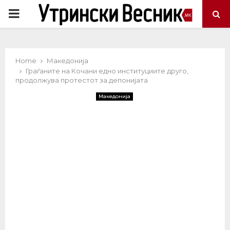
PRIMARY
MENU
Home
Македонија
Граѓаните на Кочани едно институциите друго,
продолжува протестот за депонијата
Македонија