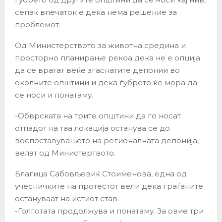
сепак впечаток е дека нема решение за
проблемот.
Од Министерството за животна средина и
просторно планирање рекоа дека не е опција
да се вратат веќе згаснатите депонии во
околните општини и дека ѓубрето ќе мора да
се носи и понатаму.
-Обврската на трите општини да го носат
отпадот на таа локација останува се до
воспоставувањето на регионалната депонија,
велат од Министертвото.
Благица Сабовљевиќ Стоименова, една од
учесничките на протестот вели дека граѓаните
остануваат на истиот став.
-Голготата продолжува и понатаму. За овие три