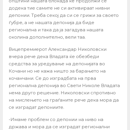
општини нашата блокада ќе продолжи се
додека тие самите не си активираат нивни
депонии. Треба секој да си се грижи за своето
ѓубре, а не нашата депонија да биде
регионална и така да ја загадува нашата
околина дополнително, вели таа.
Вицепремиерот Александар Николовски
вчера рече дека Владата ќе обезбеди
средства за уредување на депонијата во
Кочани но не кажа ништо за барањето на
кочанчани. Се до изградбата на прва
регионална депонија во Свети Николе Владата
нема друго решение. Николовски спротивно
на мислењето на граѓаните рече дека мора да
се изградат депониите.
-Имаме проблем со депонии на ниво на
држава и мора да се изградат регионални