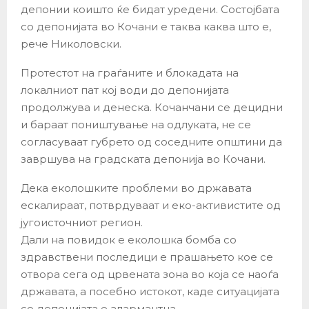
депонии коишто ќе бидат уредени. Состојбата
со депонијата во Кочани е таква каква што е,
рече Николовски.
Протестот на граѓаните и блокадата на
локалниот пат кој води до депонијата
продолжува и денеска. Кочанчани се децидни
и бараат поништување на одлуката, не се
согласуваат губрето од соседните општини да
завршува на градската депонија во Кочани.
Дека еколошките проблеми во државата
ескалираат, потврдуваат и еко-активистите од
југоисточниот регион.
Дали на повидок е еколошка бомба со
здравствени последици е прашањето кое се
отвора сега од црвената зона во која се наоѓа
државата, а посебно истокот, каде ситуацијата
со депонијата е алармантна.