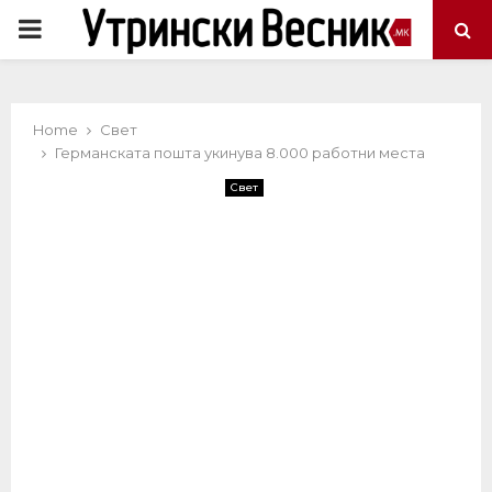
PRIMARY
MENU
Home
Свет
Германската пошта укинува 8.000 работни места
Свет