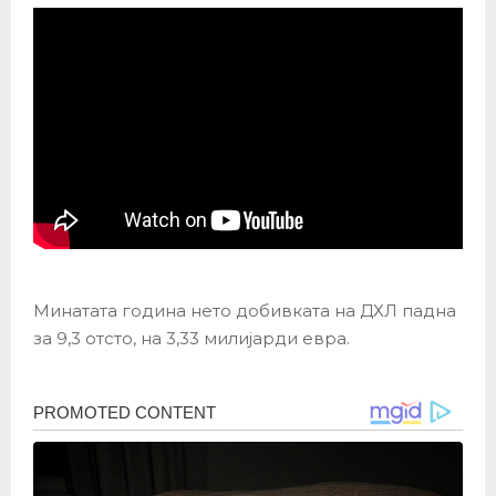
Минатата година нето добивката на ДХЛ падна
за 9,3 отсто, на 3,33 милијарди евра.