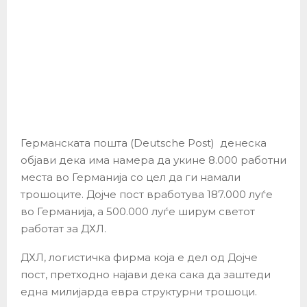
Германската пошта (Deutsche Post) денеска
објави дека има намера да укине 8.000 работни
места во Германија со цел да ги намали
трошоците. Дојче пост вработува 187.000 луѓе
во Германија, а 500.000 луѓе ширум светот
работат за ДХЛ.
ДХЛ, логистичка фирма која е дел од Дојче
пост, претходно најави дека сака да заштеди
една милијарда евра структурни трошоци.