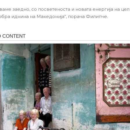
аме заедно, со посветеноста и новата енергија на це
добра иднина на Македонија“, порача Филипче.