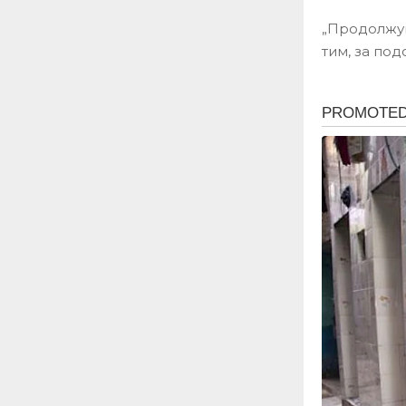
„Продолжув
тим, за по