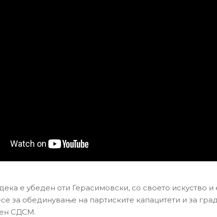
дека е убеден оти Герасимовски, со своето искуство и 
се за обединување на партиските капацитети и за гра
ен СДСМ.