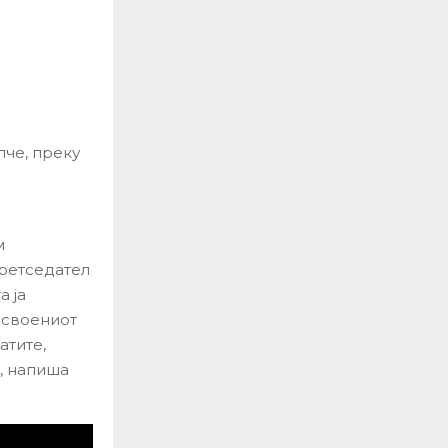
пче, преку
м
претседател
а ја
освоениот
атите,
“, напиша