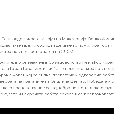
 Социјалдемократски сојуз на Македонија, Венко Фили
социјалните мрежи соопшти дека ќе го номинира Горан
ки за нов потпретседател на СДСМ.
лнително се зајакнува. Со задоволство ги информира
дека Горан Герасимовски ќе го номинирам за нов пот
ран е човек кој со силна, посветена и одговорна работ
вербата на граѓаните на Општина Центар. Победата и 
т како градоначалник се најдобра потврда дека резулт
со луѓето и искрената работа секогаш се препознаваат