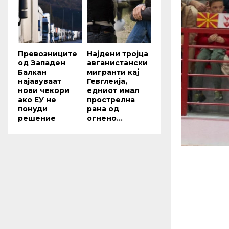
Превозниците
Најдени тројца
од Западен
авганистански
Балкан
мигранти кај
најавуваат
Гевглеија,
нови чекори
едниот имал
ако ЕУ не
прострелна
понуди
рана од
решение
огнено...