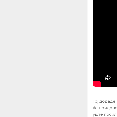
Тој додаде 
ќе придоне
уште посил