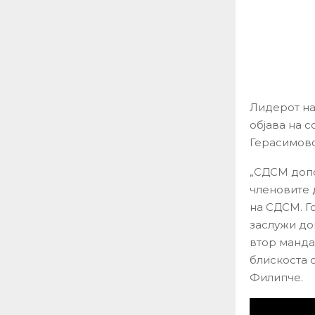
Лидерот на
објава на 
Герасимовс
„СДСМ допо
членовите 
на СДСМ. Го
заслужи до
втор манда
блискоста 
Филипче.