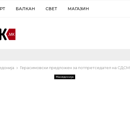
РТ
БАЛКАН
СВЕТ
МАГАЗИН
едонија
Герасимовски предложен за потпретседател на СДСМ
Македонија