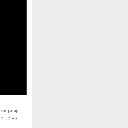
енергија,
дење на