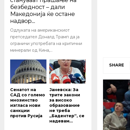
стануваат прашање на
безбедност – дали
Македонија ќе остане
надвор...
Одлуката на американскиот
претседател Доналд Трамп да ја
ограничи употребата на критични
минерали од Кина,...
SHARE
Сенатот на
Јаневска: За
САД со големо
трите закони
мнозинство
за високо
изгласа нови
образование
санкции
не треба
против Русија
„Бадентер“, се
надевам...