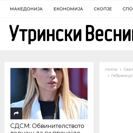
МАКЕДОНИЈА
ЕКОНОМИЈА
СКОПЈЕ
СПО
Home
Све
Гебреисус:
СДСМ: Обвинителството