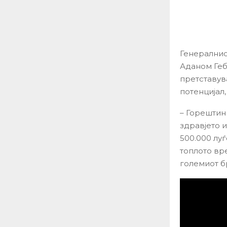
Генералнио
Аданом Геб
претставув
потенцијал,
– Горештин
здравјето 
500.000 лу
топлото вр
големиот б