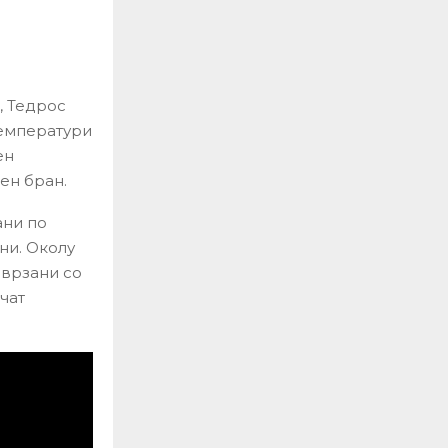
, Тедрос
температури
ен
ен бран.
ани по
ни. Околу
оврзани со
чат