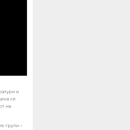
ратури и
дека се
от на
е групи –