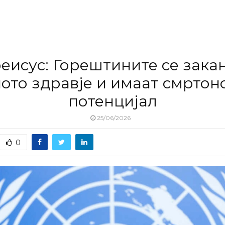
еисус: Горештините се зака
ното здравје и имаат смртон
потенцијал
25/06/2026
0