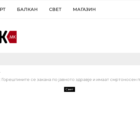
РТ
БАЛКАН
СВЕТ
МАГАЗИН
т
 Горештините се закана по јавното здравје и имаат смртоносен 
Свет