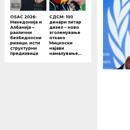
OSAC 2026:
СДСМ: 100
Македонија и
денари литар
Албанија –
дизел – ново
различни
зголемување
безбедносни
откако
ризици, исти
Мицкоски
структурни
најави
предизвици
намалување...