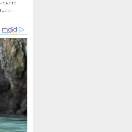
емените
ации.