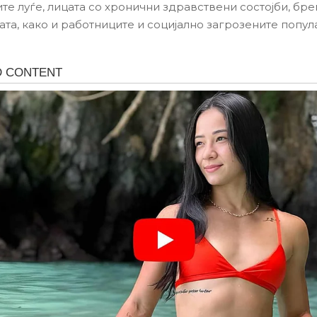
те луѓе, лицата со хронични здравствени состојби, бр
ата, како и работниците и социјално загрозените попул