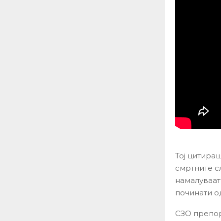
Тој цитираш
смртните с
намалуваат 
починати о
СЗО препор