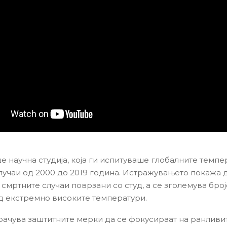
е научна студија, која ги испитуваше глобалните темпе
лучаи од 2000 до 2019 година. Истражувањето покажа 
смртните случаи поврзани со студ, а се зголемува број
д екстремно високите температури.
ачува заштитните мерки да се фокусираат на ранливит