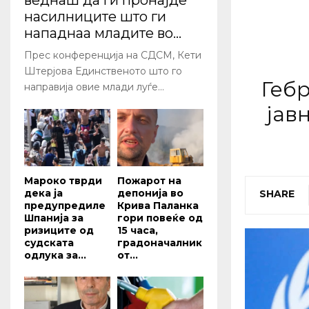
веднаш да ги пронајде
насилниците што ги
нападнаа младите во...
Прес конференција на СДСМ, Кети
Штерјова Единственото што го
Гебр
направија овие млади луѓе...
јав
Мароко тврди
Пожарот на
дека ја
депонија во
SHARE
предупредиле
Крива Паланка
Шпанија за
гори повеќе од
ризиците од
15 часа,
судската
градоначалник
одлука за...
от...