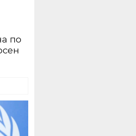
на по
осен