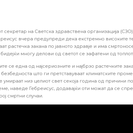
т секретар на Светска здравствена организација (СЗО)
реисус вчера предупреди дека екстремно високите 
аат растечка закана по јавното здравје и има смртонос
 бидејќи многу делови од светот се зафатени од топлот
ите се една од најсериозните и најбрзо растечките зак
и безбедноста што ги претставуваат климатските проме
ѓе умираат низ целиот свет секоја година од причини п
еме, наведе Гебреисус, додавајќи оти можат да се спре
рој смртни случаи.