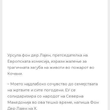
Урсула фон дер Лајен, претседателка на
Европската комисија, изрази жалење за
трагичната загуба на животи во пожарот во
Кочани.
– Моето најдлабоко сочувство до семејствата
на жртвите и сите погодени. ЕУ се
солидаризира со народот на Северна
Македонија во ова тешко време, напиша Фон
Дер Лајен на Х.