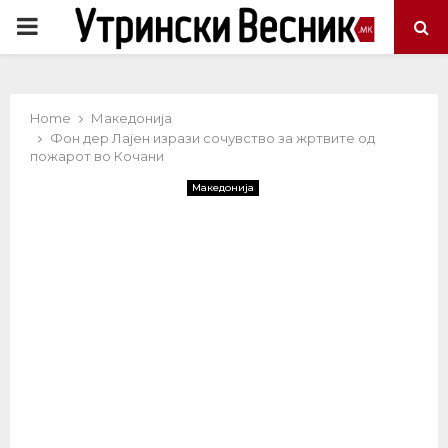
PRIMARY
MENU
Home
Македонија
Фон дер Лајен изрази сочувство за жртвите од
пожарот во Кочани
Македонија