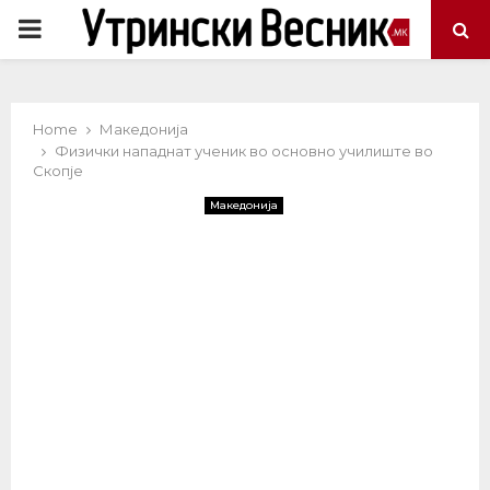
PRIMARY
MENU
Home
Македонија
Физички нападнат ученик во основно училиште во
Скопје
Македонија