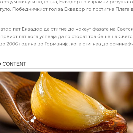
 седум минути подоцна, Еквадор го израмни резултатот 
гуло. Победничкиот гол за Еквадор го постигна Плата в
 втор пат Еквадор да стигне до нокаут фазата на Светс
првиот пат кога успеаја да го сторат тоа беше на Свет
во 2006 година во Германија, кога стигнаа до осминаф