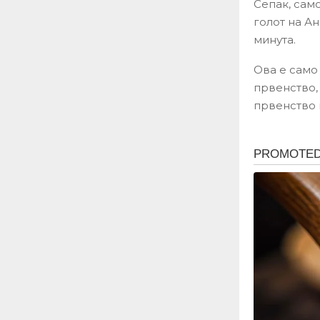
Сепак, само
голот на Ан
минута.
Ова е само
првенство, 
првенство 