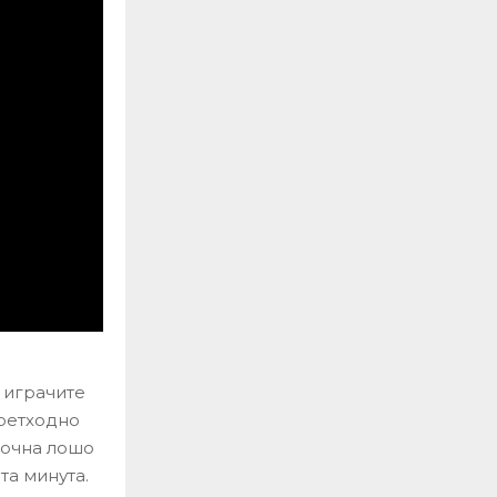
 играчите
претходно
почна лошо
та минута.