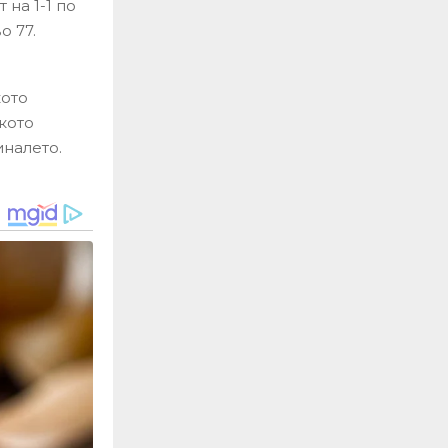
на 1-1 по
о 77.
кото
ското
иналето.