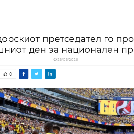
орскиот претседател го пр
ниот ден за национален п
26/06/2026
0