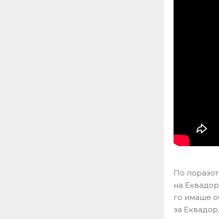
По поразот
на Еквадор
го имаше о
за Еквадор,