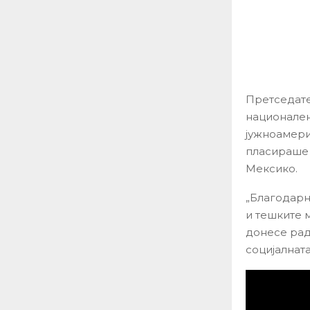
Претседате
национален
јужноамери
пласираше 
Мексико.
„Благодарно
и тешките м
донесе рад
социјалнат