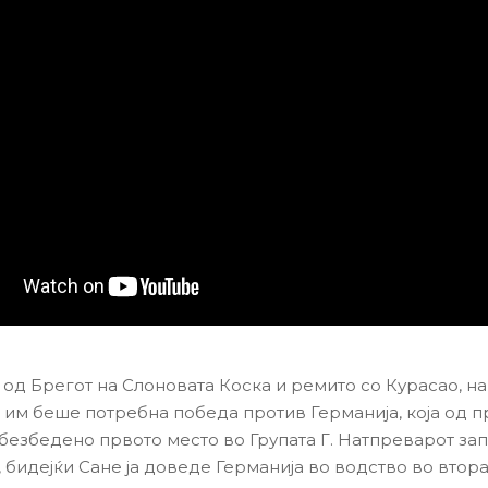
 од Брегот на Слоновата Коска и ремито со Курасао, на
 им беше потребна победа против Германија, која од 
безбедено првото место во Групата Г. Натпреварот за
 бидејќи Сане ја доведе Германија во водство во втора