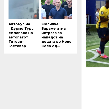
Автобус на
Филипче:
„Дурмо Турс“
Бараме итна
се запали на
истрага за
автопатот
нападот на
Тетово–
децата во Ново
Гостивар
Село од...