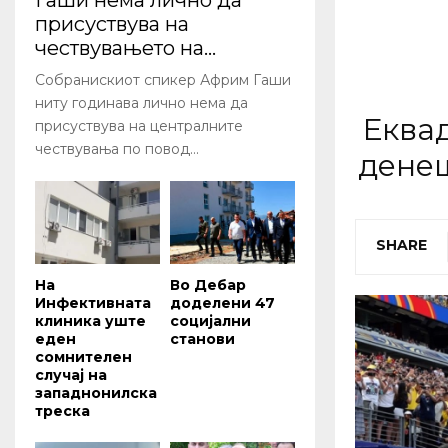
Гаши нема лично да
присуствува на
чествувањето на...
Собранискиот спикер Африм Гаши
ниту годинава лично нема да
Еквад
присуствува на централните
чествувања по повод...
денеш
SHARE
На
Во Дебар
Инфективната
доделени 47
клиника уште
социјални
еден
станови
сомнителен
случај на
западнонилска
треска