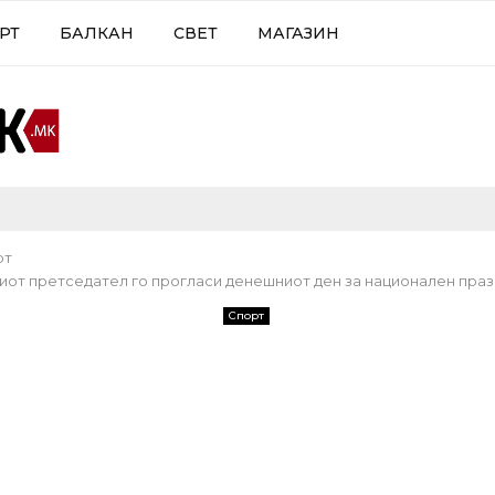
РТ
БАЛКАН
СВЕТ
МАГАЗИН
рт
иот претседател го прогласи денешниот ден за национален праз
Спорт