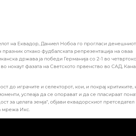
лот на Еквадор, Даниел Нобоа го прогласи денешниот
 празник откако фудбалската репрезентација на оваа
канска држава ја победи Германија со 2-1 во четвртоко
во нокаут фазата на Светското првенство во САД, Кана
ст до играчите и селекторот, кои, и покрај критиките,
оменти, успеаја да се опорават и да се пласираат пона
ост за целата земја“, објави еквадорскиот претседател
а мрежа Икс.