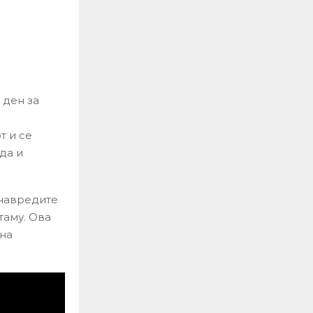
 ден за
т и се
да и
 навредите
таму. Ова
 на