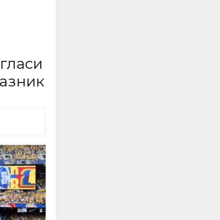
огласи
разник