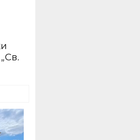
ки
„Св.