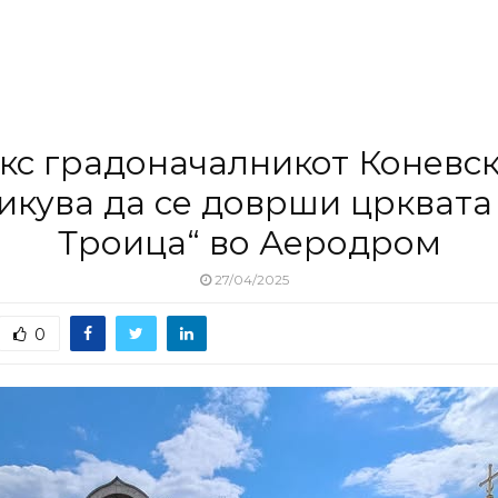
кс градоначалникот Коневс
икува да се доврши црквата 
Троица“ во Аеродром
27/04/2025
0