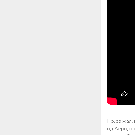
Но, за жал,
од Аеродро