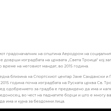
т градоначалник на општина Аеродром на социјални
се доврши изградбата на црквата „Света Троица“ кој за
о време на неговиот мандат, во 2015 година.
една близина на Спортскиот центар Јане Сандански и 
 2015 година почна изградбата на Руската црква Св. Тр
ед одобрението за градба е предвидено да има и капе
едоносец, во чест на паднатите борци и што е многу в
а има и кујна за бездомни лица.