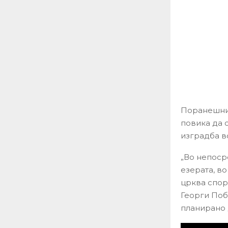
Поранешнио
повика да 
изградба в
„Во непоср
езерата, во
црква спор
Георги Поб
планирано д