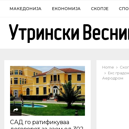
МАКЕДОНИЈА
ЕКОНОМИЈА
СКОПЈЕ
СПО
Home
Скоп
Екс градон
Аеродром
САД го ратификуваа