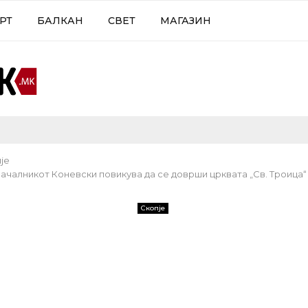
РТ
БАЛКАН
СВЕТ
МАГАЗИН
је
ачалникот Коневски повикува да се доврши црквата „Св. Троица“
Скопје