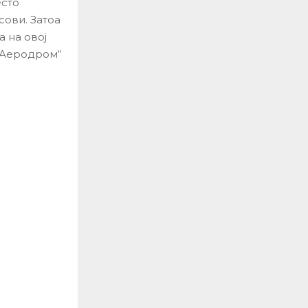
есто
сови. Затоа
 на овој
о Аеродром“