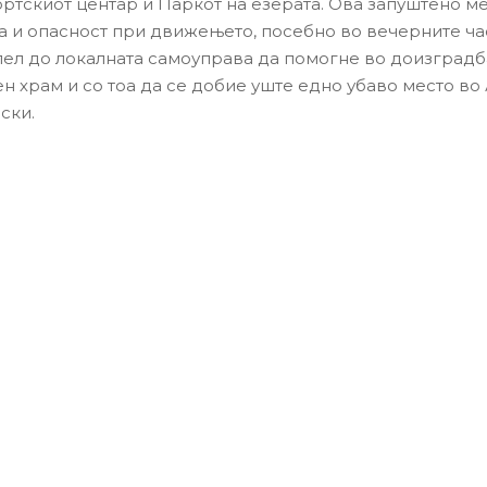
ртскиот центар и Паркот на езерата. Ова запуштено м
а и опасност при движењето, посебно во вечерните ча
пел до локалната самоуправа да помогне во доизградба
н храм и со тоа да се добие уште едно убаво место в
ски.