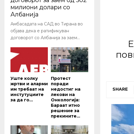
договорот за заем од 302
милиони долари со
Албанија
Амбасадата на САД во Тирана во
објава дека е ратификуван
договорот со Албанија за заем...
Е
пов
Уште колку
Протест
жртви и аларми
поради
им требаат на
недостиг на
SHARE
инстутуциите
лекови на
за да го...
Онкологија:
Бараат итно
решение за
прекините...