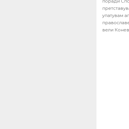
поради Спо
претставув
упатувам а
православе
вели Конев