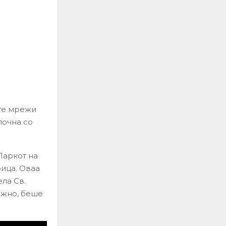
те мрежи
почна со
Паркот на
оица. Оваа
ла Св.
ажно, беше