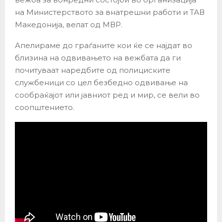
на Министерството за внатрешни работи и ТАВ
Македонија, велат од МВР.
Апелираме до граѓаните кои ќе се најдат во
близина на одвивањето на вежбата да ги
почитуваат наредбите од полициските
службеници со цел безбедно одвивање на
сообраќајот или јавниот ред и мир, се вели во
соопштението.