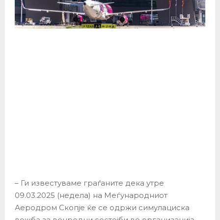
– Ги известуваме граѓаните дека утре
09.03.2025 (недела) на Меѓународниот
Аеродром Скопје ќе се одржи симулациска
вежба за вонредни состојби во организација