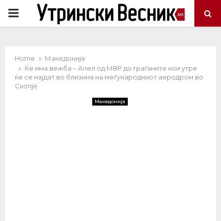
PRIMARY
MENU
Home
Македонија
Ќе има вежба – Апел од МВР до граѓаните кои утре
ќе се најдат во близина на меѓународниот аеродром во
Скопје
Македонија