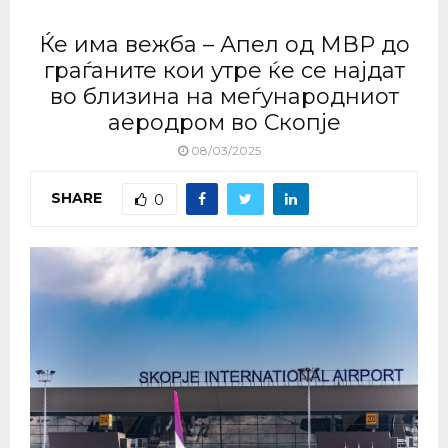
Ќе има вежба – Апел од МВР до
граѓаните кои утре ќе се најдат
во близина на меѓународниот
аеродром во Скопје
08/03/2025
SHARE
0