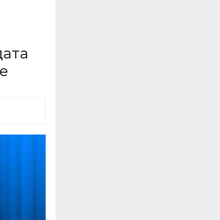
дата
те