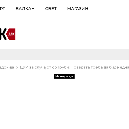
РТ
БАЛКАН
СВЕТ
МАГАЗИН
едонија
ДУИ за случајот со Груби: Правдата треба да биде една
Македонија