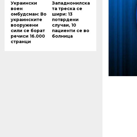
Украински
Западнонилска
воен
та треска се
омбудсман: Во
шири: 13
украинските
потврдени
вооружени
случаи, 10
сили се борат
пациенти се во
речиси 16.000
болница
странци