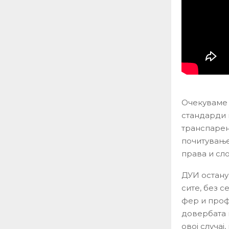
Очекуваме 
стандарди 
транспарент
почитување
права и сл
ДУИ остану
сите, без с
фер и проф
довербата 
овој случај