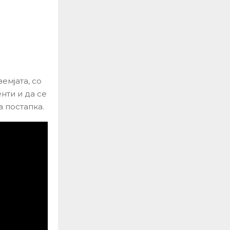
емјата, со
нти и да се
 постапка.