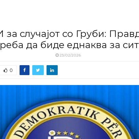
 за случајот со Груби: Прав
реба да биде еднаква за си
23/02/2026
0