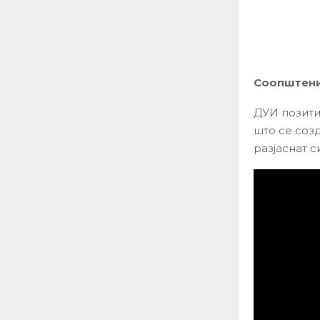
Соопштение
ДУИ позитив
што се соз
разјаснат 