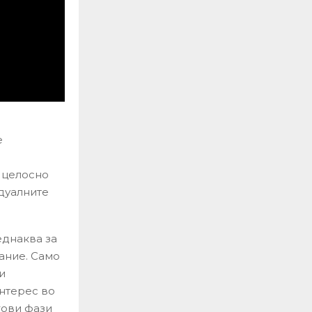
е
о целосно
идуалните
еднаква за
јание. Само
и
интерес во
егови фази