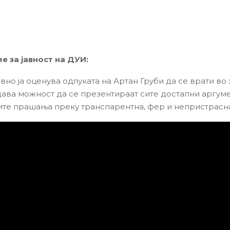
 за јавност на ДУИ:
но ја оценува одлуката на Артан Груби да се врати во з
дава можност да се презентираат сите достапни аргуме
сите прашања преку транспарентна, фер и непристрасна