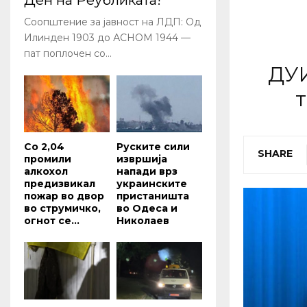
Ден на Реубликата!
Соопштение за јавност на ЛДП: Од
Илинден 1903 до АСНОМ 1944 —
пат поплочен со...
ДУИ
т
Со 2,04
Руските сили
SHARE
промили
извршија
алкохол
напади врз
предизвикал
украинските
пожар во двор
пристаништа
во струмичко,
во Одеса и
огнот се...
Николаев