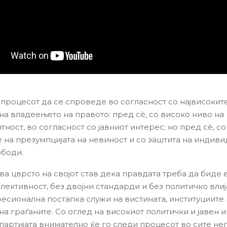
процесот да се спроведе во согласност со највисокит
на владеењето на правото: пред сè, со високо ниво на
ност, во согласност со јавниот интерес; но пред сè, с
 на презумпцијата на невиност и со заштита на индив
ободи.
ва цврсто на својот став дека правдата треба да биде 
елективност, без двојни стандарди и без политичко вли
есионална постапка служи на вистината, институциите 
на граѓаните. Со оглед на високиот политички и јавен 
, партијата внимателно ќе го следи процесот во сите н