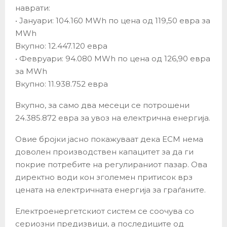
наврати:
• Јануари: 104.160 MWh по цена од 119,50 евра за
MWh
Вкупно: 12.447.120 евра
• Февруари: 94.080 MWh по цена од 126,90 евра
за MWh
Вкупно: 11.938.752 евра
Вкупно, за само два месеци се потрошени
24.385.872 евра за увоз на електрична енергија.
Овие бројки јасно покажуваат дека ЕСМ нема
доволен производствен капацитет за да ги
покрие потребите на регулираниот пазар. Ова
директно води кон зголемен притисок врз
цената на електричната енергија за граѓаните.
Електроенергетскиот систем се соочува со
сериозни предизвици, а последиците од