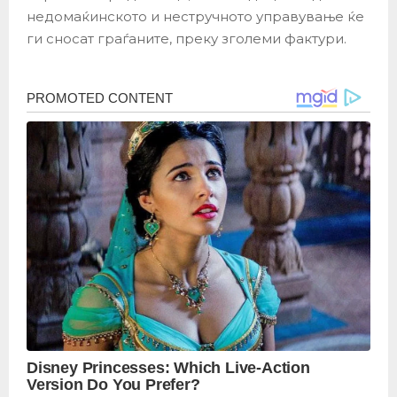
недомаќинското и нестручното управување ќе
ги сносат граѓаните, преку зголеми фактури.