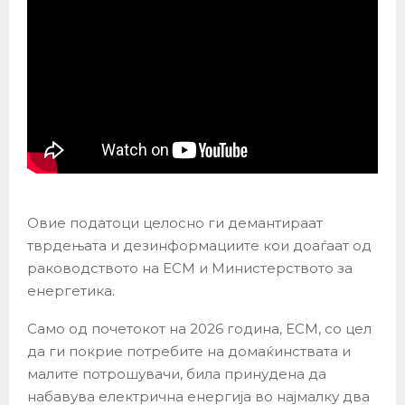
Овие податоци целосно ги демантираат
тврдењата и дезинформациите кои доаѓаат од
раководството на ЕСМ и Министерството за
енергетика.
Само од почетокот на 2026 година, ЕСМ, со цел
да ги покрие потребите на домаќинствата и
малите потрошувачи, била принудена да
набавува електрична енергија во најмалку два