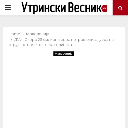
PRIMARY
MENU
Home
Македонија
ДУИ: Скоро 25 милиони евра потрошени за увоз на
струја од почетокот на годината
Македонија