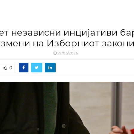
ет независни инцијативи ба
змени на Изборниот закон
29/06/2026
0