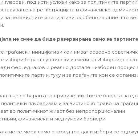
и гласови, под исти услови како за политичките партии
ставување на регистрацијата и финансиско-админист
и за независните иницијативи, особено за оние што ве
и.
јата не смее да биде резервирана само за партиит
е граѓански иницијативи кои имаат освоено советнич
те избори бараат суштински измени на Изборниот зако
беди фер, еднаков и реално достапен изборен процес 
политичките партии, туку и за граѓаните кои се организ
ања не се барања за привилегии. Тие се барања за ед
а политички плурализам и за вистинско право на граѓан
ваат во политичкиот живот без непропорционални
тивни, финансиски и медиумски бариери.
ата не се мери само според тоа дали избори се одржув