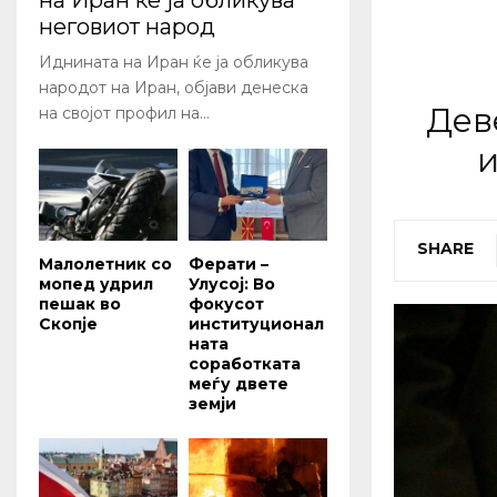
на Иран ќе ја обликува
неговиот народ
Иднината на Иран ќе ја обликува
народот на Иран, објави денеска
Дев
на својот профил на...
и
SHARE
Малолетник со
Ферати –
мопед удрил
Улусој: Во
пешак во
фокусот
Скопје
институционал
ната
соработката
меѓу двете
земји