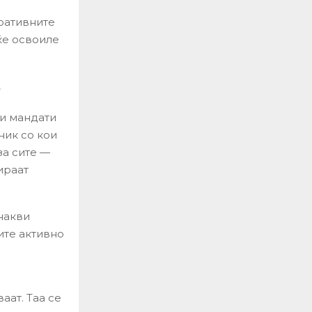
.
ративните
ќе освоиле
е
ки мандати
ник со кои
за сите —
ираат
накви
ите активно
аат. Таа се