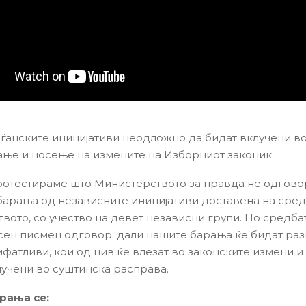
ѓанските иницијативи неодложно да бидат вклучени в
ање и носење на измените на Изборниот законик.
ротестираме што Министерството за правда не одгово
 барања од независните иницијативи доставена на сред
вото, со учество на девет независни групи. По средбат
сен писмен одговор: дали нашите барања ќе бидат раз
фатливи, кои од нив ќе влезат во законските измени и 
учени во суштинска расправа.
рања се: