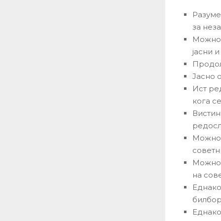
Разуме
за нез
Можнос
јасни 
Продол
Јасно 
Ист ре
кога с
Вистин
редосл
Можнос
советн
Можнос
на сов
Еднако
билбор
Еднако