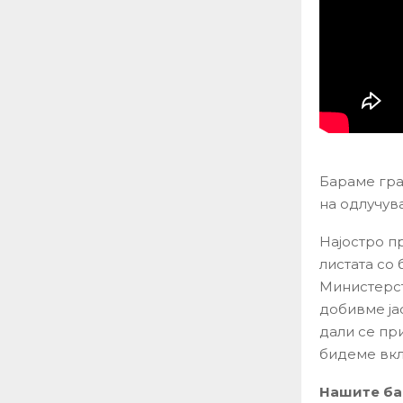
Бараме гра
на одлучув
Најостро п
листата со
Министерст
добивме ја
дали се при
бидеме вкл
Нашите ба