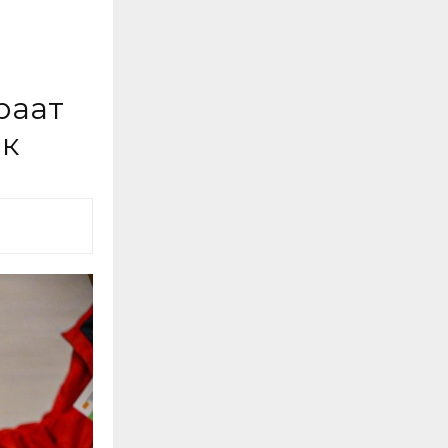
раат
ик