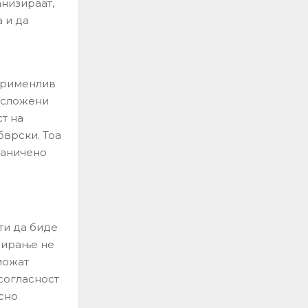
анизираат,
 и да
 применлив
, сложени
т на
бврски. Тоа
раничено
ти да биде
дирање не
можат
согласност
сно