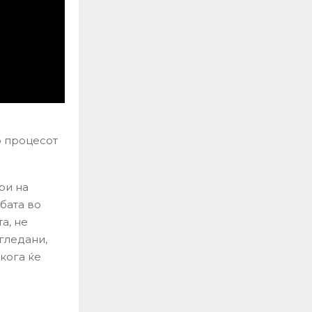
о процесот
ри на
бата во
а, не
гледани,
кога ќе