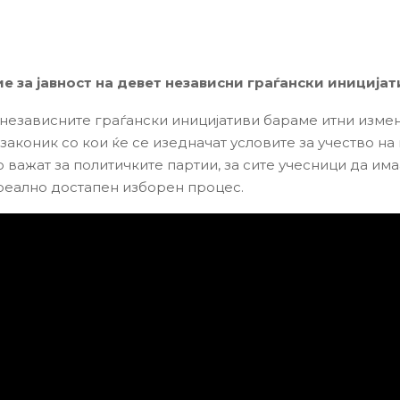
 за јавност на девет независни граѓански иницијат
 независните граѓански иницијативи бараме итни изме
законик со кои ќе се изедначат условите за учество на
 важат за политичките партии, за сите учесници да има
реално достапен изборен процес.