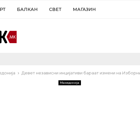
РТ
БАЛКАН
СВЕТ
МАГАЗИН
едонија
Девет независни инцијативи бараат измени на Изборн
Македонија