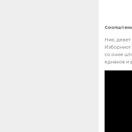
Соопштение
Ние, девет
Изборниот 
со оние што
еднаков и 