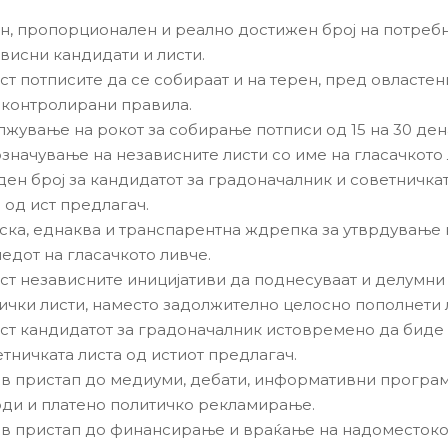
н, пропорционален и реално достижен број на потреб
ависни кандидати и листи.
т потписите да се собираат и на терен, пред овластени
и контролирани правила.
жување на рокот за собирање потписи од 15 на 30 ден
означување на независните листи со име на гласачкото 
ден број за кандидатот за градоначалник и советничкат
е од ист предлагач.
ска, еднаква и транспарентна ждрепка за утврдување 
едот на гласачкото ливче.
т независните иницијативи да поднесуваат и делумни
ички листи, наместо задолжително целосно пополнети 
т кандидатот за градоначалник истовремено да биде 
етничката листа од истиот предлагач.
в пристап до медиуми, дебати, информативни програм
ди и платено политичко рекламирање.
в пристап до финансирање и враќање на надоместоко