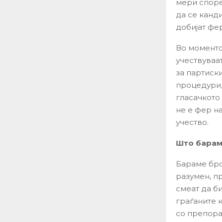
мери споре
да се канди
добијат фе
Во моменто
учествуваат
за партиск
процедури,
гласачкото
не е фер н
учество.
Што барам
Бараме бро
разумен, п
смеат да б
граѓаните 
со препора