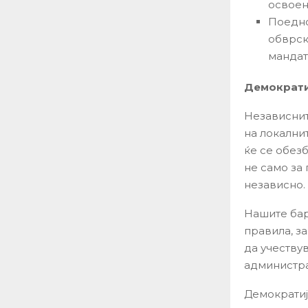
освоен
Поедно
обврск
мандат
Демократи
Независнит
на локални
ќе се обез
не само за 
независно.
Нашите бар
правила, з
да учеству
администра
Демократиј