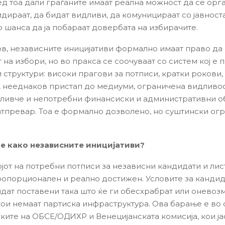
д тоа дали граѓаните имаат реална можност да се орг
дираат, да бидат видливи, да комуницираат со јавноста
р шанса да ја побараат довербата на избирачите.
в, независните иницијативи формално имаат право да
 на избори, но во пракса се соочуваат со систем кој е
и структури: високи прагови за потписи, кратки рокови
 нееднаков пристап до медиуми, ограничена видливос
 ливче и непотребни финансиски и административни о
атпревар. Тоа е формално дозволено, но суштински ог
е како независните иницијативи?
јот на потребни потписи за независни кандидати и лис
ропорционален и реално достижен. Условите за канди
идат поставени така што ќе ги обесхрабрат или оневоз
кои немаат партиска инфраструктура. Ова барање е во 
ките на ОБСЕ/ОДИХР и Венецијанската комисија, кои ја