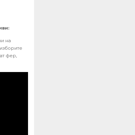
иви:
ни на
 изборите
ат фер,