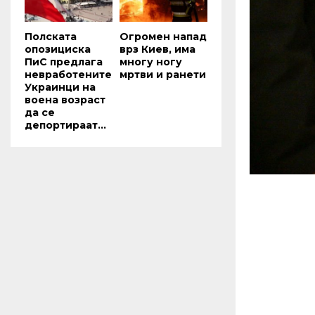
Полската
Огромен напад
опозициска
врз Киев, има
ПиС предлага
многу ногу
невработените
мртви и ранети
Украинци на
воена возраст
да се
депортираат...