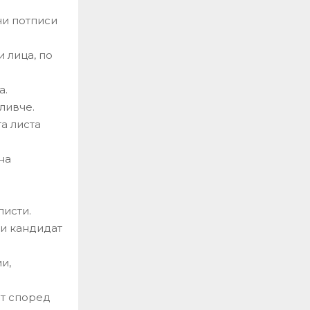
ни потписи
 лица, по
а.
ливче.
а листа
на
листи.
и кандидат
и,
т според