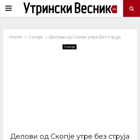
PRIMARY
MENU
Home
Скопје
Делови од Скопје утре без струја
Скопје
Делови од Скопје утре без струја