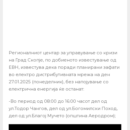
Регионалниот центар за управување со кризи
на Град Скопје, по добиеното известување од
ЕВН, известува дека поради планирани зафати
во електро дистрибутивната мрежа на ден
27.01.2025 (понеделник), без напојување со
електрична енергија ќе останат:
-Во период од 08:00 до 16:00 часот дел од
ул.Тодор Чангов, дел од ул.Богомилски Поход,
дел од ул.Благој Мучето (општина Аеродром);