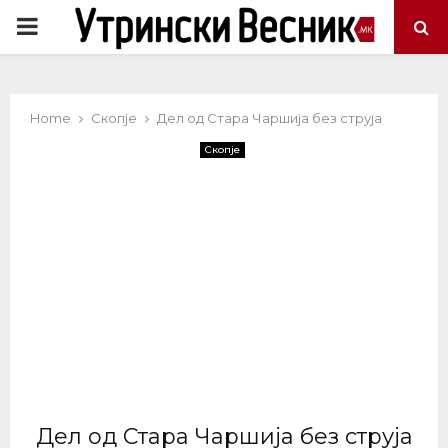
PRIMARY
MENU
Home
Скопје
Дел од Стара Чаршија без струја
Скопје
Дел од Стара Чаршија без струја