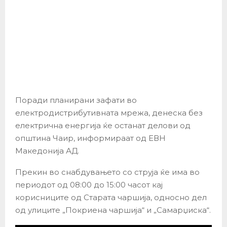
Поради планирани зафати во
електродистрибутивната мрежа, денеска без
електрична енергија ќе останат делови од
општина Чаир, информираат oд ЕВН
Македонија АД.
Прекин во снабдувањето со струја ќе има во
периодот од 08:00 до 15:00 часот кај
корисниците од Старата чаршија, односно дел
од улиците „Покриена чаршија“ и „Самарџиска“.