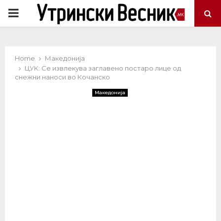
PRIMARY
MENU
Home
Македонија
ЦУК: Се извлекува заглавено постаро лице од
снежни наноси во Кочанско
Македонија