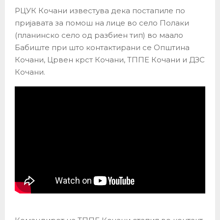
РЦУК Кочани известува дека постапиле по
пријавата за помош на лице во село Полаки
(планинско село од разбиен тип) во маало
Бабиште при што контактирани се Општина
Кочани, Црвен крст Кочани, ТППЕ Кочани и ДЗС
Кочани.