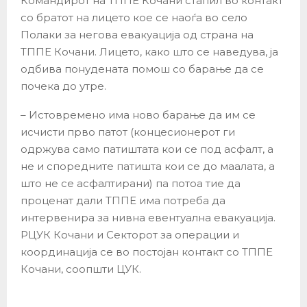
Командирот на ТППЕ Кочани стапил во контакт
со братот на лицето кое се наоѓа во село
Полаки за негова евакуација од страна на
ТППЕ Кочани. Лицето, како што се наведува, ја
одбива понудената помош со барање да се
почека до утре.
– Истовремено има ново барање да им се
исчисти прво патот (концесионерот ги
одржува само патиштата кои се под асфалт, а
не и споредните патишта кои се до маалата, а
што не се асфалтирани) па потоа тие да
проценат дали ТППЕ има потреба да
интервенира за нивна евентуална евакуација.
РЦУК Кочани и Секторот за операции и
координација се во постојан контакт со ТППЕ
Кочани, соопшти ЦУК.