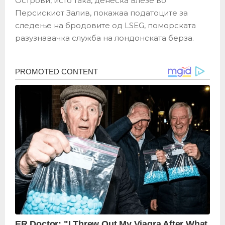
Острови, исто така, денеска влезе во
Персискиот Залив, покажаа податоците за
следење на бродовите од LSEG, поморската
разузнавачка служба на лондонската берза.