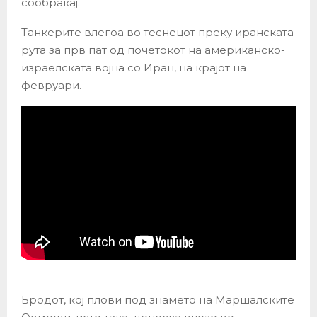
сообраќај.
Танкерите влегоа во теснецот преку иранската
рута за прв пат од почетокот на американско-
израелската војна со Иран, на крајот на
февруари.
Бродот, кој плови под знамето на Маршалските