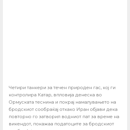
Четири танкери за течен природен гас, кој ги
контролира Катар, впловија денеска во
Ормуската теснина и покрај намалувањето на
бродскиот сообраќај откако Иран објави дека
повторно го затворил водниот пат за време на
викендот, покажаа податоците за бродскиот