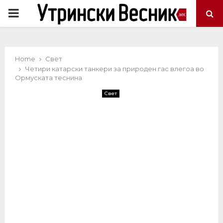
PRIMARY
MENU
Home
Свет
Четири катарски танкери за природен гас влегоа во
Ормуската теснина
Свет