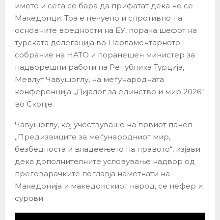
името и сега се бара да прифатат дека не се
Македонци. Тоа е нечуено и спротивно на
основните вредности на ЕУ, порача шефот на
турската делегација во Парламентарното
собрание на НАТО и поранешен министер за
надворешни работи на Република Турција,
Мевлут Чавушоглу, на меѓународната
конференција „Дијалог за единство и мир 2026“
во Скопје.
Чавушоглу, кој учествуваше на првиот панел
„Предизвиците за меѓународниот мир,
безбедноста и владеењето на правото“, изјави
дека дополнителните условување надвор од
преговарачките поглавја наметнати на
Македонија и македонскиот народ, се нефер и
сурови.