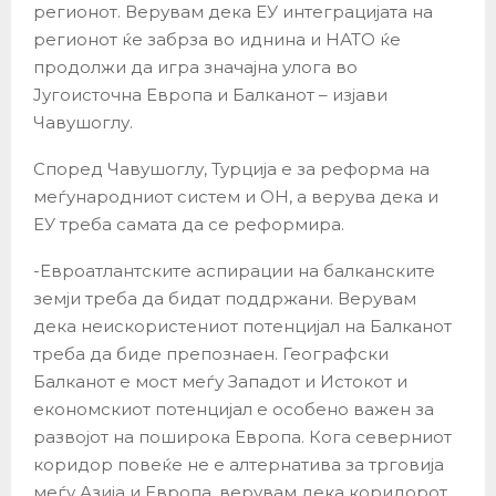
регионот. Верувам дека ЕУ интеграцијата на
регионот ќе забрза во иднина и НАТО ќе
продолжи да игра значајна улога во
Југоисточна Европа и Балканот – изјави
Чавушоглу.
Според Чавушоглу, Турција е за реформа на
меѓународниот систем и ОН, а верува дека и
ЕУ треба самата да се реформира.
-Евроатлантските аспирации на балканските
земји треба да бидат поддржани. Верувам
дека неискористениот потенцијал на Балканот
треба да биде препознаен. Географски
Балканот е мост меѓу Западот и Истокот и
економскиот потенцијал е особено важен за
развојот на поширока Европа. Кога северниот
коридор повеќе не е алтернатива за трговија
меѓу Азија и Европа, верувам дека коридорот