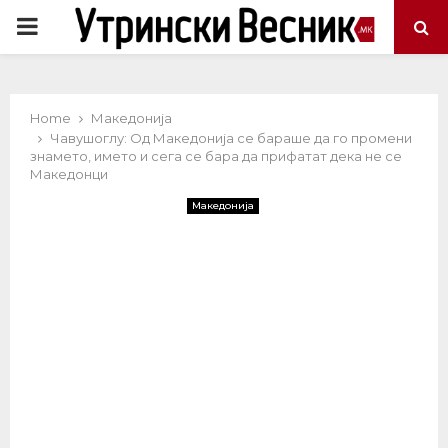
PRIMARY
MENU
Home
Македонија
Чавушоглу: Oд Македонија се бараше да го промени
знамето, името и сега се бара да прифатат дека не се
Македонци
Македонија