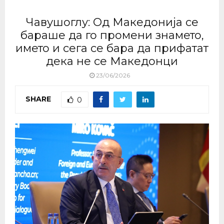
Чавушоглу: Oд Македонија се
бараше да го промени знамето,
името и сега се бара да прифатат
дека не се Македонци
23/06/2026
SHARE
0