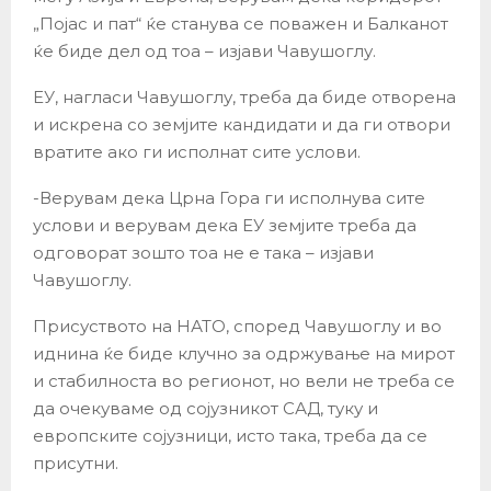
„Појас и пат“ ќе станува се поважен и Балканот
ќе биде дел од тоа – изјави Чавушоглу.
ЕУ, нагласи Чавушоглу, треба да биде отворена
и искрена со земјите кандидати и да ги отвори
вратите ако ги исполнат сите услови.
-Верувам дека Црна Гора ги исполнува сите
услови и верувам дека ЕУ земјите треба да
одговорат зошто тоа не е така – изјави
Чавушоглу.
Присуството на НАТО, според Чавушоглу и во
иднина ќе биде клучно за одржување на мирот
и стабилноста во регионот, но вели не треба се
да очекуваме од сојузникот САД, туку и
европските сојузници, исто така, треба да се
присутни.