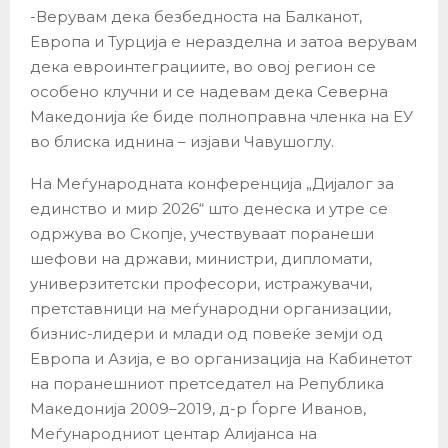
-Верувам дека безбедноста на Балканот,
Европа и Турција е неразделна и затоа верувам
дека евроинтеграциите, во овој регион се
особено клучни и се надевам дека Северна
Македонија ќе биде полноправна членка на ЕУ
во блиска иднина – изјави Чавушоглу.
На Меѓународната конференција „Дијалог за
единство и мир 2026“ што денеска и утре се
одржува во Скопје, учествуваат поранеши
шефови на држави, министри, дипломати,
универзитетски професори, истражувачи,
претставници на меѓународни организации,
бизнис-лидери и млади од повеќе земји од
Европа и Азија, е во организација на Кабинетот
на поранешниот претседател на Република
Македонија 2009–2019, д-р Ѓорге Иванов,
Меѓународниот центар Алијанса на