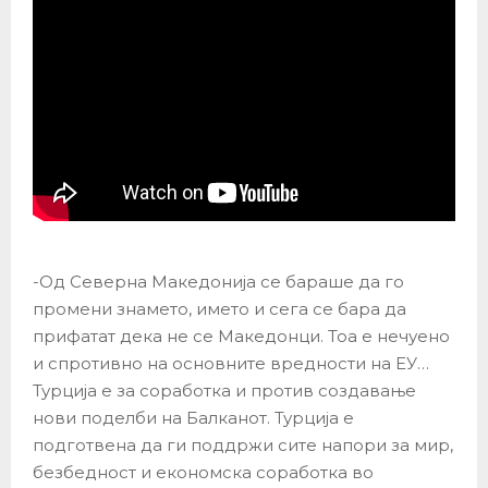
-Од Северна Македонија се бараше да го
промени знамето, името и сега се бара да
прифатат дека не се Македонци. Тоа е нечуено
и спротивно на основните вредности на ЕУ…
Турција е за соработка и против создавање
нови поделби на Балканот. Турција е
подготвена да ги поддржи сите напори за мир,
безбедност и економска соработка во