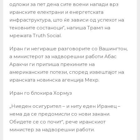
одложи за пет дена сите воени напади врз
иранските електрани и енергетската
инфраструктура, што ќе зависи од успехот на
тековните состаноци“, напиша Трамп на
мрежата Truth Social.
Иран ги негираше разговорите со Вашингтон,
а министерот за надворешни работи Абас
Аракчи ги припиша прекините на
американските потези, според извештајот на
иранската новинска агенција Мехр.
Иран го блокира Хормуз
„Ниеден осигурител – и ниту еден Иранец –
нема да се предомисли со нови закани.
Обидете се со почит“, рече иранскиот
министер за надворешни работи.