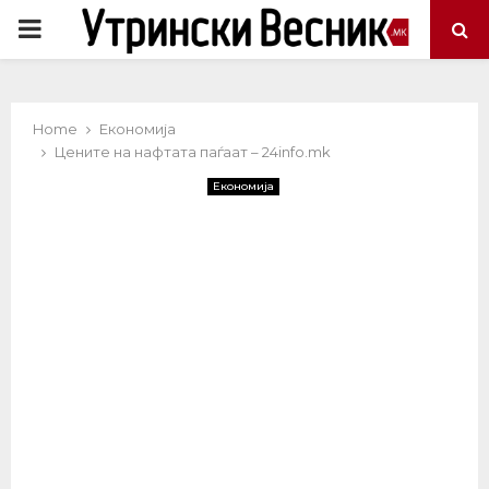
PRIMARY
MENU
Home
Економија
Цените на нафтата паѓаат – 24info.mk
Економија