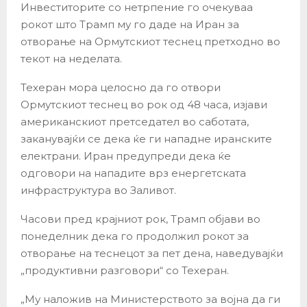
Инвеститорите со нетрпение го очекуваа
рокот што Трамп му го даде на Иран за
отворање на Ормутскиот теснец претходно во
текот на неделата.
Техеран мора целосно да го отвори
Ормутскиот теснец во рок од 48 часа, изјави
американскиот претседател во саботата,
заканувајќи се дека ќе ги нападне иранските
електрани. Иран предупреди дека ќе
одговори на нападите врз енергетската
инфраструктура во Заливот.
Часови пред крајниот рок, Трамп објави во
понеделник дека го продолжил рокот за
отворање на теснецот за пет дена, наведувајќи
„продуктивни разговори“ со Техеран.
„Му наложив на Министерството за војна да ги