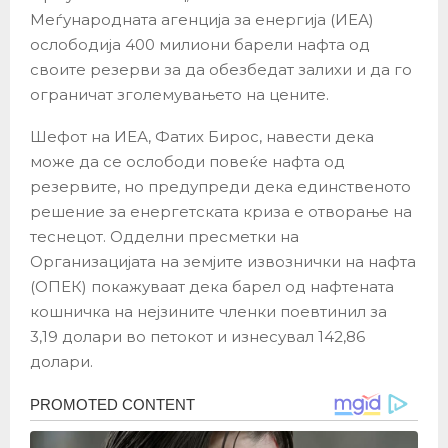
Меѓународната агенција за енергија (ИЕА)
ослободија 400 милиони барели нафта од
своите резерви за да обезбедат залихи и да го
ограничат зголемувањето на цените.
Шефот на ИЕА, Фатих Бирос, навести дека
може да се ослободи повеќе нафта од
резервите, но предупреди дека единственото
решение за енергетската криза е отворање на
теснецот. Одделни пресметки на
Организацијата на земјите извознички на нафта
(ОПЕК) покажуваат дека барел од нафтената
кошничка на нејзините членки поевтинил за
3,19 долари во петокот и изнесувал 142,86
долари.