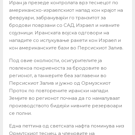
Иран ја презеде контролата врз теснецот по
американско-израелскиот напад кон крајот на
февруари, забранувајќи го транзитот за
бродови поврзани со САД, Израел и нивните
сојузници. Иранската војска одговори на
нападите со испукување ракети кон Израел и
кон американските бази во Персискиот Залив.
Под овие околности, осигурителите ја
повлекоа покриеноста за бродовите во
регионот, а танкерите беа заглавени во
Персискиот Залив и јужно од Ормузскиот
Проток по повторените ирански напади.
Земјите во регионот почнаа да го намалуваат
производството бидејќи нивните резервоари
се полни.
Една петтина од светската нафта поминува низ
Ормутскиот теснец, а членовите на