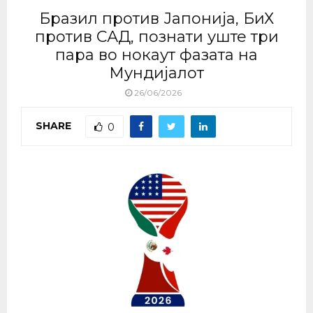
Бразил против Јапонија, БиХ
против САД, познати уште три
пара во нокаут фазата на
Мундијалот
26/06/2026
SHARE
0