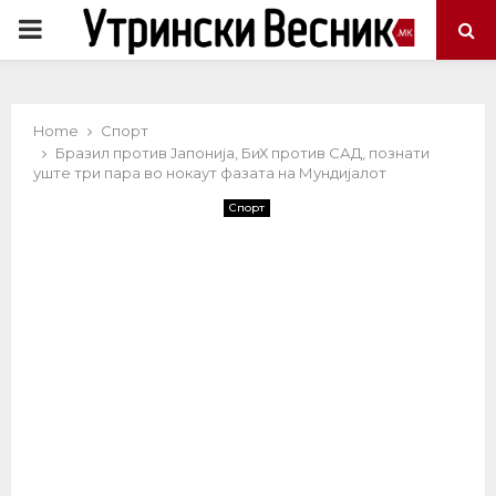
PRIMARY
MENU
Home
Спорт
Бразил против Јапонија, БиХ против САД, познати
уште три пара во нокаут фазата на Мундијалот
Спорт