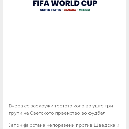
Вчера се заокружи третото коло во уште три
групи на Светското првенство во фудбал.
Јапонија остана непоразени против Шведска и