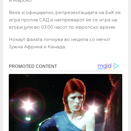
и Мароко.
Веќе и официјално, репрезентацијата на БиХ ќе
игра против САД а натпреварот ќе се игра на
втори јули во 03:00 часот по европско време.
Нокаут фазата почнува во недела со мечот
Јужна Африка и Канада.